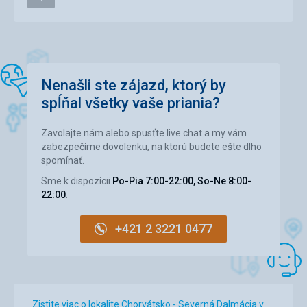
Okolie
2,0
/ 5
Služby
4,0
/ 5
Cena
2,0
/ 5
Nenašli ste zájazd, ktorý by
spĺňal všetky vaše priania?
Pláž
Sa nám nepáčila, kvôli množstvu ludí . Chodili sme autom
Zavolajte nám alebo spusťte live chat a my vám
na inú pláž, kúsok od mesta.
zabezpečíme dovolenku, na ktorú budete ešte dlho
Strava
spomínať.
Bola katastrofálna, varil ževraj chorvátsky kuchár, a aj tak
Sme k dispozícii
Po-Pia 7:00-22:00, So-Ne 8:00-
sa to nedalo jesť. Chodíme každý rok na dovolenku, ale s
22:00
.
takouto stravou som sa ešte nikde nestretla, myslela som
si že sa mi asi sníva, že v tomto storočí a takáto strava, no
katastrofa. A hodnotenie stravy na stránke cestovky je
+421 2 3221 0477
neobjektívne.
Ubytovanie
K pomeru cene dobré. Apartmán bol čístý, , izba primeraná
zmestila sa aj prenosná postielka, kuchynka v pohode až
na to že chýbala mi mikrovlnka kvôli malej, ale zaobišli
Zistite viac o lokalite Chorvátsko - Severná Dalmácia v