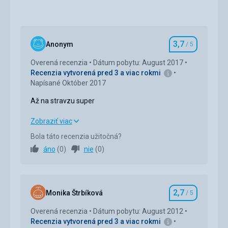
3,7
Anonym
/ 5
Hodnotenie
Overená recenzia
Dátum pobytu: August 2017
Recenzia vytvorená pred 3 a viac rokmi
Napísané Október 2017
Až na stravzu super
Až na stravzu super
Zobraziť viac
Bola táto recenzia užitočná?
Strava
2,0
/ 5
áno
(
0
)
nie
(
0
)
Ubytovanie
4,0
/ 5
Okolie
4,0
/ 5
2,7
Monika Štrbíková
/ 5
Hodnotenie
Služby
4,0
/ 5
Overená recenzia
Dátum pobytu: August 2012
Recenzia vytvorená pred 3 a viac rokmi
Cena
4,0
/ 5