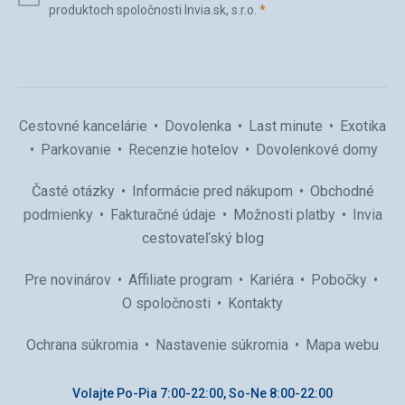
(povinné)
produktoch spoločnosti Invia.sk, s.r.o.
*
(povinné)
*
Cestovné kancelárie
Dovolenka
Last minute
Exotika
Parkovanie
Recenzie hotelov
Dovolenkové domy
Časté otázky
Informácie pred nákupom
Obchodné
podmienky
Fakturačné údaje
Možnosti platby
Invia
cestovateľský blog
Pre novinárov
Affiliate program
Kariéra
Pobočky
O spoločnosti
Kontakty
Ochrana súkromia
Nastavenie súkromia
Mapa webu
Volajte Po-Pia 7:00-22:00, So-Ne 8:00-22:00