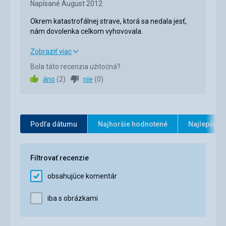
Napísané August 2012
Okrem katastrofálnej strave, ktorá sa nedala jesť,
nám dovolenka celkom vyhovovala.
Okrem katastrofálnej strave, ktorá sa nedala jesť,
Zobraziť viac
nám dovolenka celkom vyhovovala.
Bola táto recenzia užitočná?
áno
(
2
)
nie
(
0
)
Strava
1,0
/ 5
Ubytovanie
4,0
/ 5
Okolie
2,0
/ 5
Podľa dátumu
Najhoršie hodnotené
Najlepšie 
Služby
4,0
/ 5
Filtrovať recenzie
Cena
2,0
/ 5
obsahujúce komentár
Pláž
iba s obrázkami
Sa nám nepáčila, kvôli množstvu ludí . Chodili sme
autom na inú pláž, kúsok od mesta.