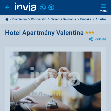
Volajte
Prihlásiť
Ísť
späť
+421
Menu
sa
2
Invia.sk
3221
Dovolenka
Chorvátsko
Severná Dalmácia
Privlaka
Apartmány 
0477
Hotel Apartmány Valentina
Hodnote
Zdieľať
3/5