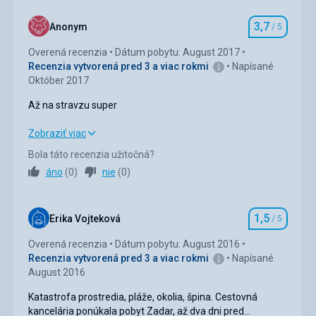
Strava
Bola katastrofálna, varil ževraj chorvátsky kuchár, a
3,7
Anonym
/ 5
aj tak sa to nedalo jesť. Chodíme každý rok na
Hodnotenie
dovolenku, ale s takouto stravou som sa ešte nikde
Overená recenzia
Dátum pobytu: August 2017
nestretla, myslela som si že sa mi asi sníva, že v
Recenzia vytvorená pred 3 a viac rokmi
Napísané
tomto storočí a takáto strava, no katastrofa. A
Október 2017
hodnotenie stravy na stránke cestovky je
neobjektívne.
Až na stravzu super
Ubytovanie
Až na stravzu super
Zobraziť viac
K pomeru cene dobré. Apartmán bol čístý, , izba
primeraná zmestila sa aj prenosná postielka,
Bola táto recenzia užitočná?
Strava
2,0
/ 5
kuchynka v pohode až na to že chýbala mi
áno
(
0
)
nie
(
0
)
mikrovlnka kvôli malej, ale zaobišli sme sa, kúpelka
Ubytovanie
4,0
/ 5
tiež v pohode a balkón bol dosť velký.
Služby
1,5
Okolie
4,0
/ 5
Erika Vojteková
/ 5
Hodnotenie
Žiadne.
Overená recenzia
Dátum pobytu: August 2016
Služby
4,0
/ 5
Recenzia vytvorená pred 3 a viac rokmi
Napísané
August 2016
Cena
4,0
/ 5
Katastrofa prostredia, pláže, okolia, špina. Cestovná
kancelária ponúkala pobyt Zadar, až dva dni pred