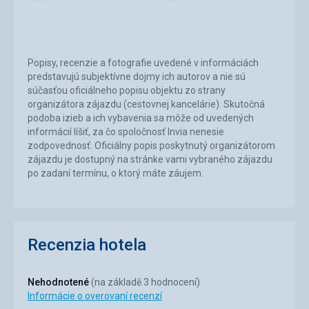
lokalita
Popisy, recenzie a fotografie uvedené v informáciách
predstavujú subjektívne dojmy ich autorov a nie sú
súčasťou oficiálneho popisu objektu zo strany
organizátora zájazdu (cestovnej kancelárie). Skutočná
podoba izieb a ich vybavenia sa môže od uvedených
informácií líšiť, za čo spoločnosť Invia nenesie
zodpovednosť. Oficiálny popis poskytnutý organizátorom
zájazdu je dostupný na stránke vami vybraného zájazdu
po zadaní termínu, o ktorý máte záujem.
Recenzia hotela
Nehodnotené
(na základě 3 hodnocení)
Informácie o overovaní recenzí