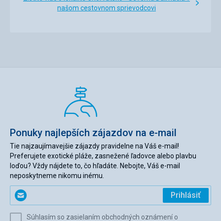
sme sa, kúpelka tiež v pohode a balkón bol dosť velký.
našom cestovnom sprievodcovi
Služby
Žiadne.
Ponuky najlepších zájazdov na e-mail
Tie najzaujímavejšie zájazdy pravidelne na Váš e-mail!
Preferujete exotické pláže, zasnežené ľadovce alebo plavbu
loďou? Vždy nájdete to, čo hľadáte. Nebojte, Váš e-mail
neposkytneme nikomu inému.
Zadajte
Prihlásiť
svoj
e-
Súhlasím so zasielaním obchodných oznámení o
mail