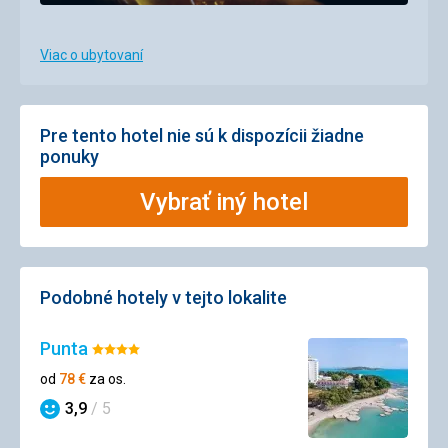
Viac o ubytovaní
Pre tento hotel nie sú k dispozícii žiadne
ponuky
Vybrať iný hotel
Podobné hotely v tejto lokalite
Punta
Hodnotenie:
4/5
od
78
€
za os.
3,9
/ 5
Hodnotenie