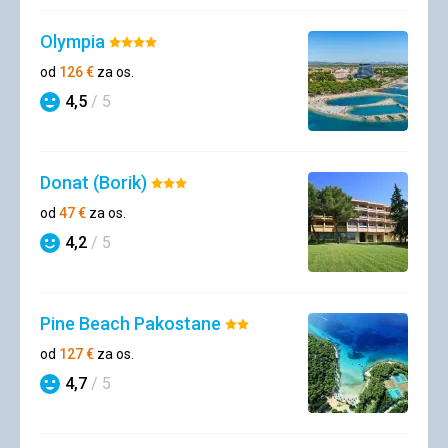
Olympia
Hodnotenie:
4/5
od
126
€
za os.
4,5
/ 5
Hodnotenie
Donat (Borik)
Hodnotenie:
3/5
od
47
€
za os.
4,2
/ 5
Hodnotenie
Pine Beach Pakostane
Hodnotenie:
2/5
od
127
€
za os.
4,7
/ 5
Hodnotenie