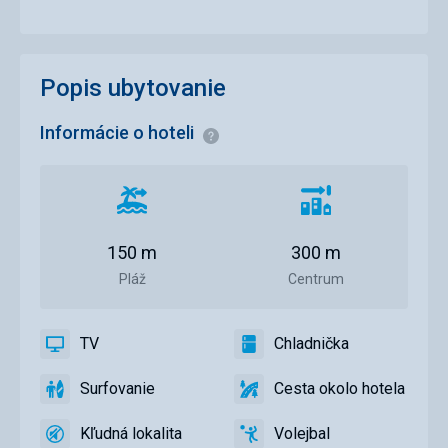
Popis ubytovanie
Informácie o hoteli
Informácie
Vzdialenosť
Vzdialenosť
od
od
pláže
centra
150 m
300 m
mesta
Pláž
Centrum
TV
Chladnička
áno
TV
áno
Chladnička
Surfovanie
Cesta okolo hotela
áno
Surfovanie
áno
Cesta
okolo
Kľudná lokalita
Volejbal
hotela
áno
Kľudná
áno
Volejbal