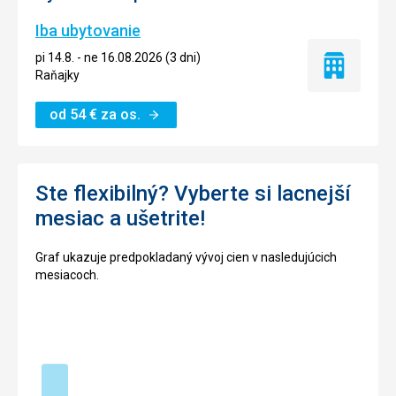
Iba ubytovanie
pi 14.8. - ne 16.08.2026 (3 dni)
Iba
Raňajky
ubytovanie
od
54
€
za os.
Ste flexibilný? Vyberte si lacnejší
mesiac a ušetrite!
Graf ukazuje predpokladaný vývoj cien v nasledujúcich
mesiacoch.