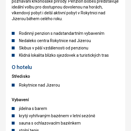
poznávání krkonošské přírody. Penzion Bobeš představuje
ideální volbu pro dostupnou dovolenou na horách,
víkendový pobyt i delší aktivní pobyt v Rokytnici nad
Jizerou během celého roku.
Rodinný penzion s nadstandartním vybavením
Nedaleko centra Rokytnice nad Jizerou
Skibus v pěší vzdálenosti od penzionu
Klidná lokalita blízko sjezdovek a turistických tras
O hotelu
Středisko
Rokytnice nad Jizerou
Vybavení
jídelna s barem
krytý vyhřívaným bazénem v letní sezóně
sauna s ochlazovacím bazénkem
stolní tenis