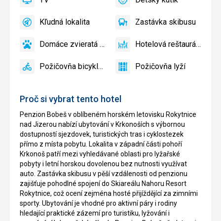
áno
TV
áno
Detský
kútik
Kľudná lokalita
Zastávka skibusu
áno
Kľudná
áno
Zastávka
lokalita
skibusu
Domáce zvieratá povolené
Hotelová reštaurácia
áno
Domáce
áno
Hotelová
zvieratá
reštaurácia
Požičovňa bicyklov
Požičovňa lyží
povolené
áno
Požičovňa
áno
Požičovňa
bicyklov
lyží
Proč si vybrat tento hotel
Penzion Bobeš v oblíbeném horském letovisku Rokytnice
nad Jizerou nabízí ubytování v Krkonoších s výbornou
dostupností sjezdovek, turistických tras i cyklostezek
přímo z místa pobytu. Lokalita v západní části pohoří
Krkonoš patří mezi vyhledávané oblasti pro lyžařské
pobyty i letní horskou dovolenou bez nutnosti využívat
auto. Zastávka skibusu v pěší vzdálenosti od penzionu
zajišťuje pohodlné spojení do Skiareálu Nahoru Resort
Rokytnice, což ocení zejména hosté přijíždějící za zimními
sporty. Ubytování je vhodné pro aktivní páry i rodiny
hledající praktické zázemí pro turistiku, lyžování i