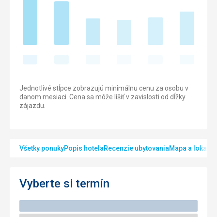
Jednotlivé stĺpce zobrazujú minimálnu cenu za osobu v
danom mesiaci. Cena sa môže líšiť v zavislosti od dĺžky
zájazdu.
Všetky ponuky
Popis hotela
Recenzie ubytovania
Mapa a lokalita
Vyberte si termín