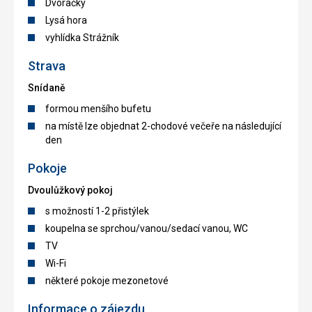
Dvoračky
Lysá hora
vyhlídka Strážník
Strava
Snídaně
formou menšího bufetu
na místě lze objednat 2-chodové večeře na následující
den
Pokoje
Dvoulůžkový pokoj
s možností 1-2 přistýlek
koupelna se sprchou/vanou/sedací vanou, WC
TV
Wi-Fi
některé pokoje mezonetové
Informace o zájezdu