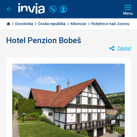
Volajte
Prihlásiť
Ísť
späť
+421
Menu
sa
2
Invia.sk
3221
Dovolenka
Česká republika
Krkonoše
Rokytnice nad Jizerou
P
0477
Hotel Penzion Bobeš
Zdieľať