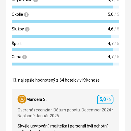
Okolie
5,0
/ 5
Služby
4,6
/ 5
Šport
4,7
/ 5
Cena
4,7
/ 5
13
. najlepšie hodnotený z
64
hotelov v Krkonoše
5,0
Marcela S.
/ 5
Hodnotenie
Overená recenzia
Dátum pobytu: December 2024
Napísané Január 2025
Skvěle ubytování, majitelka i personál byli ochotní,