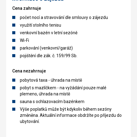
Cena zahrnuje
počet nocí a stravování dle smlouvy o zájezdu
využití stolního tenisu
venkovní bazén v letní sezóně
Wi-Fi
parkování (venkovní/garáž)
pojištění dle zák. č. 159/99 Sb.
Cena nezahrnuje
pobytová taxa - úhrada na místě
pobyt s mazlíčkem - na vyžádání pouze malé
plemeno, úhrada na místě
sauna s ochlazovacím bazénkem
Výše poplatků může být kdykoliv během sezóny
změněna. Aktuální informace obdržíte po příjezdu do
ubytování.