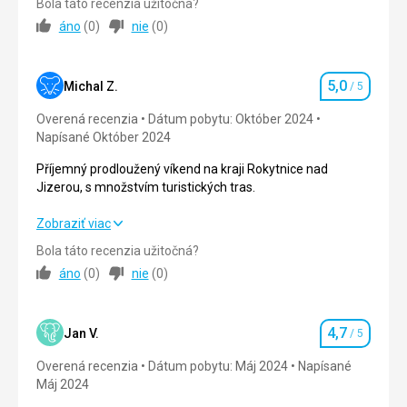
Bola táto recenzia užitočná?
áno
(
0
)
nie
(
0
)
Strava
5,0
/ 5
Ubytovanie
5,0
/ 5
5,0
Michal Z.
/ 5
Hodnotenie
Služby
5,0
/ 5
Overená recenzia
Dátum pobytu: Október 2024
Napísané Október 2024
Šport
5,0
/ 5
Příjemný prodloužený víkend na kraji Rokytnice nad
Cena
5,0
/ 5
Jizerou, s množstvím turistických tras.
Příjemný prodloužený víkend na kraji Rokytnice nad
Zobraziť viac
Ubytovanie
Jizerou, s množstvím turistických tras.
V našem pokoji jsme se cítili jako doma
Bola táto recenzia užitočná?
áno
(
0
)
nie
(
0
)
Strava
5,0
/ 5
Táto recenzia bola preložená automaticky pomocou
Google Translate
Ubytovanie
5,0
/ 5
4,7
Jan V.
/ 5
Hodnotenie
Služby
5,0
/ 5
Overená recenzia
Dátum pobytu: Máj 2024
Napísané
Máj 2024
Šport
5,0
/ 5