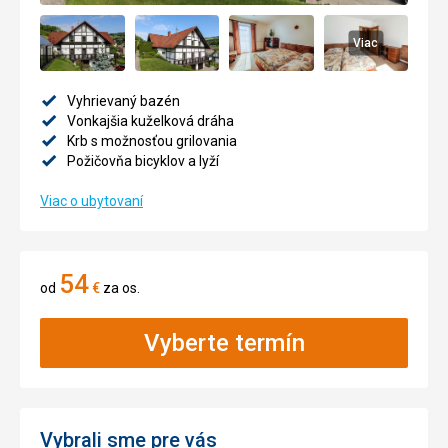
Viac
Vyhrievaný bazén
Vonkajšia kuželková dráha
Krb s možnosťou grilovania
Požičovňa bicyklov a lyží
Viac o ubytovaní
54
od
€
za os.
Vyberte termín
Vybrali sme pre vás