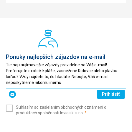
Ponuky najlepších zájazdov na e-mail
Tie najzaujímavejšie zájazdy pravidelne na Váš e-mail!
Preferujete exotické pláže, zasnežené ľadovce alebo plavbu
loďou? Vždy nájdete to, čo hľadáte. Nebojte, Váš e-mail
neposkytneme nikomu inému.
Zadajte
Prihlásiť
svoj
e-
Súhlasím so zasielaním obchodných oznámení o
mail
(povinné)
produktoch spoločnosti Invia.sk, s.r.o.
*
(povinné)
*