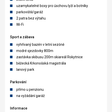
uzamykatelné boxy pro úschovu lyží a botníky
parkoviště/garáž
2 patra bez výtahu
Wi-Fi
Sport a zábava
vyhřívaný bazén v letní sezóně
modré sjezdovky 800m
zastávka skibusu 200m skiareál Rokytnice
běžecká Krkonošská magistrála
lanový park
Parkování
přímo u penzionu
na vyžádání garáž
Informace