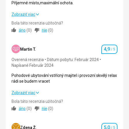
Příjemné místo,maximální ochota.
Cena
5,0
/ 5
Příjemné místo,maximální ochota.
Zobraziť viac
Ubytovanie
Bola táto recenzia užitočná?
Strava
4,0
/ 5
Ubytování bylo v pohodě, odpovídalo ceně.
áno
(
0
)
nie
(
0
)
Služby
Ubytovanie
5,0
/ 5
Určitě bychom se vrátili.
4,9
Služby
5,0
/ 5
Martin T.
/ 5
Hodnotenie
Táto recenzia bola preložená automaticky pomocou
Google Translate
Overená recenzia
Dátum pobytu: Február 2024
Šport
4,0
/ 5
Napísané Február 2024
Cena
5,0
/ 5
Pohodové ubytování vstřícný majitel i provozní skvělý relax
rádi se budem vracet
Strava
Pohodové ubytování vstřícný majitel i provozní skvělý relax
Zobraziť viac
Pestrá a dostačující.
rádi se budem vracet
Bola táto recenzia užitočná?
Ubytovanie
áno
(
0
)
nie
(
0
)
Čisty a útulny pokoj.
Strava
4,0
/ 5
Služby
Ubytovanie
5,0
/ 5
Na úrovni.
5,0
Zdena Ž.
/ 5