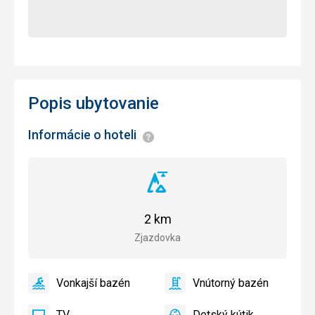
Popis ubytovanie
Informácie o hoteli
Informácie
Vzdialenosť
od
zjazdovky
2 km
Zjazdovka
Vonkajší bazén
Vnútorný bazén
áno
Vonkajší
áno
Vnútorný
bazén
bazén
TV
Detský kútik