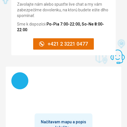
Google Translate
Zavolajte nám alebo spusťte live chat a my vám
Strava
zabezpečíme dovolenku, na ktorú budete ešte dlho
Výborná snídaně :-)
spomínať.
Ubytovanie
Sme k dispozícii
Po-Pia 7:00-22:00, So-Ne 8:00-
Čisté, útulné.
22:00
.
Služby
Vyhřívaný bazén :-)
+421 2 3221 0477
Táto recenzia bola preložená automaticky pomocou
Google Translate
Načítam
Načítavam mapu a popis