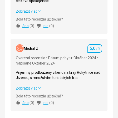
celková spokojenost
Skvěle ubytování, majitelka i personál byli ochotní,
Zobraziť viac
celková spokojenost
Bola táto recenzia užitočná?
áno
(
0
)
nie
(
0
)
Strava
5,0
/ 5
Ubytovanie
5,0
/ 5
5,0
Služby
5,0
/ 5
Michal Z.
/ 5
Hodnotenie
Overená recenzia
Dátum pobytu: Október 2024
Šport
5,0
/ 5
Napísané Október 2024
Cena
5,0
/ 5
Příjemný prodloužený víkend na kraji Rokytnice nad
Jizerou, s množstvím turistických tras.
Ubytovanie
Příjemný prodloužený víkend na kraji Rokytnice nad
Zobraziť viac
V našem pokoji jsme se cítili jako doma
Jizerou, s množstvím turistických tras.
Bola táto recenzia užitočná?
Táto recenzia bola preložená automaticky pomocou
áno
(
0
)
nie
(
0
)
Strava
5,0
/ 5
Google Translate
Ubytovanie
5,0
/ 5