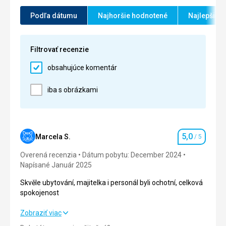
Služby
5,0
/ 5
Podľa dátumu
Najhoršie hodnotené
Najlepšie 
Šport
5,0
/ 5
Filtrovať recenzie
Cena
5,0
/ 5
obsahujúce komentár
Ubytovanie
iba s obrázkami
Ubytování bylo v pohodě, odpovídalo ceně.
Služby
Určitě bychom se vrátili.
5,0
Marcela S.
Táto recenzia bola preložená automaticky pomocou
/ 5
Hodnotenie
Google Translate
Overená recenzia
Dátum pobytu: December 2024
Napísané Január 2025
Skvěle ubytování, majitelka i personál byli ochotní, celková
spokojenost
Skvěle ubytování, majitelka i personál byli ochotní, celková
Zobraziť viac
spokojenost