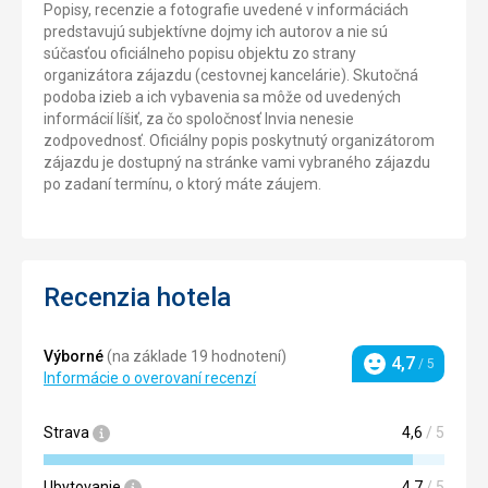
Popisy, recenzie a fotografie uvedené v informáciách
predstavujú subjektívne dojmy ich autorov a nie sú
súčasťou oficiálneho popisu objektu zo strany
organizátora zájazdu (cestovnej kancelárie). Skutočná
podoba izieb a ich vybavenia sa môže od uvedených
informácií líšiť, za čo spoločnosť Invia nenesie
zodpovednosť. Oficiálny popis poskytnutý organizátorom
zájazdu je dostupný na stránke vami vybraného zájazdu
po zadaní termínu, o ktorý máte záujem.
Recenzia hotela
Výborné
(na základe 19 hodnotení)
4,7
/ 5
Hodnotenie
Informácie o overovaní recenzí
Strava
4,6
/ 5
Ubytovanie
4,7
/ 5