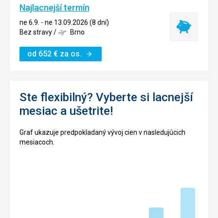
Najlacnejší termín
ne 6.9. - ne 13.09.2026 (8 dní)
Najlacnejší
Bez stravy
/
Brno
termín
od
652
€
za os.
Ste flexibilný? Vyberte si lacnejší
mesiac a ušetrite!
Graf ukazuje predpokladaný vývoj cien v nasledujúcich
mesiacoch.