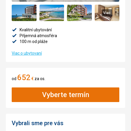
Viac
Kvalitní ubytování
Příjemná atmosféra
100 m od pláže
Viac o ubytovaní
652
od
€
za os.
Vyberte termín
Vybrali sme pre vás