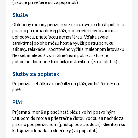
(nápoje pri večere sú za poplatok).
Služby
Obľúbený rodinný penzión si získava svojich hostí polohou
priamo pri romantickej pláži, moderným ubytovaním aj
pohodovou, priateľskou atmosférou. Vďaka svojej
atraktívnej polohe môžu hostia využiť pestrú ponuku
zábavy, relaxácie i športového vyžitia malebnom letovisku
Nessebar alebo živším Slnečnom pobreží, ktoré je
pohodlne dostupné turistickým vláčikom (za poplatok).
Služby za poplatek
Polpenzia, lehátka a slnečníky na pláži, vodné športy na
pláži.
Pláž
Príjemná, menšia piesočnatá pláž s veľmi pozvoľným
vstupom do mora a priezračne čistou vodou sa nachádza
priamo pod penziónom (prístup po schodoch). Klientom sú
k dispozícii lehátka a slnečníky (za poplatok).