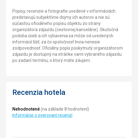
Popisy, recenzie a fotografie uvedené v informáciách
predstavujú subjektívne dojmy ich autorov a nie sú
súčasťou oficiálneho popisu objektu zo strany
organizátora zájazdu (cestovnej kancelárie). Skutočná
podoba izieb a ich vybavenia sa môže od uvedených
informácií líšiť, za čo spoločnosť Invia nenesie
zodpovednosť. Oficiálny popis poskytnutý organizátorom
zájazdu je dostupný na stránke vami vybraného zájazdu
po zadaní termínu, o ktorý máte záujem.
Recenzia hotela
Nehodnotené
(na základe 8 hodnotení)
Informácie o overovaní recenzí