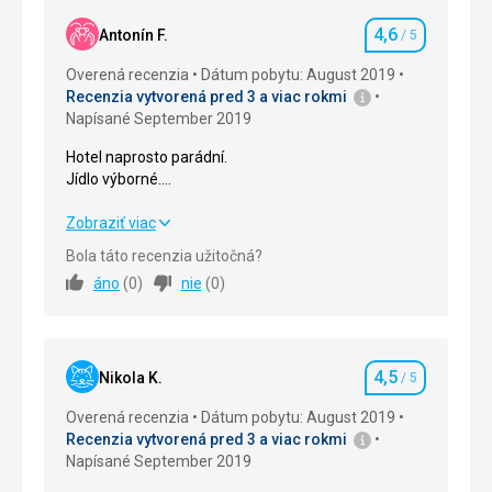
4,6
Antonín F.
/ 5
Hodnotenie
Overená recenzia
Dátum pobytu: August 2019
Recenzia vytvorená pred 3 a viac rokmi
Napísané September 2019
Hotel naprosto parádní.
Jídlo výborné.
Vřele doporučuji.
Hotel naprosto parádní.
Zobraziť viac
Jídlo výborné.
Bola táto recenzia užitočná?
Vřele doporučuji.
áno
(
0
)
nie
(
0
)
Strava
5,0
/ 5
Ubytovanie
5,0
/ 5
4,5
Nikola K.
/ 5
Hodnotenie
Okolie
3,0
/ 5
Overená recenzia
Dátum pobytu: August 2019
Recenzia vytvorená pred 3 a viac rokmi
Služby
5,0
/ 5
Napísané September 2019
Cena
4,0
/ 5