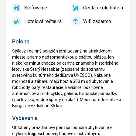
pri
Surfovanie
Cesta okolo hotela
bazéne
áno
Surfovanie
áno
Cesta
zadarmo
okolo
Hotelová reštaurácia
Wifi zadarmo
hotela
áno
Hotelová
áno
Wifi
reštaurácia
zadarmo
Poloha
Štýlový, rodinný penzión je situovaný na atraktívnom
mieste, priamo nad romantickou piesčitou plážou, len
niekoľko minút chôdze od centra známeho historického
letoviska Starý Nessebar (zapísané do zoznamu
svetového kultúrneho dedičstva UNESCO). Nákupné
možnosti a zábavu majú hostia 300 m od ubytovanie
(obchody, bary, reštaurácie, kaviarne, požičovne
automobilov a motocyklov, galérie, historické pamiatky,
športoviská, vodné športy na pláži). Medzinárodné letisko
Burgas je vzdialené 35 km.
Vybavenie
Obľúbený prázdninový penzión ponúka ubytovanie v
štýlovej trojposchodovej budove s úchvatným,