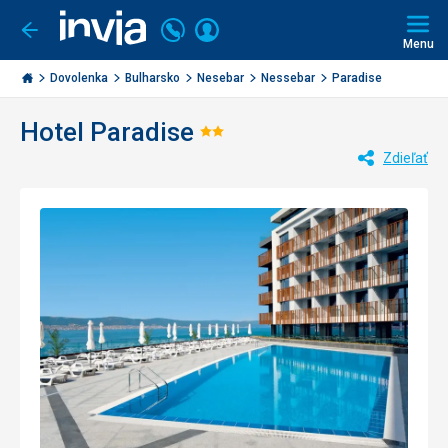
Volajte
Prihlásiť
Ísť
späť
+421
Menu
sa
2
Invia.sk
3221
Dovolenka
Bulharsko
Nesebar
Nessebar
Paradise
0477
Hotel Paradise
Hodnotenie:
Zdieľať
2/5