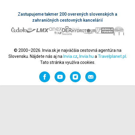
Zastupujeme takmer 200 overených slovenských a
zahraničných cestovných kancelárií
© 2000–2026. Invia.sk je najväčšia cestovná agentúra na
Slovensku. Nájdete nás aj na
Invia.cz
,
Invia.hu
a
Travelplanet.pl
.
Tato stránka využíva
cookies
.
Facebook
YouTube
Instagram
Odporučiť