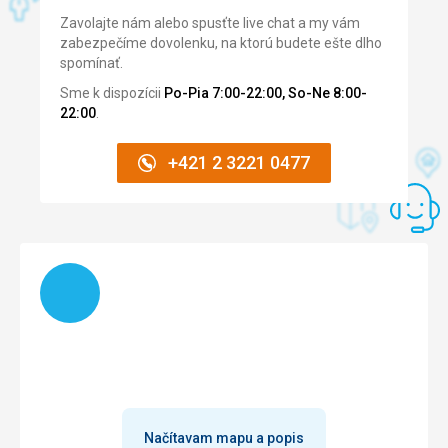
dostatek. Nechyběl ani dětský bar. Postrádali jsme mořské
Neuklizena
Zavolajte nám alebo spusťte live chat a my vám
plody.
Strava
zabezpečíme dovolenku, na ktorú budete ešte dlho
Ubytovanie
Můžu hodnotit jen snídaně, nic moc.
spomínať.
Vše bylo nové, čisté, moderní... ubytování předčilo naše
Ubytovanie
Sme k dispozícii
Po-Pia 7:00-22:00, So-Ne 8:00-
očekávání. V afrických zemích by to byla jistě pětihvězda.
Odpovídající představám.
22:00
.
Služby
Služby
Bez problému.
Bez dojmů.
+421 2 3221 0477
Táto recenzia bola preložená automaticky pomocou
Táto recenzia bola preložená automaticky pomocou
Google Translate
Google Translate
Načítam
Načítavam mapu a popis