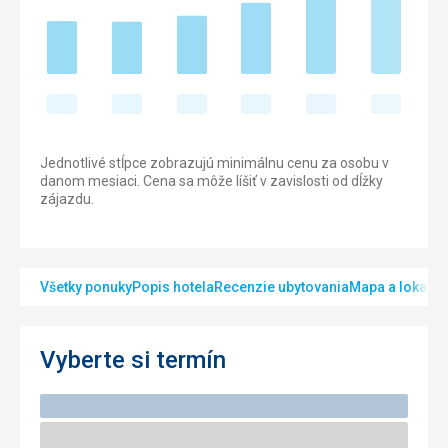
Jednotlivé stĺpce zobrazujú minimálnu cenu za osobu v
danom mesiaci. Cena sa môže líšiť v zavislosti od dĺžky
zájazdu.
Všetky ponuky
Popis hotela
Recenzie ubytovania
Mapa a lokalita
Vyberte si termín