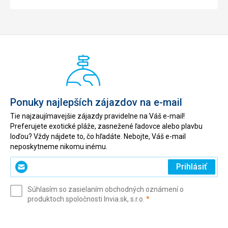
Ponuky najlepších zájazdov na e-mail
Tie najzaujímavejšie zájazdy pravidelne na Váš e-mail!
Preferujete exotické pláže, zasnežené ľadovce alebo plavbu
loďou? Vždy nájdete to, čo hľadáte. Nebojte, Váš e-mail
neposkytneme nikomu inému.
Zadajte
Prihlásiť
svoj
e-
Súhlasím so zasielaním obchodných oznámení o
mail
(povinné)
produktoch spoločnosti Invia.sk, s.r.o.
*
(povinné)
*