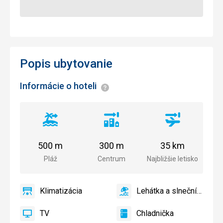
Popis ubytovanie
Informácie o hoteli
Informácie
Vzdialenosť
Vzdialenosť
Vzdialenosť
od
od
od
pláže
centra
letiska
500 m
300 m
35 km
mesta
Pláž
Centrum
Najbližšie letisko
Klimatizácia
Lehátka a slnečníky pri
áno
Klimatizácia
áno
Lehátka
a
TV
Chladnička
slnečníky
áno
TV
áno
Chladnička