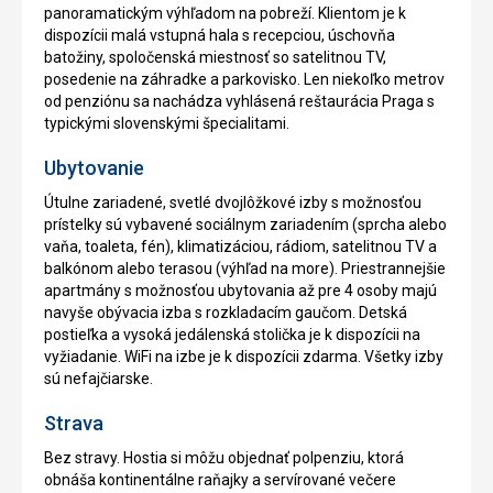
panoramatickým výhľadom na pobreží. Klientom je k
dispozícii malá vstupná hala s recepciou, úschovňa
batožiny, spoločenská miestnosť so satelitnou TV,
posedenie na záhradke a parkovisko. Len niekoľko metrov
od penziónu sa nachádza vyhlásená reštaurácia Praga s
typickými slovenskými špecialitami.
Ubytovanie
Útulne zariadené, svetlé dvojlôžkové izby s možnosťou
prístelky sú vybavené sociálnym zariadením (sprcha alebo
vaňa, toaleta, fén), klimatizáciou, rádiom, satelitnou TV a
balkónom alebo terasou (výhľad na more). Priestrannejšie
apartmány s možnosťou ubytovania až pre 4 osoby majú
navyše obývacia izba s rozkladacím gaučom. Detská
postieľka a vysoká jedálenská stolička je k dispozícii na
vyžiadanie. WiFi na izbe je k dispozícii zdarma. Všetky izby
sú nefajčiarske.
Strava
Bez stravy. Hostia si môžu objednať polpenziu, ktorá
obnáša kontinentálne raňajky a servírované večere