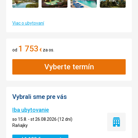
Viac
Viac o ubytovaní
1 753
od
€
za os.
Vyberte termín
Vybrali sme pre vás
Iba ubytovanie
so 15.8. - st 26.08.2026 (12 dní)
Iba
Raňajky
ubytovanie