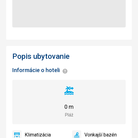
Popis ubytovanie
Informácie o hoteli
Informácie
Vzdialenosť
od
pláže
0 m
Pláž
Klimatizácia
Vonkajší bazén
Klimatizácia
Vonkajší