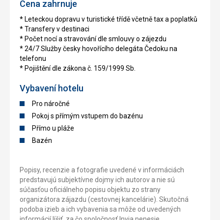
Cena zahrnuje
* Leteckou dopravu v turistické třídě včetně tax a poplatků
* Transfery v destinaci
* Počet nocí a stravování dle smlouvy o zájezdu
* 24/7 Služby česky hovořícího delegáta Čedoku na
telefonu
* Pojištění dle zákona č. 159/1999 Sb.
Vybavení hotelu
Pro náročné
Pokoj s přímým vstupem do bazénu
Přímo u pláže
Bazén
Popisy, recenzie a fotografie uvedené v informáciách
predstavujú subjektívne dojmy ich autorov a nie sú
súčasťou oficiálneho popisu objektu zo strany
organizátora zájazdu (cestovnej kancelárie). Skutočná
podoba izieb a ich vybavenia sa môže od uvedených
informácií líšiť, za čo spoločnosť Invia nenesie