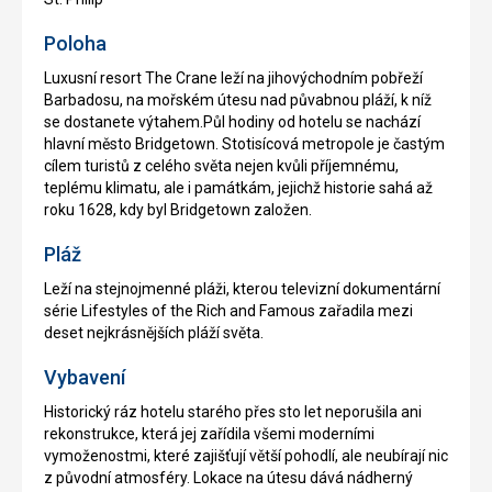
Poloha
Luxusní resort The Crane leží na jihovýchodním pobřeží
Barbadosu, na mořském útesu nad půvabnou pláží, k níž
se dostanete výtahem.Půl hodiny od hotelu se nachází
hlavní město Bridgetown. Stotisícová metropole je častým
cílem turistů z celého světa nejen kvůli příjemnému,
teplému klimatu, ale i památkám, jejichž historie sahá až
roku 1628, kdy byl Bridgetown založen.
Pláž
Leží na stejnojmenné pláži, kterou televizní dokumentární
série Lifestyles of the Rich and Famous zařadila mezi
deset nejkrásnějších pláží světa.
Vybavení
Historický ráz hotelu starého přes sto let neporušila ani
rekonstrukce, která jej zařídila všemi moderními
vymoženostmi, které zajišťují větší pohodlí, ale neubírají nic
z původní atmosféry. Lokace na útesu dává nádherný