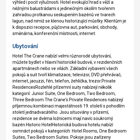
výhled i pocit výlučnosti. Hotel evokující hrad s věží a
něžnými balustrádami s jedinečným okolím tvořenm
zahradou protkanou seskupením bazénů ve tvarech
lagun, nad nimiž se klenou historizující můstky. Klientům je
k dispozici recepce, půjčovna aut, parkování, obchody,
směnárna, konferenční místnosti, internet.
Ubytování
Hotel The Crane nabízí velmi různorodé ubytování,
můžete bydlet v hlavní historické budově, v rezidenčních
apartmánech nebo ve vilách. Základní vybavení všech
pokojů a suit tvoří klimatizace, televizor, DVD přehrávač,
internet, jacuzzi, fén, telefon, žehlička, trezor.Private
ResidencesRozlehlé přízemní suity nabízejí několik
kategorií: Junior Suite, One Bedroom, Two Bedroom,
Three Bedroom.The Crane's Private Residences nabízejí
příjemnou kombinaci majestátnosti 19. století s pohodlím
století jednadvacátého. Jsou situovány v přízemí,
rezidence se dvěma ložnicemi mají navíc soukromý
bazén.Historic HotelHistorická budova hotelu nabízí
osmnáct pokojů v kategoriích: Hotel Rooms, One Bedroom
Suites, Two Bedroom Suites. Pokoje jsou zařízeny