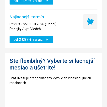
od
1 129
€
za os.
Najlacnejší termín
Najlacnejší
ut 22.9. - so 03.10.2026 (12 dní)
termín
Raňajky
/
Viedeň
od
2 087
€
za os.
Ste flexibilný? Vyberte si lacnejší
mesiac a ušetrite!
Graf ukazuje predpokladaný vývoj cien v nasledujúcich
mesiacoch.