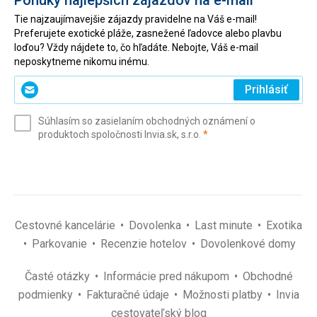
Ponuky najlepších zájazdov na e-mail
Tie najzaujímavejšie zájazdy pravidelne na Váš e-mail!
Preferujete exotické pláže, zasnežené ľadovce alebo plavbu
loďou? Vždy nájdete to, čo hľadáte. Nebojte, Váš e-mail
neposkytneme nikomu inému.
Zadajte
Prihlásiť
svoj
e-
Súhlasím so zasielaním obchodných oznámení o
mail
(povinné)
produktoch spoločnosti Invia.sk, s.r.o.
*
(povinné)
*
Cestovné kancelárie
Dovolenka
Last minute
Exotika
Parkovanie
Recenzie hotelov
Dovolenkové domy
Časté otázky
Informácie pred nákupom
Obchodné
podmienky
Fakturačné údaje
Možnosti platby
Invia
cestovateľský blog