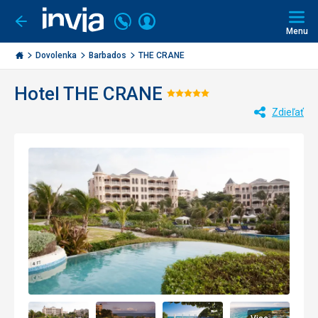
Volajte
Prihlásiť
Ísť
späť
+421
Menu
sa
2
Invia.sk
3221
Dovolenka
Barbados
THE CRANE
0477
Hotel THE CRANE
Hodnotenie:
Zdieľať
5/5