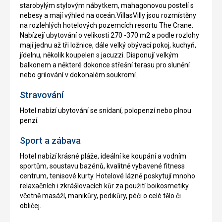
starobylým stylovým nábytkem, mahagonovou postelí s
nebesy a mají výhled na oceán.VillasVilly jsou rozmístěny
na rozlehlých hotelových pozemcích resortu The Crane.
Nabízejí ubytování o velikosti 270 -370 m2 a podle rozlohy
mají jednu až tři ložnice, dále velký obývací pokoj, kuchyň,
jídelnu, několik koupelen s jacuzzi. Disponují velkým
balkonem a některé dokonce střešní terasu pro slunění
nebo grilování v dokonalém soukromí.
Stravování
Hotel nabízí ubytování se snídaní, polopenzí nebo plnou
penzí.
Sport a zábava
Hotel nabízí krásné pláže, ideální ke koupání a vodním
sportům, soustavu bazénů, kvalitně vybavené fitness
centrum, tenisové kurty. Hotelové lázně poskytují mnoho
relaxačních i zkrášlovacích kůr za použití boikosmetiky
včetně masáží, manikůry, pedikůry, péči o celé tělo či
obličej.