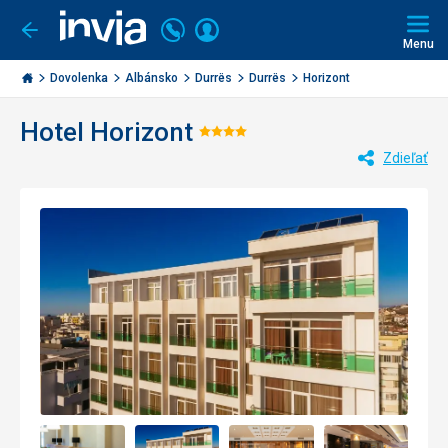
Volajte
Prihlásiť
Ísť
späť
+421
Menu
sa
2
Invia.sk
3221
Dovolenka
Albánsko
Durrës
Durrës
Horizont
0477
Hotel Horizont
Hodnotenie:
Zdieľať
4/5