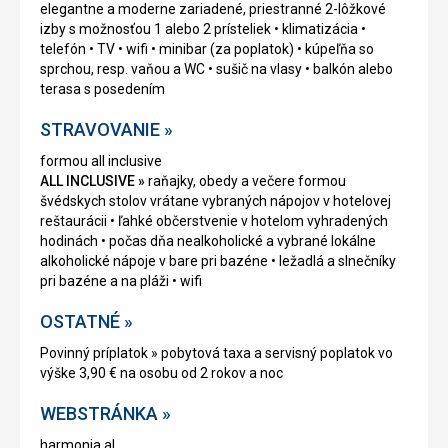
elegantne a moderne zariadené, priestranné 2-lôžkové
izby s možnosťou 1 alebo 2 prísteliek • klimatizácia •
telefón • TV • wifi • minibar (za poplatok) • kúpeľňa so
sprchou, resp. vaňou a WC • sušič na vlasy • balkón alebo
terasa s posedením
STRAVOVANIE »
formou all inclusive
ALL INCLUSIVE »
raňajky, obedy a večere formou
švédskych stolov vrátane vybraných nápojov v hotelovej
reštaurácii • ľahké občerstvenie v hotelom vyhradených
hodinách • počas dňa nealkoholické a vybrané lokálne
alkoholické nápoje v bare pri bazéne • ležadlá a slnečníky
pri bazéne a na pláži • wifi
OSTATNÉ »
Povinný príplatok » pobytová taxa a servisný poplatok vo
výške 3,90 € na osobu od 2 rokov a noc
WEBSTRÁNKA »
harmonia.al