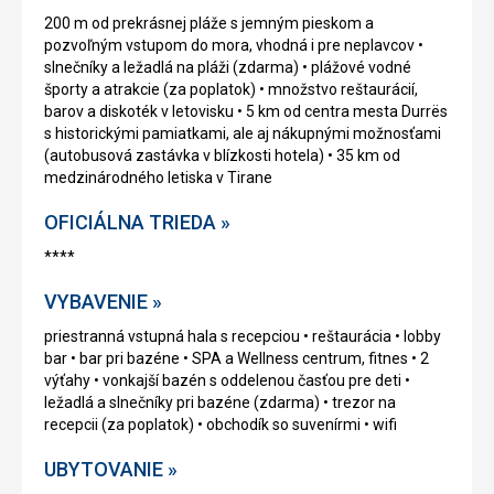
200 m od prekrásnej pláže s jemným pieskom a
pozvoľným vstupom do mora, vhodná i pre neplavcov •
slnečníky a ležadlá na pláži (zdarma) • plážové vodné
športy a atrakcie (za poplatok) • množstvo reštaurácií,
barov a diskoték v letovisku • 5 km od centra mesta Durrës
s historickými pamiatkami, ale aj nákupnými možnosťami
(autobusová zastávka v blízkosti hotela) • 35 km od
medzinárodného letiska v Tirane
OFICIÁLNA TRIEDA »
****
VYBAVENIE »
priestranná vstupná hala s recepciou • reštaurácia • lobby
bar • bar pri bazéne • SPA a Wellness centrum, fitnes • 2
výťahy • vonkajší bazén s oddelenou časťou pre deti •
ležadlá a slnečníky pri bazéne (zdarma) • trezor na
recepcii (za poplatok) • obchodík so suvenírmi • wifi
UBYTOVANIE »