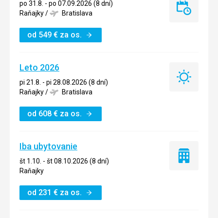
po 31.8. - po 07.09.2026 (8 dní)
Last
Raňajky
/
Bratislava
minute
od
549
€
za os.
Leto 2026
Leto
pi 21.8. - pi 28.08.2026 (8 dní)
2026
Raňajky
/
Bratislava
od
608
€
za os.
Iba ubytovanie
Iba
št 1.10. - št 08.10.2026 (8 dní)
ubytovanie
Raňajky
od
231
€
za os.