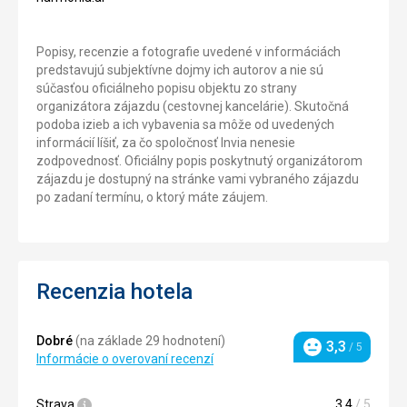
Popisy, recenzie a fotografie uvedené v informáciách
predstavujú subjektívne dojmy ich autorov a nie sú
súčasťou oficiálneho popisu objektu zo strany
organizátora zájazdu (cestovnej kancelárie). Skutočná
podoba izieb a ich vybavenia sa môže od uvedených
informácií líšiť, za čo spoločnosť Invia nenesie
zodpovednosť. Oficiálny popis poskytnutý organizátorom
zájazdu je dostupný na stránke vami vybraného zájazdu
po zadaní termínu, o ktorý máte záujem.
Recenzia hotela
Dobré
(na základe 29 hodnotení)
3,3
/ 5
Hodnotenie
Informácie o overovaní recenzí
Strava
3,4
/ 5