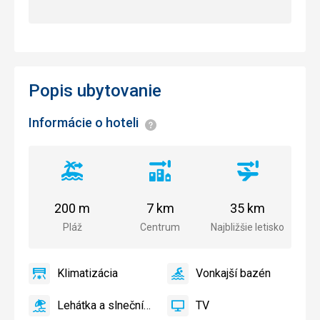
Popis ubytovanie
Informácie o hoteli
Informácie
Vzdialenosť
Vzdialenosť
Vzdialenosť
od
od
od
pláže
centra
letiska
200 m
7 km
35 km
mesta
Pláž
Centrum
Najbližšie letisko
Klimatizácia
Vonkajší bazén
áno
Klimatizácia
áno
Vonkajší
bazén
Lehátka a slnečníky pri bazéne zadarmo
TV
áno
Lehátka
áno
TV