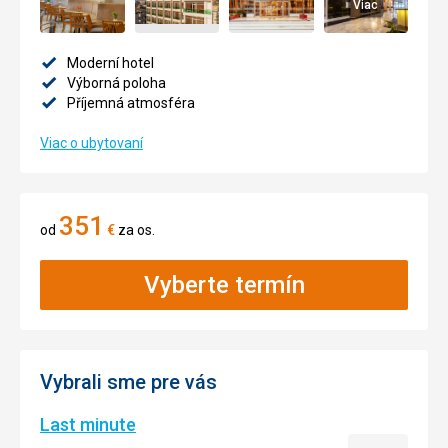
Viac
Moderní hotel
Výborná poloha
Příjemná atmosféra
Viac o ubytovaní
351
od
€
za os.
Vyberte termín
Vybrali sme pre vás
Last minute