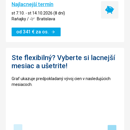
Najlacnejší termín
Najlacnejší
st 7.10. - st 14.10.2026 (8 dní)
termín
Raňajky
/
Bratislava
od
341
€
za os.
Ste flexibilný? Vyberte si lacnejší
mesiac a ušetrite!
Graf ukazuje predpokladaný vývoj cien v nasledujúcich
mesiacoch.