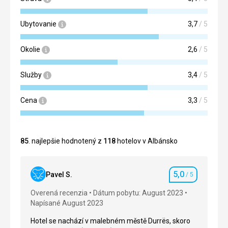
Ubytovanie
3,7
/ 5
Okolie
2,6
/ 5
Služby
3,4
/ 5
Cena
3,3
/ 5
85
. najlepšie hodnotený z
118
hotelov v Albánsko
5,0
Pavel S.
/ 5
Hodnotenie
Overená recenzia
Dátum pobytu: August 2023
Napísané August 2023
Hotel se nachází v malebném městě Durrës, skoro