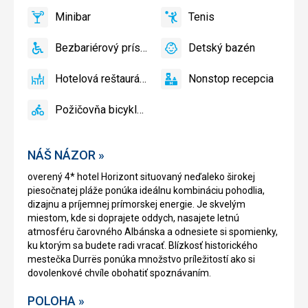
a
Minibar
Tenis
slnečníky
áno
Minibar,
áno
Tenis
pri
Bar
Bezbariérový prístup
Detský bazén
bazéne
áno
Bezbariérový
áno
Detský
zadarmo
prístup
bazén
Hotelová reštaurácia
Nonstop recepcia
áno
Hotelová
áno
Nonstop
reštaurácia
recepcia
Požičovňa bicyklov
áno
Požičovňa
bicyklov
NÁŠ NÁZOR »
overený 4* hotel Horizont situovaný neďaleko širokej
piesočnatej pláže ponúka ideálnu kombináciu pohodlia,
dizajnu a príjemnej prímorskej energie. Je skvelým
miestom, kde si doprajete oddych, nasajete letnú
atmosféru čarovného Albánska a odnesiete si spomienky,
ku ktorým sa budete radi vracať. Blízkosť historického
mestečka Durrës ponúka množstvo príležitostí ako si
dovolenkové chvíle obohatiť spoznávaním.
POLOHA »