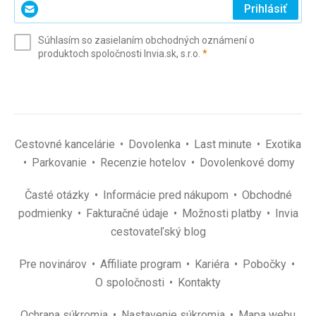
Zadajte
Prihlásiť
svoj
e-
Súhlasím so zasielaním obchodných oznámení o
mail
(povinné)
produktoch spoločnosti Invia.sk, s.r.o.
*
(povinné)
*
Cestovné kancelárie
Dovolenka
Last minute
Exotika
Parkovanie
Recenzie hotelov
Dovolenkové domy
Časté otázky
Informácie pred nákupom
Obchodné
podmienky
Fakturačné údaje
Možnosti platby
Invia
cestovateľský blog
Pre novinárov
Affiliate program
Kariéra
Pobočky
O spoločnosti
Kontakty
Ochrana súkromia
Nastavenie súkromia
Mapa webu