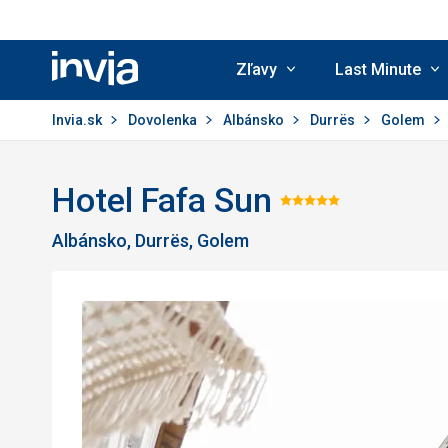
Zľavy
Last Minute
Invia.sk
Invia.sk
Dovolenka
Albánsko
Durrës
Golem
Hotel Fafa Sun
Hodnotenie
Albánsko, Durrës, Golem
5/5