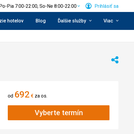
Po-Pia 7:00-22:00, So-Ne 8:00-22:00
Prihlásiť sa
ie hotelov
Blog
Ďalšie služby
Viac
Zdieľať
692
od
€
za os.
Vyberte termín