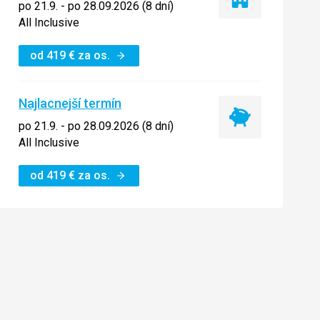
Iba
po 21.9. - po 28.09.2026 (8 dní)
ubytovanie
All Inclusive
od
419
€
za os.
Najlacnejší termín
Najlacnejší
po 21.9. - po 28.09.2026 (8 dní)
termín
All Inclusive
od
419
€
za os.