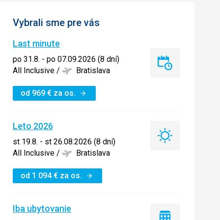
Vybrali sme pre vás
Last minute
po 31.8. - po 07.09.2026 (8 dní)
Last
All Inclusive
/
Bratislava
minute
od
969
€
za os.
Leto 2026
Leto
st 19.8. - st 26.08.2026 (8 dní)
2026
All Inclusive
/
Bratislava
od
1 094
€
za os.
Iba ubytovanie