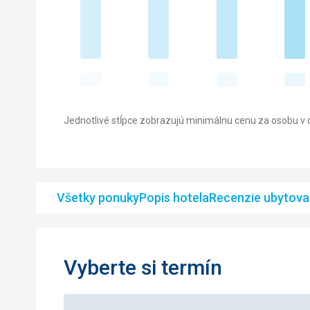
Jednotlivé stĺpce zobrazujú minimálnu cenu za osobu v d
Všetky ponuky
Popis hotela
Recenzie ubytova
Vyberte si termín