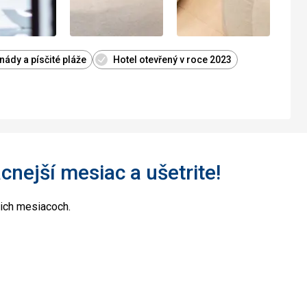
ády a písčité pláže
Hotel otevřený v roce 2023
acnejší mesiac a ušetrite!
cich mesiacoch.