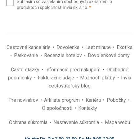
Súhlasím so zasielaním obchodných oznámení o
mail
(povinné)
produktoch spoločnosti Invia.sk, s.r.o.
*
(povinné)
*
Cestovné kancelárie
Dovolenka
Last minute
Exotika
Parkovanie
Recenzie hotelov
Dovolenkové domy
Časté otázky
Informácie pred nákupom
Obchodné
podmienky
Fakturačné údaje
Možnosti platby
Invia
cestovateľský blog
Pre novinárov
Affiliate program
Kariéra
Pobočky
O spoločnosti
Kontakty
Ochrana súkromia
Nastavenie súkromia
Mapa webu