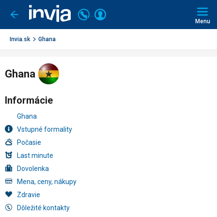
Invia.sk
Volajte
Prihlásiť
Ísť
späť
+421
Menu
sa
2
3221
Invia.sk
Ghana
0491
Ghana
Informácie
Ghana
Vstupné formality
Počasie
Last minute
Dovolenka
Mena, ceny, nákupy
Zdravie
Dôležité kontakty