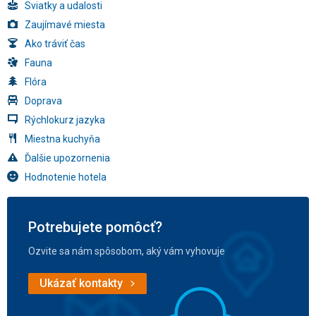
Sviatky a udalosti
Zaujímavé miesta
Ako tráviť čas
Fauna
Flóra
Doprava
Rýchlokurz jazyka
Miestna kuchyňa
Ďalšie upozornenia
Hodnotenie hotela
Potrebujete pomôcť?
Ozvite sa nám spôsobom, aký vám vyhovuje
Ukázať kontakty