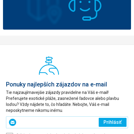
Ponuky najlepších zájazdov na e-mail
Tie najzaujímavejšie zájazdy pravidelne na Váš e-mail!
Preferujete exotické pláže, zasnežené ľadovce alebo plavbu
loďou? Vždy nájdete to, čo hľadáte. Nebojte, Váš e-mail
neposkytneme nikomu inému.
Zadajte
Prihlásiť
svoj
e-