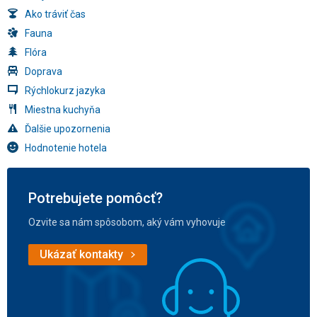
Ako tráviť čas
Fauna
Flóra
Doprava
Rýchlokurz jazyka
Miestna kuchyňa
Ďalšie upozornenia
Hodnotenie hotela
Potrebujete pomôcť?
Ozvite sa nám spôsobom, aký vám vyhovuje
Ukázať kontakty