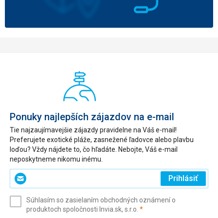
Ponuky najlepších zájazdov na e-mail
Tie najzaujímavejšie zájazdy pravidelne na Váš e-mail!
Preferujete exotické pláže, zasnežené ľadovce alebo plavbu
loďou? Vždy nájdete to, čo hľadáte. Nebojte, Váš e-mail
neposkytneme nikomu inému.
Zadajte
Prihlásiť
svoj
e-
Súhlasím so zasielaním obchodných oznámení o
mail
(povinné)
produktoch spoločnosti Invia.sk, s.r.o.
*
(povinné)
*