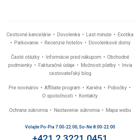
Cestovné kancelárie
Dovolenka
Last minute
Exotika
Parkovanie
Recenzie hotelov
Dovolenkové domy
Časté otázky
Informácie pred nákupom
Obchodné
podmienky
Fakturačné údaje
Možnosti platby
Invia
cestovateľský blog
Pre novinárov
Affiliate program
Kariéra
Pobočky
O spoločnosti
Kontakty
Ochrana súkromia
Nastavenie súkromia
Mapa webu
Volajte Po-Pia 7:00-22:00, So-Ne 8:00-22:00
+421 2 3221 0451