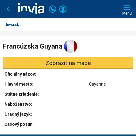
Invia.sk
Volajte
Prihlásiť
Ísť
späť
+421
Menu
sa
2
3221
Invia.sk
0491
Francúzska Guyana
Zobraziť na mape
Oficiálny názov:
Hlavné mesto:
Cayenne
Štátne zriadenie:
Náboženstvo:
Úradný jazyk:
Časový posun: