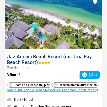
Pridať
do
obľúb
Jaz Adonia Beach Resort (ex. Uroa Bay
Beach Resort)
Hodnotenie:
Zanzibar - Uroa
4/5
4,2
Výborné
/ 5
Hodnotenie
Priamo na piesočnatej pláži
Tradičná architektúra v zeleni
Viac o Jaz Adonia Beach Resort (ex. Uroa Bay Beach Resort)
8 dní / 6 nocí
Viedeň
Zanzibar (let má prestupy)