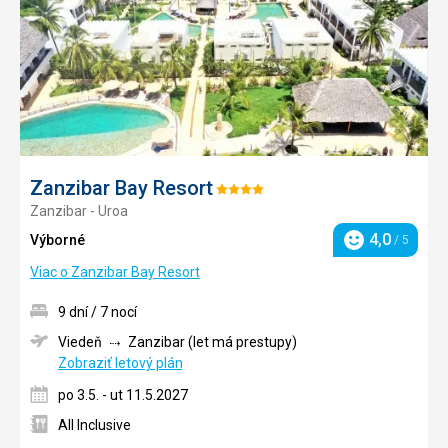
Zanzibar Bay Resort
Hodnotenie:
Zanzibar - Uroa
4/5
4,0
Výborné
/ 5
Hodnotenie
Viac o Zanzibar Bay Resort
9 dní / 7 nocí
Viedeň
Zanzibar (let má prestupy)
Zobraziť letový plán
po 3.5. - ut 11.5.2027
All Inclusive