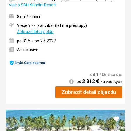
Viac o SBH Kilindini Resort
8 dní / 6 nocí
Viedeň
Zanzibar (let má prestupy)
Zobraziť letový plán
po 31.5. - po 7.6.2027
All Inclusive
Invia Care zdarma
od
1 406
€
za os.
2 812
€
Informácie
od
za všetkých
Zobraziť detail zájazdu
Pridať
do
obľúb