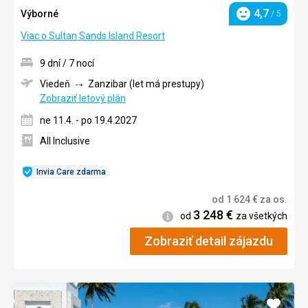
4,7
Výborné
/ 5
Hodnotenie
Viac o Sultan Sands Island Resort
9 dní / 7 nocí
Viedeň
Zanzibar (let má prestupy)
Zobraziť letový plán
ne 11.4. - po 19.4.2027
All Inclusive
Invia Care zdarma
od
1 624
€
za os.
3 248
€
Informácie
od
za všetkých
Zobraziť detail zájazdu
Pridať