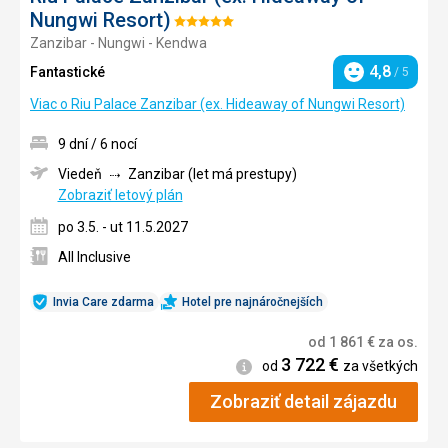
Nungwi Resort)
Hodnotenie:
Zanzibar - Nungwi - Kendwa
5/5
4,8
Fantastické
/ 5
Hodnotenie
Viac o Riu Palace Zanzibar (ex. Hideaway of Nungwi Resort)
9 dní / 6 nocí
Viedeň
Zanzibar (let má prestupy)
Zobraziť letový plán
po 3.5. - ut 11.5.2027
All Inclusive
Invia Care zdarma
Hotel pre najnáročnejších
od
1 861
€
za os.
3 722
€
Informácie
od
za všetkých
Zobraziť detail zájazdu