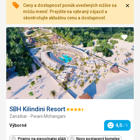
Zavri
Ceny a dostupnosť ponúk uvedených nižšie sa
môžu meniť. Prejdite na vybraný zájazd a
skontrolujte aktuálnu cenu a dostupnosť.
Pridať
do
obľúb
SBH Kilindini Resort
Hodnotenie:
Zanzibar - Pwani Mchangani
4.5/5
4,6
Výborné
/ 5
Hodnotenie
Priamo na piesočnatej pláži
Novo postavený komplex