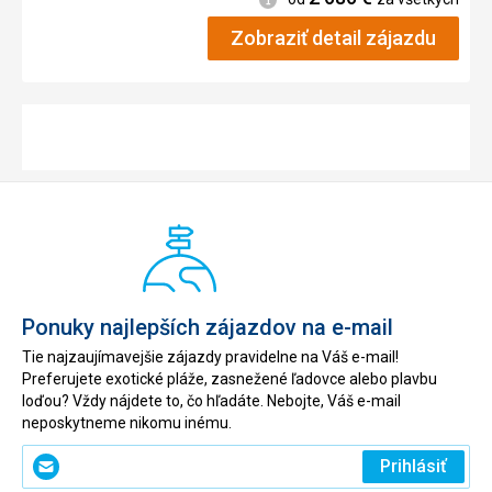
Zobraziť detail zájazdu
Ponuky najlepších zájazdov na e-mail
Tie najzaujímavejšie zájazdy pravidelne na Váš e-mail!
Preferujete exotické pláže, zasnežené ľadovce alebo plavbu
loďou? Vždy nájdete to, čo hľadáte. Nebojte, Váš e-mail
neposkytneme nikomu inému.
Zadajte
Prihlásiť
svoj