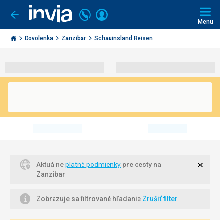
Volajte
Prihlásiť
Ísť
späť
+421
Menu
sa
2
Invia.sk
3221
Dovolenka
Zanzibar
Schauinsland Reisen
0491
Zavri
Aktuálne
platné podmienky
pre cesty na
Zanzibar
Zobrazuje sa filtrované hľadanie
Zrušiť filter