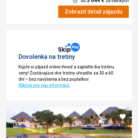
3 644
€
Informácie
od
za všetkých
Zobraziť detail zájazdu
Dovolenka na tretiny
Kúpte si zájazd online ihneď a zaplaťte iba tretinu
ceny! Zostávajúce dve tretiny uhradíte za 30 a 60
dní – bez navýšenia a bez poplatkov.
Kliknite pre viac informácií.
Pridať
do
obľúb