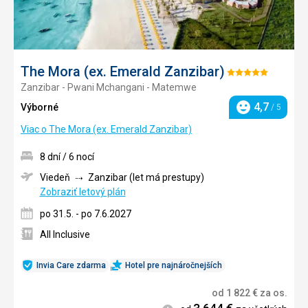
The Mora (ex. Emerald Zanzibar)
Hodnotenie:
Zanzibar - Pwani Mchangani - Matemwe
5/5
4,7
Výborné
/ 5
Hodnotenie
Viac o The Mora (ex. Emerald Zanzibar)
8 dní / 6 nocí
Viedeň
Zanzibar (let má prestupy)
Zobraziť letový plán
po 31.5. - po 7.6.2027
All Inclusive
Invia Care zdarma
Hotel pre najnáročnejších
od
1 822
€
za os.