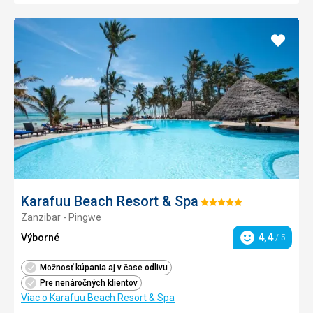
Pridať
do
obľúb
Karafuu Beach Resort & Spa
Hodnotenie:
Zanzibar - Pingwe
5/5
4,4
Výborné
/ 5
Hodnotenie
Možnosť kúpania aj v čase odlivu
Pre nenáročných klientov
Viac o Karafuu Beach Resort & Spa