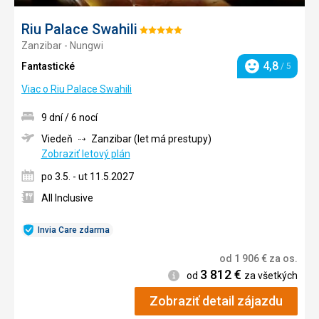
Riu Palace Swahili
Hodnotenie:
Zanzibar - Nungwi
5/5
4,8
Fantastické
/ 5
Hodnotenie
Viac o Riu Palace Swahili
9 dní / 6 nocí
Viedeň
Zanzibar (let má prestupy)
Zobraziť letový plán
po 3.5. - ut 11.5.2027
All Inclusive
Invia Care zdarma
od
1 906
€
za os.
3 812
€
Informácie
od
za všetkých
Zobraziť detail zájazdu