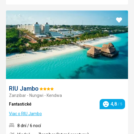
Pridať
do
obľúb
RIU Jambo
Hodnotenie:
Zanzibar - Nungwi - Kendwa
4/5
4,8
Fantastické
/ 5
Hodnotenie
Viac o RIU Jambo
8 dní / 6 nocí