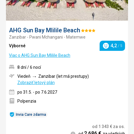
AHG Sun Bay Mlilile Beach
Hodnotenie:
Zanzibar - Pwani Mchangani - Matemwe
4/5
4,2
Výborné
/ 5
Hodnotenie
Viac o AHG Sun Bay Mlilile Beach
8 dní / 6 nocí
Viedeň
Zanzibar (let má prestupy)
Zobraziť letový plán
po 31.5. - po 7.6.2027
Polpenzia
Invia Care zdarma
od
1 343
€
za os.
2 686
€
Informácie
od
za všetkých