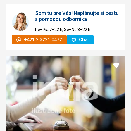
Som tu pre Vás! Naplánujte si cestu
s pomocou odborníka
Po–Pia 7–⁠⁠⁠⁠⁠⁠22 h, So–Ne 8–⁠⁠⁠⁠⁠⁠22 h
+421 2 3221 0472
Chat
Pridať
do
obľúb