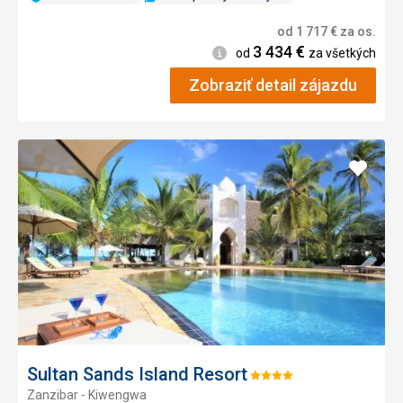
od
1 717
€
za os.
3 434
€
Informácie
od
za všetkých
Zobraziť detail zájazdu
Pridať
do
obľúb
Sultan Sands Island Resort
Hodnotenie:
Zanzibar - Kiwengwa
4/5