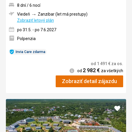
8 dní / 6 nocí
Viedeň
Zanzibar (let má prestupy)
Zobraziť letový plán
po 31.5. - po 7.6.2027
Polpenzia
Invia Care zdarma
od
1 491
€
za os.
2 982
€
Informácie
od
za všetkých
Zobraziť detail zájazdu
Pridať
do
obľúb