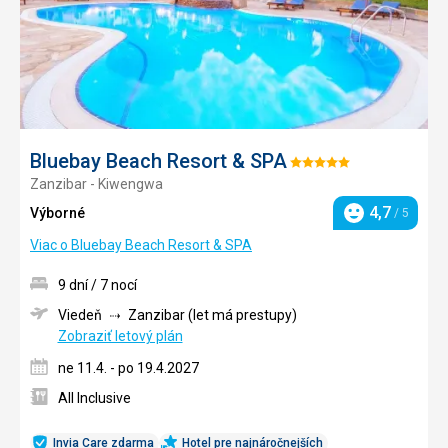
Bluebay Beach Resort & SPA
Hodnotenie:
Zanzibar - Kiwengwa
5/5
4,7
Výborné
/ 5
Hodnotenie
Viac o Bluebay Beach Resort & SPA
9 dní / 7 nocí
Viedeň
Zanzibar (let má prestupy)
Zobraziť letový plán
ne 11.4. - po 19.4.2027
All Inclusive
Invia Care zdarma
Hotel pre najnáročnejších