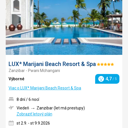
do
obľúb
LUX* Marijani Beach Resort & Spa
Hodnotenie:
Zanzibar - Pwani Mchangani
5/5
4,7
Výborné
/ 5
Hodnotenie
Viac o LUX* Marijani Beach Resort & Spa
8 dní / 6 nocí
Viedeň
Zanzibar (let má prestupy)
Zobraziť letový plán
st 2.9. - st 9.9.2026