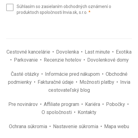
e-
Súhlasím so zasielaním obchodných oznámení o
mail
(povinné)
produktoch spoločnosti Invia.sk, s.r.o.
*
(povinné)
*
Cestovné kancelárie
Dovolenka
Last minute
Exotika
Parkovanie
Recenzie hotelov
Dovolenkové domy
Časté otázky
Informácie pred nákupom
Obchodné
podmienky
Fakturačné údaje
Možnosti platby
Invia
cestovateľský blog
Pre novinárov
Affiliate program
Kariéra
Pobočky
O spoločnosti
Kontakty
Ochrana súkromia
Nastavenie súkromia
Mapa webu