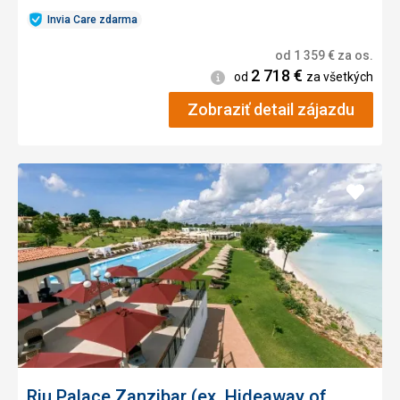
Invia Care zdarma
od
1 359
€
za os.
2 718
€
Informácie
od
za všetkých
Zobraziť detail zájazdu
Pridať
do
obľúb
Riu Palace Zanzibar (ex. Hideaway of