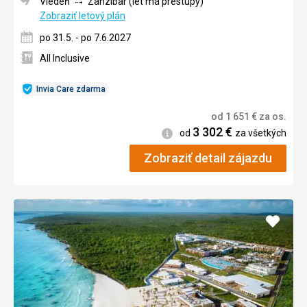
Viedeň
Zanzibar (let má prestupy)
Zobraziť letový plán
po 31.5. - po 7.6.2027
All Inclusive
Invia Care zdarma
od
1 651
€
za os.
3 302
€
Informácie
od
za všetkých
Zobraziť detail zájazdu
Pridať
do
obľúb