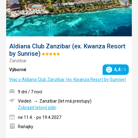
Aldiana Club Zanzibar (ex. Kwanza Resort
by Sunrise)
Hodnotenie:
Zanzibar
5/5
4,4
Výborné
/ 5
Hodnotenie
Viac o Aldiana Club Zanzibar (ex. Kwanza Resort by Sunrise)
9 dní / 7 nocí
Viedeň
Zanzibar (let má prestupy)
Zobraziť letový plán
ne 11.4. - po 19.4.2027
Raňajky