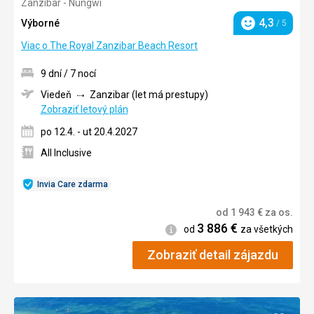
Zanzibar - Nungwi
5/5
4,3
Výborné
/ 5
Hodnotenie
Viac o The Royal Zanzibar Beach Resort
9 dní / 7 nocí
Viedeň
Zanzibar (let má prestupy)
Zobraziť letový plán
po 12.4. - ut 20.4.2027
All Inclusive
Invia Care zdarma
od
1 943
€
za os.
3 886
€
Informácie
od
za všetkých
Zobraziť detail zájazdu