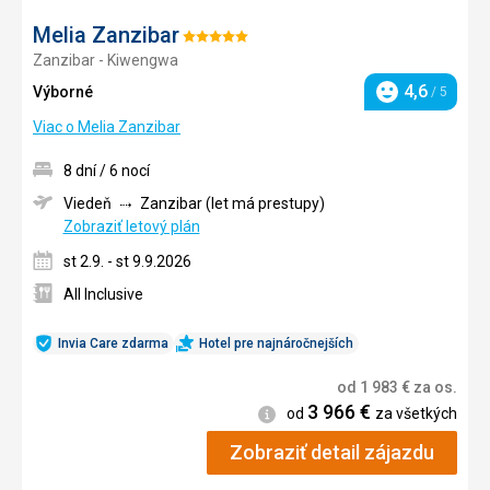
Melia Zanzibar
Hodnotenie:
Zanzibar - Kiwengwa
5/5
4,6
Výborné
/ 5
Hodnotenie
Viac o Melia Zanzibar
8 dní / 6 nocí
Viedeň
Zanzibar (let má prestupy)
Zobraziť letový plán
st 2.9. - st 9.9.2026
All Inclusive
Invia Care zdarma
Hotel pre najnáročnejších
od
1 983
€
za os.
3 966
€
Informácie
od
za všetkých
Zobraziť detail zájazdu