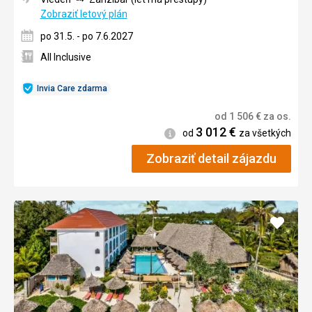
Zobraziť letový plán
po 31.5. - po 7.6.2027
All Inclusive
Invia Care zdarma
od
1 506
€
za os.
3 012
€
Informácie
od
za všetkých
Zobraziť detail zájazdu
Pridať
do
obľúb