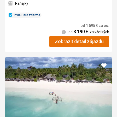
Raňajky
Invia Care zdarma
od
1 595
€
za os.
3 190
€
Informácie
od
za všetkých
Zobraziť detail zájazdu
Pridať
do
obľúb