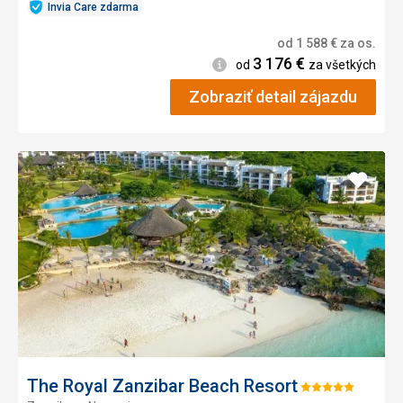
Invia Care zdarma
od
1 588
€
za os.
3 176
€
Informácie
od
za všetkých
Zobraziť detail zájazdu
Pridať
do
obľúb
The Royal Zanzibar Beach Resort
Hodnotenie: