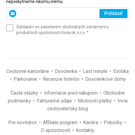
neposkytneme nikomu inému.
Zadajte
Prihlásiť
svoj
e-
Súhlasím so zasielaním obchodných oznámení o
mail
(povinné)
produktoch spoločnosti Invia.sk, s.r.o.
*
(povinné)
*
Cestovné kancelárie
Dovolenka
Last minute
Exotika
Parkovanie
Recenzie hotelov
Dovolenkové domy
Časté otázky
Informácie pred nákupom
Obchodné
podmienky
Fakturačné údaje
Možnosti platby
Invia
cestovateľský blog
Pre novinárov
Affiliate program
Kariéra
Pobočky
O spoločnosti
Kontakty