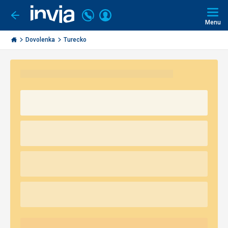
Volajte
Prihlásiť
Ísť
späť
+421
Menu
sa
2
Invia.sk
3221
Dovolenka
Turecko
0491