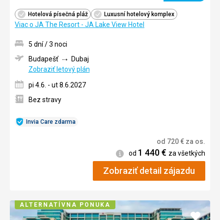
Hotelová písečná pláž
Luxusní hotelový komplex
Viac o JA The Resort - JA Lake View Hotel
5 dní / 3 noci
Budapešť
Dubaj
Zobraziť letový plán
pi 4.6. - ut 8.6.2027
Bez stravy
Invia Care zdarma
od
720
€
za os.
1 440
€
Informácie
od
za všetkých
Zobraziť detail zájazdu
ALTERNATÍVNA PONUKA
Pridať