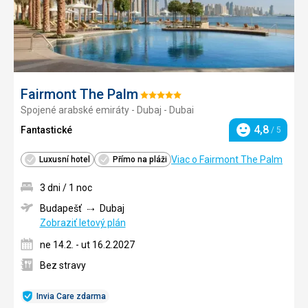
Fairmont The Palm
Hodnotenie:
Spojené arabské emiráty - Dubaj - Dubai
5/5
4,8
Fantastické
/ 5
Hodnotenie
Viac o Fairmont The Palm
Luxusní hotel
Přímo na pláži
3 dni / 1 noc
Budapešť
Dubaj
Zobraziť letový plán
ne 14.2. - ut 16.2.2027
Bez stravy
Invia Care zdarma