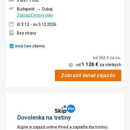
3 dni / 1 noc
Budapešť
Dubaj
Zobraziť letový plán
št 3.12. - so 5.12.2026
Bez stravy
Invia Care zdarma
od
563
€
za os.
1 126
€
Informácie
od
za všetkých
Zobraziť detail zájazdu
Dovolenka na tretiny
Kúpte si zájazd online ihneď a zaplaťte iba tretinu