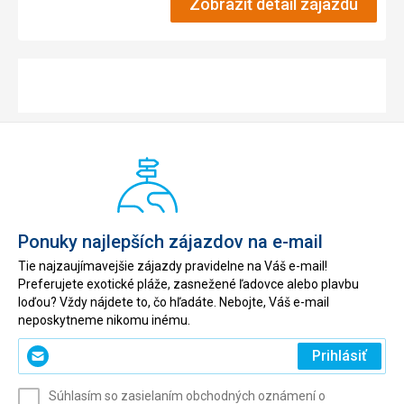
Zobraziť detail zájazdu
Ponuky najlepších zájazdov na e-mail
Tie najzaujímavejšie zájazdy pravidelne na Váš e-mail!
Preferujete exotické pláže, zasnežené ľadovce alebo plavbu
loďou? Vždy nájdete to, čo hľadáte. Nebojte, Váš e-mail
neposkytneme nikomu inému.
Zadajte
Prihlásiť
svoj
e-
Súhlasím so zasielaním obchodných oznámení o
mail