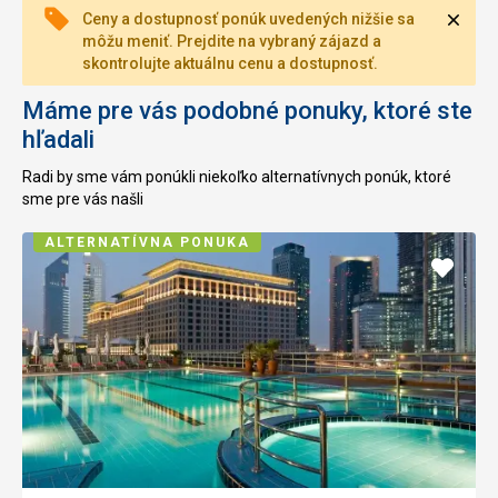
Zavri
Ceny a dostupnosť ponúk uvedených nižšie sa
môžu meniť. Prejdite na vybraný zájazd a
skontrolujte aktuálnu cenu a dostupnosť.
Máme pre vás podobné ponuky, ktoré ste
hľadali
Radi by sme vám ponúkli niekoľko alternatívnych ponúk, ktoré
sme pre vás našli
ALTERNATÍVNA PONUKA
Pridať
do
obľúb