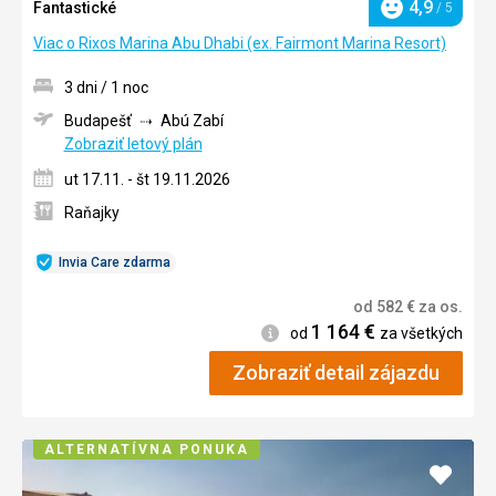
4,9
Fantastické
/ 5
Hodnotenie
Viac o Rixos Marina Abu Dhabi (ex. Fairmont Marina Resort)
3 dni / 1 noc
Budapešť
Abú Zabí
Zobraziť letový plán
ut 17.11. - št 19.11.2026
Raňajky
Invia Care zdarma
od
582
€
za os.
1 164
€
Informácie
od
za všetkých
Zobraziť detail zájazdu
ALTERNATÍVNA PONUKA
Pridať
do