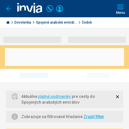
Volajte
Prihlásiť
Ísť
späť
+421
Menu
sa
2
Invia.sk
3221
Dovolenka
Spojené arabské emirát...
Čedok
0491
Zavri
Aktuálne
platné podmienky
pre cesty do
Spojených arabských emirátov
Zobrazuje sa filtrované hľadanie
Zrušiť filter