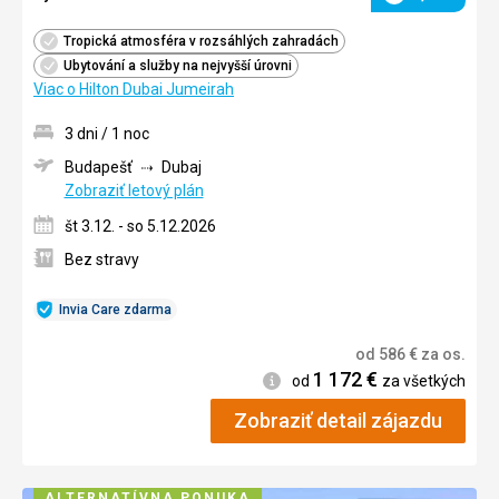
Hodnotenie
Tropická atmosféra v rozsáhlých zahradách
Ubytování a služby na nejvyšší úrovni
Viac o Hilton Dubai Jumeirah
3 dni / 1 noc
Budapešť
Dubaj
Zobraziť letový plán
št 3.12. - so 5.12.2026
Bez stravy
Invia Care zdarma
od
586
€
za os.
1 172
€
Informácie
od
za všetkých
Zobraziť detail zájazdu
ALTERNATÍVNA PONUKA