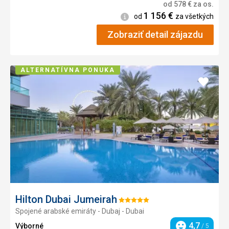
od
578
€
za os.
1 156
€
Informácie
od
za všetkých
Zobraziť detail zájazdu
ALTERNATÍVNA PONUKA
Pridať
do
obľúb
Hilton Dubai Jumeirah
Hodnotenie:
Spojené arabské emiráty - Dubaj - Dubai
5/5
4,7
Výborné
/ 5