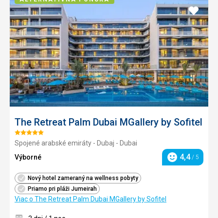
Pridať
do
obľúb
The Retreat Palm Dubai MGallery by Sofitel
Hodnotenie:
Spojené arabské emiráty - Dubaj - Dubai
5/5
4,4
Výborné
/ 5
Hodnotenie
Nový hotel zameraný na wellness pobyty
Priamo pri pláži Jumeirah
Viac o The Retreat Palm Dubai MGallery by Sofitel