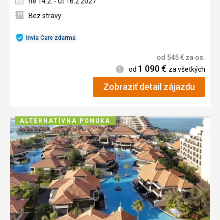
ne 14.2. - ut 16.2.2027
Bez stravy
Invia Care zdarma
od
545
€
za os.
1 090
€
Informácie
od
za všetkých
Zobraziť detail zájazdu
ALTERNATÍVNA PONUKA
Pridať
do
obľúb