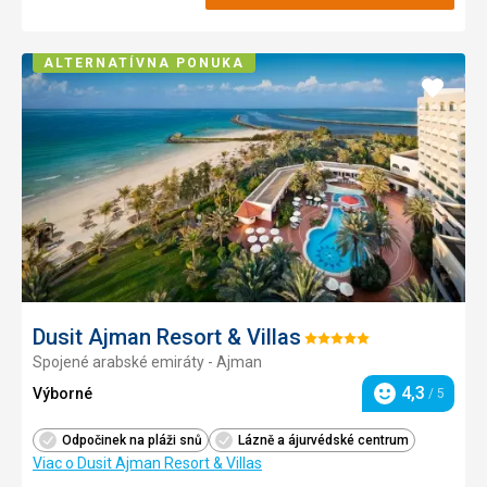
ALTERNATÍVNA PONUKA
Pridať
do
obľúb
Dusit Ajman Resort & Villas
Hodnotenie:
Spojené arabské emiráty - Ajman
5/5
4,3
Výborné
/ 5
Hodnotenie
Odpočinek na pláži snů
Lázně a ájurvédské centrum
Viac o Dusit Ajman Resort & Villas