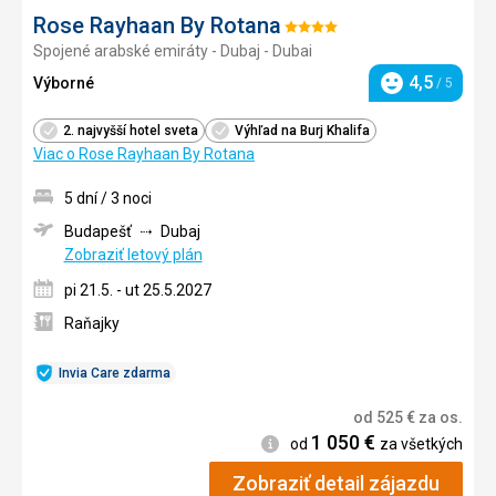
Rose Rayhaan By Rotana
Hodnotenie:
Spojené arabské emiráty - Dubaj - Dubai
4/5
4,5
Výborné
/ 5
Hodnotenie
2. najvyšší hotel sveta
Výhľad na Burj Khalifa
Viac o Rose Rayhaan By Rotana
5 dní / 3 noci
Budapešť
Dubaj
Zobraziť letový plán
pi 21.5. - ut 25.5.2027
Raňajky
Invia Care zdarma
od
525
€
za os.
1 050
€
Informácie
od
za všetkých
Zobraziť detail zájazdu