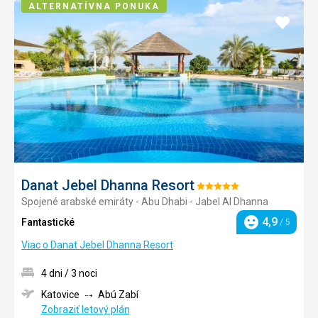
ALTERNATÍVNA PONUKA
Pridať
do
obľúb
Danat Jebel Dhanna Resort
Hodnotenie:
Spojené arabské emiráty - Abu Dhabi - Jabel Al Dhanna
5/5
4,9
Fantastické
/ 5
Hodnotenie
Viac o Danat Jebel Dhanna Resort
4 dni / 3 noci
Katovice
Abú Zabí
Zobraziť letový plán