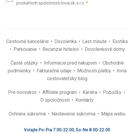
(povinné)
produktoch spoločnosti Invia.sk, s.r.o.
*
(povinné)
*
Cestovné kancelárie
Dovolenka
Last minute
Exotika
Parkovanie
Recenzie hotelov
Dovolenkové domy
Časté otázky
Informácie pred nákupom
Obchodné
podmienky
Fakturačné údaje
Možnosti platby
Invia
cestovateľský blog
Pre novinárov
Affiliate program
Kariéra
Pobočky
O spoločnosti
Kontakty
Ochrana súkromia
Nastavenie súkromia
Mapa webu
Volajte Po-Pia 7:00-22:00, So-Ne 8:00-22:00