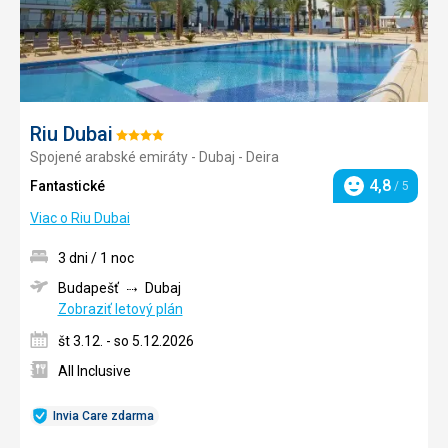
Riu Dubai
Hodnotenie:
Spojené arabské emiráty - Dubaj - Deira
4/5
4,8
Fantastické
/ 5
Hodnotenie
Viac o Riu Dubai
3 dni / 1 noc
Budapešť
Dubaj
Zobraziť letový plán
št 3.12. - so 5.12.2026
All Inclusive
Invia Care zdarma