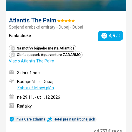
Atlantis The Palm
Hodnotenie:
Spojené arabské emiráty - Dubaj - Dubai
5/5
4,9
Fantastické
/ 5
Hodnotenie
Na motívy bájneho mesta Atlantída
Obrí aquapark Aquaventure ZADARMO
Viac o Atlantis The Palm
3 dni / 1 noc
Budapešť
Dubaj
Zobraziť letový plán
ne 29.11. - ut 1.12.2026
Raňajky
Invia Care zdarma
Hotel pre najnáročnejších
od
757
€
za os.