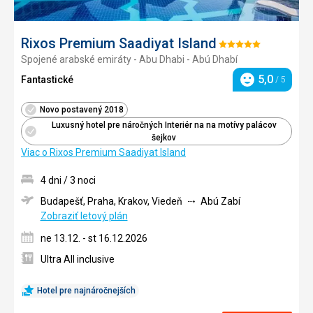
Rixos Premium Saadiyat Island
Hodnotenie:
Spojené arabské emiráty - Abu Dhabi - Abú Dhabí
5/5
5,0
Fantastické
/ 5
Hodnotenie
Novo postavený 2018
Luxusný hotel pre náročných Interiér na na motívy palácov
šejkov
Viac o Rixos Premium Saadiyat Island
4 dni / 3 noci
Budapešť, Praha, Krakov, Viedeň
Abú Zabí
Zobraziť letový plán
ne 13.12. - st 16.12.2026
Ultra All inclusive
Hotel pre najnáročnejších