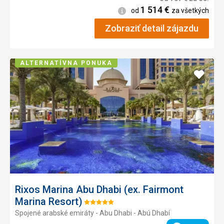
1 514
€
Informácie
od
za všetkých
Zobraziť detail zájazdu
ALTERNATÍVNA PONUKA
Pridať
do
obľúb
Rixos Marina Abu Dhabi (ex. Fairmont
Marina Resort)
Hodnotenie:
Spojené arabské emiráty - Abu Dhabi - Abú Dhabí
5/5