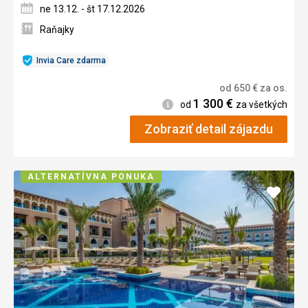
ne 13.12. - št 17.12.2026
Raňajky
Invia Care zdarma
od
650
€
za os.
1 300
€
Informácie
od
za všetkých
Zobraziť detail zájazdu
ALTERNATÍVNA PONUKA
Pridať
do
obľúb