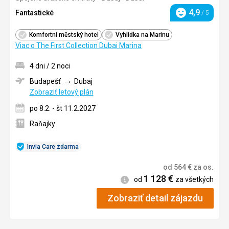
4,9
Fantastické
/ 5
Hodnotenie
Komfortní městský hotel
Vyhlídka na Marinu
Viac o The First Collection Dubai Marina
4 dni / 2 noci
Budapešť
Dubaj
Zobraziť letový plán
po 8.2. - št 11.2.2027
Raňajky
Invia Care zdarma
od
564
€
za os.
1 128
€
Informácie
od
za všetkých
Zobraziť detail zájazdu