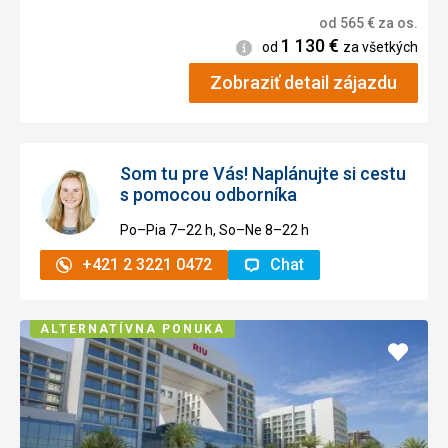
od
565
€
za os.
1 130
€
Informácie
od
za všetkých
Zobraziť detail zájazdu
Som tu pre Vás! Naplánujte si cestu
s pomocou odborníka
Po–Pia 7–⁠⁠⁠⁠⁠⁠22 h, So–Ne 8–⁠⁠⁠⁠⁠⁠22 h
+421 2 3221 0472
Chat
ALTERNATÍVNA PONUKA
Pridať
do
obľúb