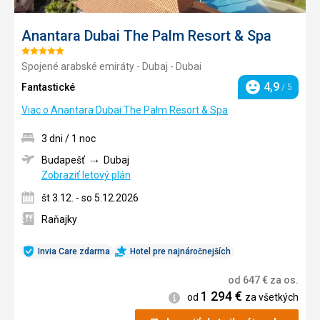
Anantara Dubai The Palm Resort & Spa
Hodnotenie:
Spojené arabské emiráty - Dubaj - Dubai
5/5
4,9
Fantastické
/ 5
Hodnotenie
Viac o Anantara Dubai The Palm Resort & Spa
3 dni / 1 noc
Budapešť
Dubaj
Zobraziť letový plán
št 3.12. - so 5.12.2026
Raňajky
Invia Care zdarma
Hotel pre najnáročnejších
od
647
€
za os.
1 294
€
Informácie
od
za všetkých