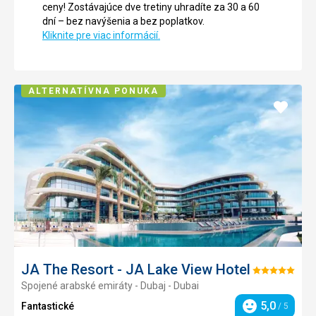
ceny! Zostávajúce dve tretiny uhradíte za 30 a 60
dní – bez navýšenia a bez poplatkov.
Kliknite pre viac informácií.
ALTERNATÍVNA PONUKA
Pridať
do
obľúb
JA The Resort - JA Lake View Hotel
Hodnotenie:
Spojené arabské emiráty - Dubaj - Dubai
5/5
5,0
Fantastické
/ 5
Hodnotenie