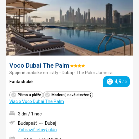
obľúb
Voco Dubai The Palm
Hodnotenie:
Spojené arabské emiráty - Dubaj - The Palm Jumeira
4/5
4,9
Fantastické
/ 5
Hodnotenie
Přímo u pláže
Moderní, nově otevřený
Viac o Voco Dubai The Palm
3 dni / 1 noc
Budapešť
Dubaj
Zobraziť letový plán