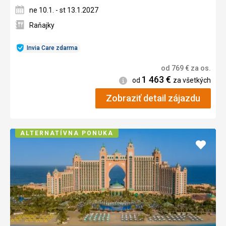
ne 10.1. - st 13.1.2027
Raňajky
Invia Care zdarma
od
769
€
za os.
1 463
€
Informácie
od
za všetkých
Zobraziť detail zájazdu
ALTERNATÍVNA PONUKA
Pridať
do
obľúb