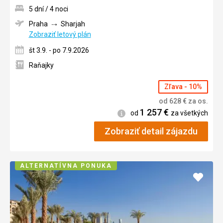
5 dní / 4 noci
Praha
Sharjah
Zobraziť letový plán
št 3.9. - po 7.9.2026
Raňajky
Zľava - 10%
od
628
€
za os.
1 257
€
Informácie
od
za všetkých
Zobraziť detail zájazdu
ALTERNATÍVNA PONUKA
Pridať
do
obľúb