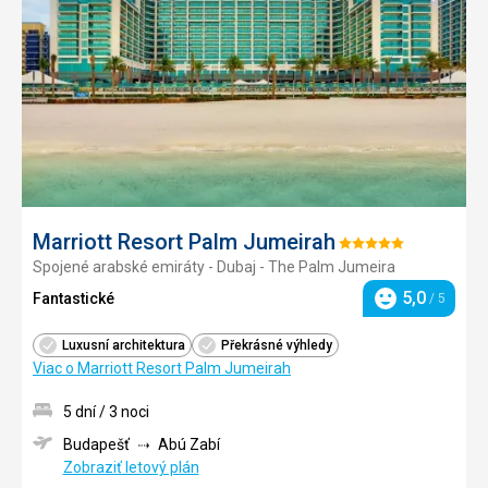
do
obľúb
Marriott Resort Palm Jumeirah
Hodnotenie:
Spojené arabské emiráty - Dubaj - The Palm Jumeira
5/5
5,0
Fantastické
/ 5
Hodnotenie
Luxusní architektura
Překrásné výhledy
Viac o Marriott Resort Palm Jumeirah
5 dní / 3 noci
Budapešť
Abú Zabí
Zobraziť letový plán