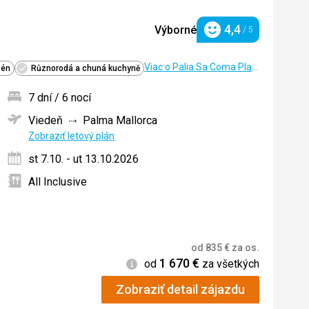
4,4
Výborné
/ 5
Hodnotenie
Viac o Palia Sa Coma Playa
zén
Různorodá a chuná kuchyně
7 dní / 6 nocí
Viedeň
Palma Mallorca
ných
Zobraziť letový plán
st 7.10. - ut 13.10.2026
All Inclusive
od
835
€
za os.
1 670
€
Informácie
od
za všetkých
Zobraziť detail zájazdu