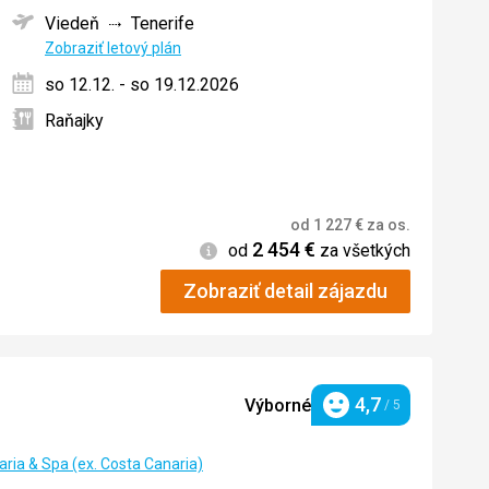
Viedeň
Tenerife
ných
Zobraziť letový plán
so 12.12. - so 19.12.2026
Raňajky
od
1 227
€
za os.
2 454
€
Informácie
od
za všetkých
Zobraziť detail zájazdu
enie:
4,7
Výborné
/ 5
Hodnotenie
aria & Spa (ex. Costa Canaria)