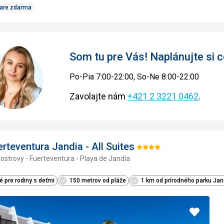
Care zdarma
Som tu pre Vás! Naplánujte si
Po-Pia 7:00-22:00, So-Ne 8:00-22:00
Zavolajte nám
+421 2 3221 0462
.
erteventura Jandia - All Suites
Hodnotenie:
ostrovy - Fuerteventura - Playa de Jandía
4/5
 pre rodiny s deťmi
150 metrov od pláže
1 km od prírodného parku Jan
Pridať
do