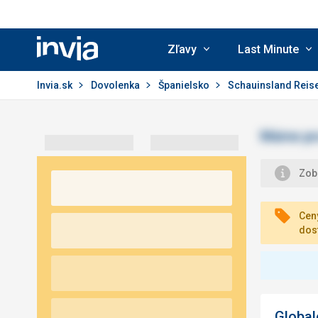
Zľavy
Last Minute
Invia.sk
Invia.sk
Dovolenka
Španielsko
Schauinsland Reis
Zobr
Ceny
dos
Global