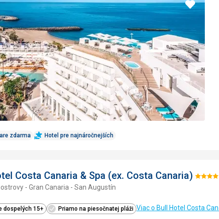
Pridať
do
obľúbe
Care zdarma
Hotel pre najnáročnejších
otel Costa Canaria & Spa (ex. Costa Canaria)
Hodnot
ostrovy - Gran Canaria - San Augustín
4/5
Viac o Bull Hotel Costa Can
e dospelých 15+
Priamo na piesočnatej pláži