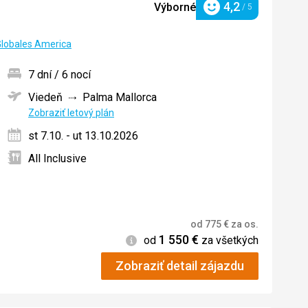
4,2
Výborné
/ 5
Hodnotenie
Globales America
7 dní / 6 nocí
Viedeň
Palma Mallorca
ných
Zobraziť letový plán
st 7.10. - ut 13.10.2026
All Inclusive
od
775
€
za os.
1 550
€
Informácie
od
za všetkých
Zobraziť detail zájazdu