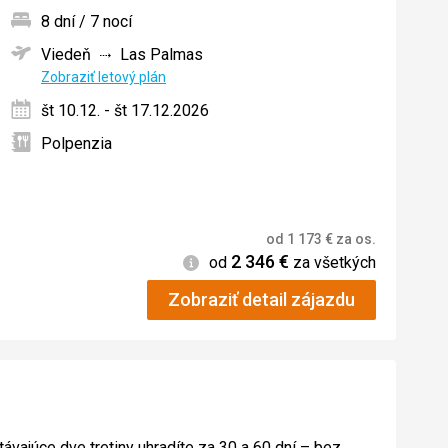
8 dní / 7 nocí
Viedeň
Las Palmas
ných
Zobraziť letový plán
št 10.12. - št 17.12.2026
Polpenzia
od
1 173
€
za os.
2 346
€
Informácie
od
za všetkých
Zobraziť detail zájazdu
távajúce dve tretiny uhradíte za 30 a 60 dní – bez