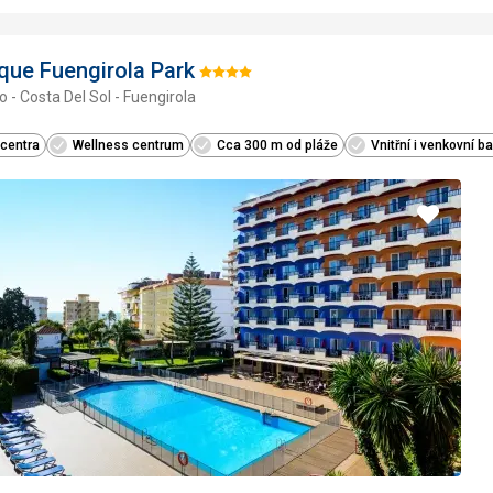
ue Fuengirola Park
Hodnotenie:
o - Costa Del Sol - Fuengirola
4/5
 centra
Wellness centrum
Cca 300 m od pláže
Vnitřní i venkovní b
Pridať
do
obľúbe