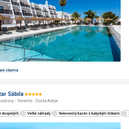
obľúbe
Care zdarma
tar Sábila
Hodnotenie:
ostrovy - Tenerife - Costa Adeje
5/5
e dospelých
Veľké záhrady
Nekonečný bazén s balijským lôžkami