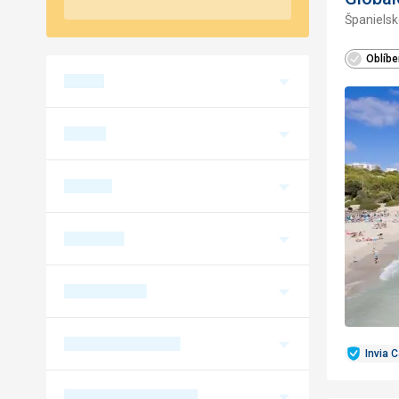
Španielsk
Oblíb
Invia 