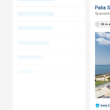
Palia 
Španielsk
50 m o
Invia 