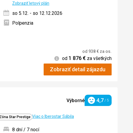
ných
Zobraziť letový plán
so 5.12. - so 12.12.2026
Polpenzia
od
938
€
za os.
1 876
€
Informácie
od
za všetkých
Zobraziť detail zájazdu
4,7
Výborné
/ 5
Hodnotenie
Viac o Iberostar Sábila
Zóna Star Prestige
8 dní / 7 nocí