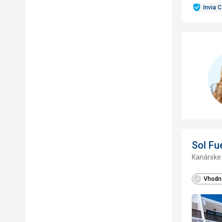
Invia 
Sol Fu
Kanárske 
Vhodné