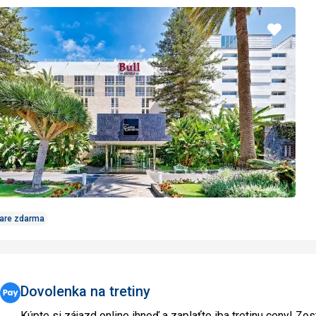
Pridať
do
obľúbe
Care zdarma
Dovolenka na tretiny
Kúpte si zájazd online ihneď a zaplaťte iba tretinu ceny! Zos