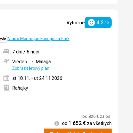
4,2
Výborné
/ 5
Hodnotenie
Viac o Monarque Fuengirola Park
azén
7 dní / 6 nocí
Viedeň
Malaga
ných
Zobraziť letový plán
st 18.11. - ut 24.11.2026
Raňajky
od
826
€
za os.
1 652
€
Informácie
od
za všetkých