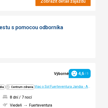
Zobraziť detail zájazdu
 cestu s pomocou odborníka
4,6
Výborné
/ 5
Hodnotenie
Viac o Sol Fuerteventura Jandia - All Suites
dia
Centrum zdravia
8 dní / 7 nocí
Viedeň
Fuerteventura