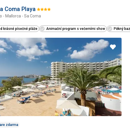
Sa Coma Playa
Hodnotenie:
o - Mallorca - Sa Coma
4/5
d krásné písečné pláže
Animační program s večerními show
Pěkný ba
Pridať
do
obľúbe
Care zdarma