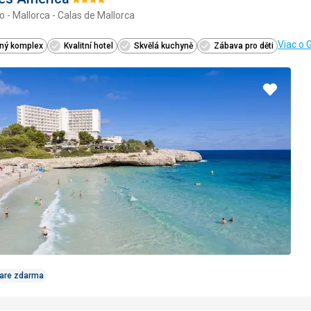
Hodnotenie:
o - Mallorca - Calas de Mallorca
4/5
Viac o 
ený komplex
Kvalitní hotel
Skvělá kuchyně
Zábava pro děti
Pridať
do
obľúbe
Care zdarma