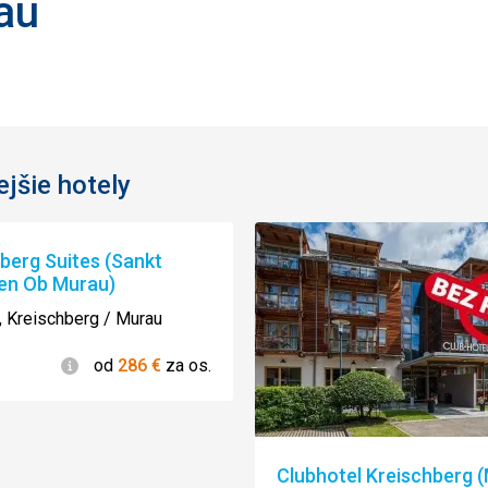
au
jšie hotely
berg Suites (Sankt
en Ob Murau)
 Kreischberg / Murau
Informácie
od
286
€
za os.
Clubhotel Kreischberg 