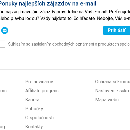
Ponuky najlepších zájazdov na e-mail
Tie najzaujímavejšie zájazdy pravidelne na Váš e-mail! Preferuj
alebo plavbu loďou? Vždy nájdete to, čo hľadáte. Nebojte, Váš 
Zadajte
Prihlásiť
svoj
e-
Súhlasím so zasielaním obchodných oznámení o produktoch spoločno
mail
(povinné)
Pre novinárov
Ochrana súkromi
upom
Affiliate program
Nastavenie súkr
Kariéra
Mapa webu
Pobočky
O spoločnosti
log
Kontakty