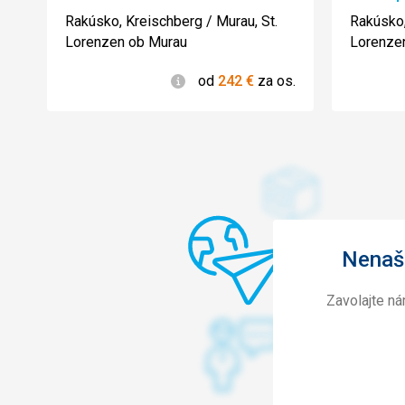
3/5
Rakúsko, Kreischberg / Murau, St.
Rakúsko,
Lorenzen ob Murau
Lorenze
Informácie
od
242
€
za os.
Nenašl
Zavolajte n