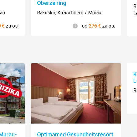
Oberzeiring
R
rau
Rakúsko, Kreischberg / Murau
L
ie
Informácie
0
€
za os.
od
276
€
za os.
K
L
R
(Murau-
Optimamed Gesundheitsresort