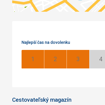
Najlepší čas na dovolenku
Január:
Február:
Marec:
Apr
Najlepší
Najlepší
Najlepší
Ní
se
Cestovateľský magazín