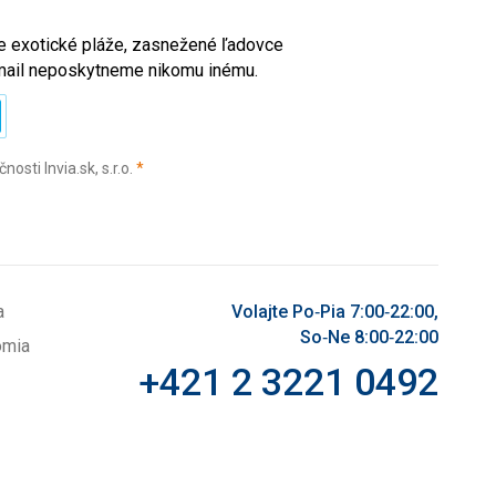
ete exotické pláže, zasnežené ľadovce
e-mail neposkytneme nikomu inému.
(povinné)
sti Invia.sk, s.r.o.
*
a
Volajte Po‑Pia 7:00‑22:00,
So‑Ne 8:00‑22:00
omia
+421 2 3221 0492