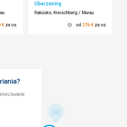
Oberzeiring
rau
Rakúsko, Kreischberg / Murau
ie
Informácie
0
€
za os.
od
276
€
za os.
riania?
ktorú budete