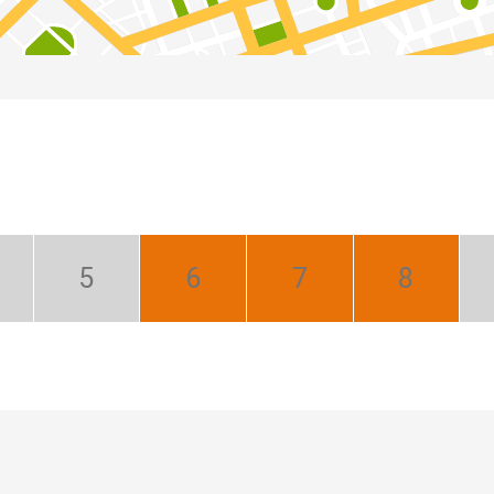
íl:
Máj:
Jún:
Júl:
August:
zka
Nízka
Najlepší
Najlepší
Najlepší
zóna
sezóna