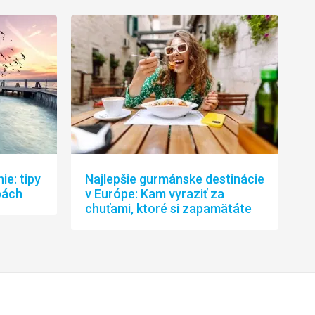
ie: tipy
Najlepšie gurmánske destinácie
pách
v Európe: Kam vyraziť za
chuťami, ktoré si zapamätáte