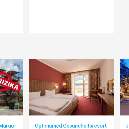
(Murau-
Optimamed Gesundheitsresort
J