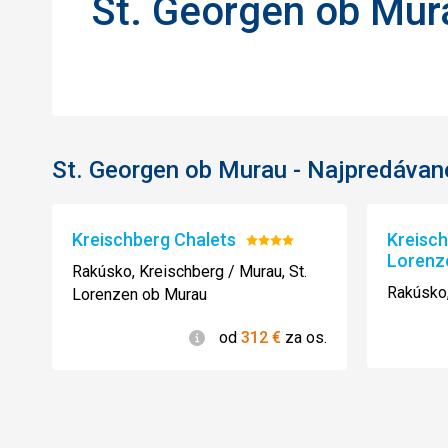
St. Georgen ob Mur
St. Georgen ob Murau - Najpredávane
Kreischberg Chalets
Kreisch
Hodnotenie:
Lorenz
4/5
Rakúsko, Kreischberg / Murau, St.
Rakúsko,
Lorenzen ob Murau
Informácie
od
312
€
za os.