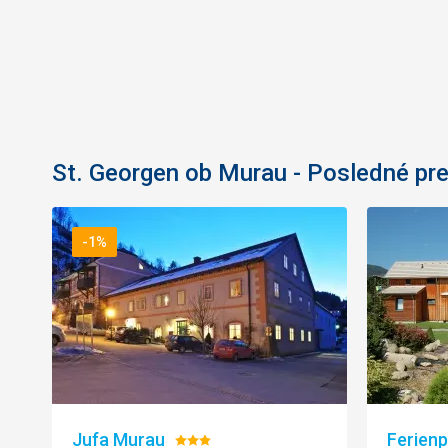
St. Georgen ob Murau - Posledné pr
-1%
Jufa Murau
Ferienp
Hodnotenie: