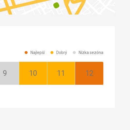
Najlepší
Dobrý
Nízka sezóna
September:
Október:
November:
December:
Nízka
Dobrý
Dobrý
Najlepší
sezóna