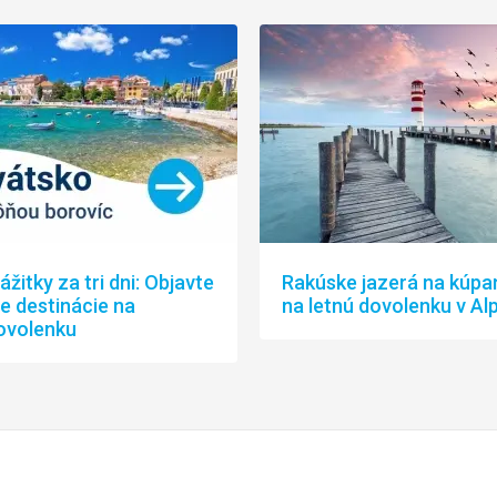
ážitky za tri dni: Objavte
Rakúske jazerá na kúpan
ie destinácie na
na letnú dovolenku v Al
ovolenku