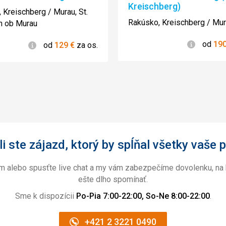
Kreischberg)
4/5
 Kreischberg / Murau, St.
Rakúsko, Kreischberg / Mu
n ob Murau
Informác
od
19
Informácie
od
129
€
za os.
i ste zájazd, ktorý by spĺňal všetky vaše p
ám alebo spusťte live chat a my vám zabezpečíme dovolenku, na 
ešte dlho spomínať.
Sme k dispozícii
Po-Pia 7:00-22:00, So-Ne 8:00-22:00
.
+421 2 3221 0490