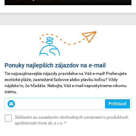
Ponuky najlepších zájazdov na e-mail
Tie najzaujímavejšie zájazdy pravidelne na Váš e-mail! Preferujete
exotické pláže, zasnežené ľadovce alebo plavbu loďou? Vždy
nájdete to, čo hľadáte. Nebojte, Váš e-mail neposkytneme nikomu
inému.
Zadajte
Prihlásiť
svoj
e-
Súhlasím so zasielaním obchodných oznámení o produktoch
mail
(povinné)
spoločnosti Invia.sk, s.r.o.
*
*
(povinné)