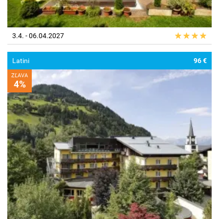
3.4. - 06.04.2027
Latini
96 €
ZĽAVA
4%