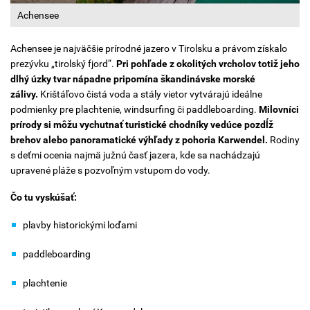
Achensee
Achensee je najväčšie prírodné jazero v Tirolsku a právom získalo
prezývku „tirolský fjord“.
Pri pohľade z okolitých vrcholov totiž jeho
dlhý úzky tvar nápadne pripomína škandinávske morské
zálivy.
Krištáľovo čistá voda a stály vietor vytvárajú ideálne
podmienky pre plachtenie, windsurfing či paddleboarding.
Milovníci
prírody si môžu vychutnať turistické chodníky vedúce pozdĺž
brehov alebo panoramatické výhľady z pohoria Karwendel.
Rodiny
s deťmi ocenia najmä južnú časť jazera, kde sa nachádzajú
upravené pláže s pozvoľným vstupom do vody.
Čo tu vyskúšať:
plavby historickými loďami
paddleboarding
plachtenie