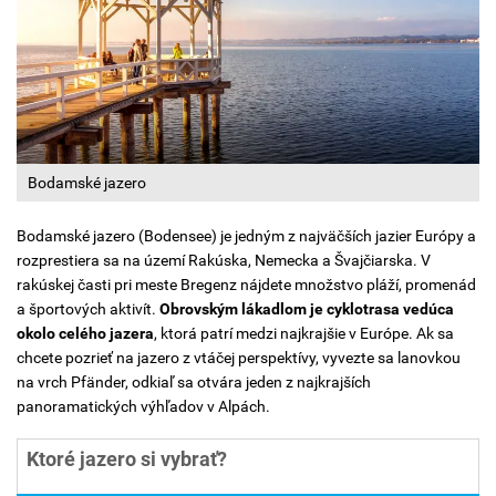
Bodamské jazero
Bodamské jazero (Bodensee) je jedným z najväčších jazier Európy a
rozprestiera sa na území Rakúska, Nemecka a Švajčiarska. V
rakúskej časti pri meste Bregenz nájdete množstvo pláží, promenád
a športových aktivít.
Obrovským lákadlom je cyklotrasa vedúca
okolo celého jazera
, ktorá patrí medzi najkrajšie v Európe. Ak sa
chcete pozrieť na jazero z vtáčej perspektívy, vyvezte sa lanovkou
na vrch Pfänder, odkiaľ sa otvára jeden z najkrajších
panoramatických výhľadov v Alpách.
Ktoré jazero si vybrať?