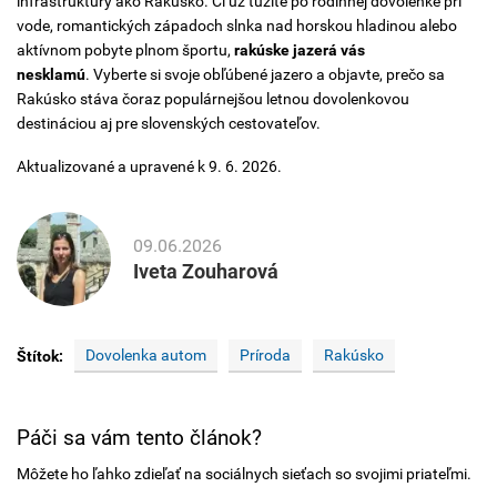
infraštruktúry ako Rakúsko. Či už túžite po rodinnej dovolenke pri
vode, romantických západoch slnka nad horskou hladinou alebo
aktívnom pobyte plnom športu,
rakúske jazerá vás
nesklamú
. Vyberte si svoje obľúbené jazero a objavte, prečo sa
Rakúsko stáva čoraz populárnejšou letnou dovolenkovou
destináciou aj pre slovenských cestovateľov.
Aktualizované a upravené k 9. 6. 2026.
09.06.2026
Iveta Zouharová
Dovolenka autom
Príroda
Rakúsko
Štítok:
Páči sa vám tento článok?
Môžete ho ľahko zdieľať na sociálnych sieťach so svojimi priateľmi.