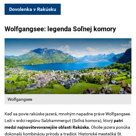
Dovolenka v Rakúsku
Wolfgangsee: legenda Soľnej komory
Wolfgangsee
Keď sa povie rakúske jazerá, mnohým napadne práve Wolfgangsee.
Leží v srdci regiónu Salzkammergut (Soľná komora), ktorý
patrí
medzi najnavštevovanejšie oblasti Rakúska.
Okolie jazera ponúka
dokonalú kombináciu prírody a tradícií. Historické mestečká St.