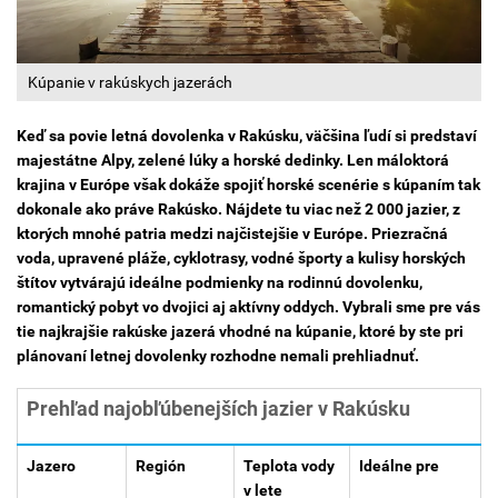
Kúpanie v rakúskych jazerách
Keď sa povie letná dovolenka v Rakúsku, väčšina ľudí si predstaví
majestátne Alpy, zelené lúky a horské dedinky. Len máloktorá
krajina v Európe však dokáže spojiť horské scenérie s kúpaním tak
dokonale ako práve Rakúsko. Nájdete tu viac než 2 000 jazier, z
ktorých mnohé patria medzi najčistejšie v Európe. Priezračná
voda, upravené pláže, cyklotrasy, vodné športy a kulisy horských
štítov vytvárajú ideálne podmienky na rodinnú dovolenku,
romantický pobyt vo dvojici aj aktívny oddych. Vybrali sme pre vás
tie najkrajšie rakúske jazerá vhodné na kúpanie, ktoré by ste pri
plánovaní letnej dovolenky rozhodne nemali prehliadnuť.
Prehľad najobľúbenejších jazier v Rakúsku
Jazero
Región
Teplota vody
Ideálne pre
v lete