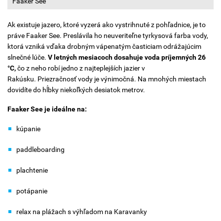
Faaker See
Ak existuje jazero, ktoré vyzerá ako vystrihnuté z pohľadnice, je to
práve Faaker See. Preslávila ho neuveriteľne tyrkysová farba vody,
ktorá vzniká vďaka drobným vápenatým časticiam odrážajúcim
slnečné lúče.
V letných mesiacoch dosahuje voda príjemných 26
°C,
čo z neho robí jedno z najteplejších jazier v
Rakúsku. Priezračnosť vody je výnimočná. Na mnohých miestach
dovidíte do hĺbky niekoľkých desiatok metrov.
Faaker See je ideálne na:
kúpanie
paddleboarding
plachtenie
potápanie
relax na plážach s výhľadom na Karavanky