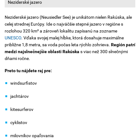
Neziderské jazero
Neziderské jazero (Neusiedler See) je unikátom nielen Rakúska, ale
celej strednej Európy. Ide o najväčšie stepné jazero v regióne s
rozlohou 320 km² a zároveň lokalitu zapísanú na zozname
UNESCO
. Vďaka svojej malej hĺbke, ktorá dosahuje maximálne
približne 1,8 metra, sa voda počas leta rýchlo zohrieva.
Región patrí
medzi najslnečnejšie oblasti Rakúska
s viac než 300 slnečnými
dňami ročne.
Preto tu nájdete raj pre:
windsurfistov
jachtárov
kitesurferov
cyklistov
milovníkov opaľovania