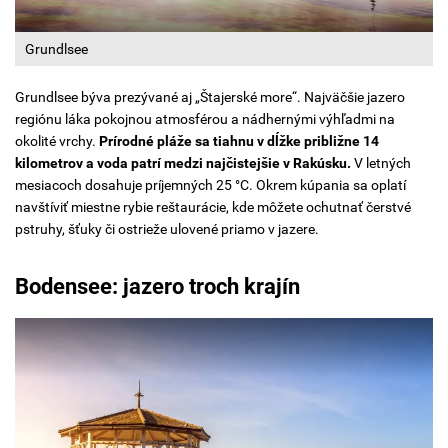
Grundlsee
Grundlsee býva prezývané aj „Štajerské more“. Najväčšie jazero
regiónu láka pokojnou atmosférou a nádhernými výhľadmi na
okolité vrchy.
Prírodné pláže sa tiahnu v dĺžke približne 14
kilometrov a voda patrí medzi najčistejšie v Rakúsku.
V letných
mesiacoch dosahuje príjemných 25 °C. Okrem kúpania sa oplatí
navštíviť miestne rybie reštaurácie, kde môžete ochutnať čerstvé
pstruhy, šťuky či ostrieže ulovené priamo v jazere.
Bodensee: jazero troch krajín