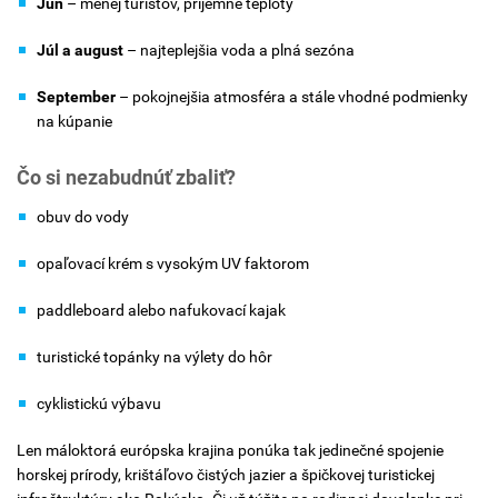
Jún
– menej turistov, príjemné teploty
Júl a august
– najteplejšia voda a plná sezóna
September
– pokojnejšia atmosféra a stále vhodné podmienky
na kúpanie
Čo si nezabudnúť zbaliť?
obuv do vody
opaľovací krém s vysokým UV faktorom
paddleboard alebo nafukovací kajak
turistické topánky na výlety do hôr
cyklistickú výbavu
Len máloktorá európska krajina ponúka tak jedinečné spojenie
horskej prírody, krištáľovo čistých jazier a špičkovej turistickej