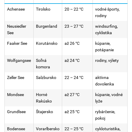
Achensee
Tirolsko
20 – 22 °C
vodné športy,
rodiny
Neusiedler
Burgenland
23 – 27 °C
windsurfing,
See
cyklistika
Faaker See
Korutánsko
až 26 °C
kúpanie,
potápanie
Wolfgangsee
Soľná
až 24 °C
rodiny, výlety
komora
Zeller See
Salzbursko
22 – 24 °C
aktívna
dovolenka
Mondsee
Horné
až 27 °C
kúpanie, vodné
Rakúsko
lyže
Grundlsee
Štajersko
až 25 °C
rybárčenie,
pokoj
Bodensee
Vorarlbersko
22 – 25 °C
cykloturistika,