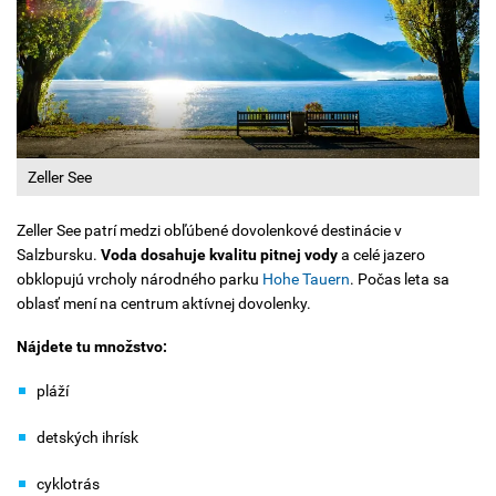
Zeller See
Zeller See patrí medzi obľúbené dovolenkové destinácie v
Salzbursku.
Voda dosahuje kvalitu pitnej vody
a celé jazero
obklopujú vrcholy národného parku
Hohe Tauern
. Počas leta sa
oblasť mení na centrum aktívnej dovolenky.
Nájdete tu množstvo:
pláží
detských ihrísk
cyklotrás