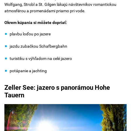
Wolfgang, Strobl a St. Gilgen lákajú návštevníkov romantickou
atmosférou a promenádami priamo pri vode.
Okrem kúpania si môžete dopriať:
plavbu loďou po jazere
jazdu zubačkou Schafbergbahn
turistiku s výhľadom na celé jazero
potápanie a jachting
Zeller See: jazero s panorámou Hohe
Tauern