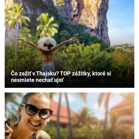
Čo zažiť v Thajsku? TOP zážitky, ktoré si
nesmiete nechať ujsť