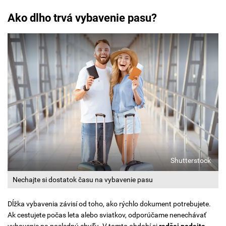
Ako dlho trvá vybavenie pasu?
Shutterstock
Nechajte si dostatok času na vybavenie pasu
Dĺžka vybavenia závisí od toho, ako rýchlo dokument potrebujete.
Ak cestujete počas leta alebo sviatkov, odporúčame nenechávať
vybavenie na poslednú chvíľu. V tomto období si
radšej podajte