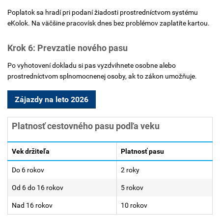
Poplatok sa hradí pri podaní žiadosti prostredníctvom systému
eKolok. Na väčšine pracovísk dnes bez problémov zaplatíte kartou.
Krok 6: Prevzatie nového pasu
Po vyhotovení dokladu si pas vyzdvihnete osobne alebo
prostredníctvom splnomocnenej osoby, ak to zákon umožňuje.
Zájazdy na leto 2026
Platnosť cestovného pasu podľa veku
Vek držiteľa
Platnosť pasu
Do 6 rokov
2 roky
Od 6 do 16 rokov
5 rokov
Nad 16 rokov
10 rokov