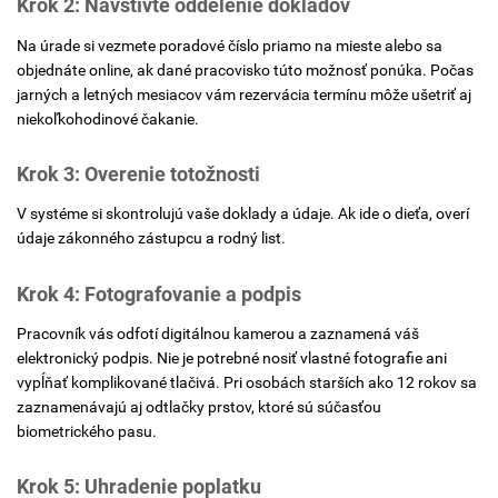
Krok 2: Navštívte oddelenie dokladov
Na úrade si vezmete poradové číslo priamo na mieste alebo sa
objednáte online, ak dané pracovisko túto možnosť ponúka. Počas
jarných a letných mesiacov vám rezervácia termínu môže ušetriť aj
niekoľkohodinové čakanie.
Krok 3: Overenie totožnosti
V systéme si skontrolujú vaše doklady a údaje.
Ak ide o dieťa, overí
údaje zákonného zástupcu a rodný list.
Krok 4: Fotografovanie a podpis
Pracovník vás odfotí digitálnou kamerou a zaznamená váš
elektronický podpis. Nie je potrebné nosiť vlastné fotografie ani
vypĺňať komplikované tlačivá. Pri osobách starších ako 12 rokov sa
zaznamenávajú aj odtlačky prstov, ktoré sú súčasťou
biometrického pasu.
Krok 5: Uhradenie poplatku