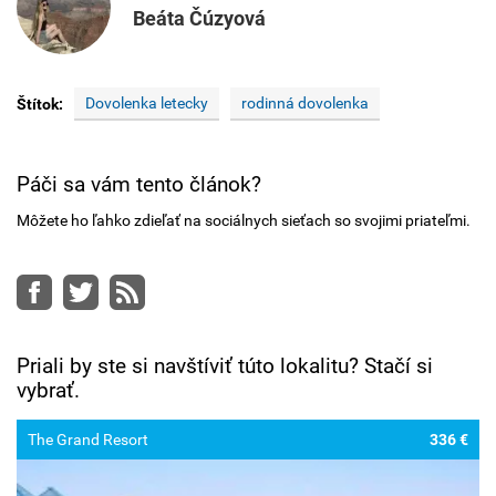
Beáta Čúzyová
Dovolenka letecky
rodinná dovolenka
Štítok:
Páči sa vám tento článok?
Môžete ho ľahko zdieľať na sociálnych sieťach so svojimi priateľmi.
Facebook
Twitter
RSS
Priali by ste si navštíviť túto lokalitu? Stačí si
vybrať.
The Grand Resort
336 €