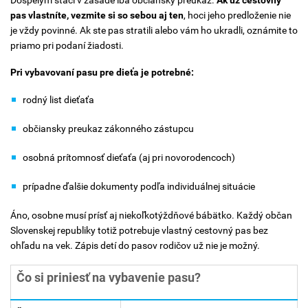
pas vlastníte, vezmite si so sebou aj ten
, hoci jeho predloženie nie
je vždy povinné. Ak ste pas stratili alebo vám ho ukradli, oznámite to
priamo pri podaní žiadosti.
Pri vybavovaní pasu pre dieťa je potrebné:
rodný list dieťaťa
občiansky preukaz zákonného zástupcu
osobná prítomnosť dieťaťa (aj pri novorodencoch)
prípadne ďalšie dokumenty podľa individuálnej situácie
Áno, osobne musí prísť aj niekoľkotýždňové bábätko. Každý občan
Slovenskej republiky totiž potrebuje vlastný cestovný pas bez
ohľadu na vek. Zápis detí do pasov rodičov už nie je možný.
Čo si priniesť na vybavenie pasu?