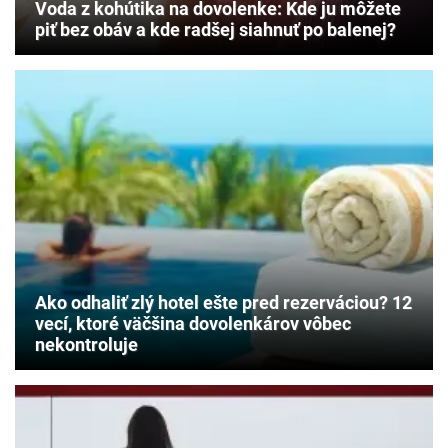
Voda z kohútika na dovolenke: Kde ju môžete
piť bez obáv a kde radšej siahnuť po balenej?
Ako odhaliť zlý hotel ešte pred rezerváciou? 12
vecí, ktoré väčšina dovolenkárov vôbec
nekontroluje