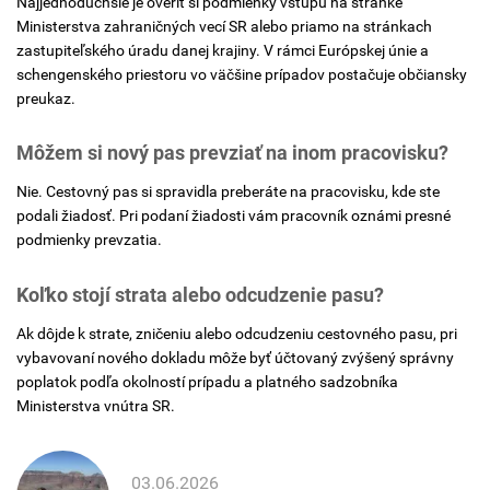
Najjednoduchšie je overiť si podmienky vstupu na stránke
Ministerstva zahraničných vecí SR alebo priamo na stránkach
zastupiteľského úradu danej krajiny. V rámci Európskej únie a
schengenského priestoru vo väčšine prípadov postačuje občiansky
preukaz.
Môžem si nový pas prevziať na inom pracovisku?
Nie. Cestovný pas si spravidla preberáte na pracovisku, kde ste
podali žiadosť. Pri podaní žiadosti vám pracovník oznámi presné
podmienky prevzatia.
Koľko stojí strata alebo odcudzenie pasu?
Ak dôjde k strate, zničeniu alebo odcudzeniu cestovného pasu, pri
vybavovaní nového dokladu môže byť účtovaný zvýšený správny
poplatok podľa okolností prípadu a platného sadzobníka
Ministerstva vnútra SR.
03.06.2026