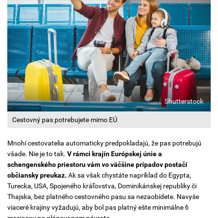
Shutterstock
Cestovný pas potrebujete mimo EÚ
Mnohí cestovatelia automaticky predpokladajú, že pas potrebujú
všade. Nie je to tak.
V rámci krajín Európskej únie a
schengenského priestoru vám vo väčšine prípadov postačí
občiansky preukaz.
Ak sa však chystáte napríklad do Egypta,
Turecka, USA, Spojeného kráľovstva, Dominikánskej republiky či
Thajska, bez platného cestovného pasu sa nezaobídete.
Navyše
viaceré krajiny vyžadujú, aby bol pas platný ešte minimálne 6
mesiacov po plánovanom návrate.