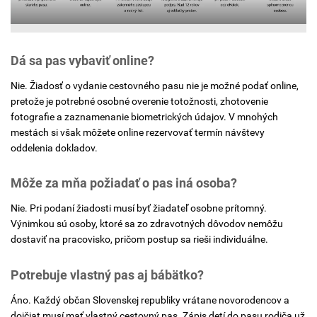
Dá sa pas vybaviť online?
Nie. Žiadosť o vydanie cestovného pasu nie je možné podať online,
pretože je potrebné osobné overenie totožnosti, zhotovenie
fotografie a zaznamenanie biometrických údajov. V mnohých
mestách si však môžete online rezervovať termín návštevy
oddelenia dokladov.
Môže za mňa požiadať o pas iná osoba?
Nie. Pri podaní žiadosti musí byť žiadateľ osobne prítomný.
Výnimkou sú osoby, ktoré sa zo zdravotných dôvodov nemôžu
dostaviť na pracovisko, pričom postup sa rieši individuálne.
Potrebuje vlastný pas aj bábätko?
Áno. Každý občan Slovenskej republiky vrátane novorodencov a
dojčiat musí mať vlastný cestovný pas. Zápis detí do pasu rodiča už