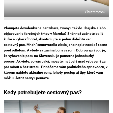
Shutterstock
Plánujete dovolenku na Zanzibare, zimný útek do Thajska alebo
objavovanie farebných trhov v Maroku? Skôr než začnete baliť
kufre a vyberať hotel, skontrolujte si jednu dôležitú vec –
cestovný pas. Mnohí cestovatelia zistia jeho neplatnosť až tesne
pred odletom. A vtedy sa začína boj s časom. Dobrou správou je,
že vybavenie pasu na Slovensku je pomerne jednoduchý
proces. Ak viete, čo vás čaká, môžete mať celý úrad vybavený za
pár minút a bez stresu. Prinášame vám praktického sprievodcu, v
ktorom nájdete aktuálne ceny, lehoty, postup aj tipy, ktoré vám
môžu ušetriť nervy i peniaze.
Kedy potrebujete cestovný pas?