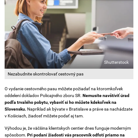
Shutterstock
Nezabudnite skontrolovať cestovný pas
O vydanie cestovného pasu môžete požiadať na ktoromkoľvek
oddelení dokladov Policajného zboru SR.
Nemusíte navštíviť úrad
podľa trvalého pobytu, vybaviť si ho môžete kdekoľvek na
Slovensku.
Napríklad ak bývate v Bratislave a práve sa nachádzate
v Košiciach, žiadosť môžete podať aj tam.
Výhodou je, že väčšina klientskych centier dnes funguje moderným
spôsobom.
Pri podaní žiadosti vás pracovník odfotí priamo na