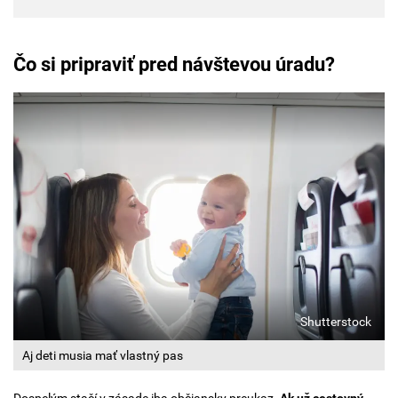
Čo si pripraviť pred návštevou úradu?
Shutterstock
Aj deti musia mať vlastný pas
Dospelým stačí v zásade iba občiansky preukaz.
Ak už cestovný