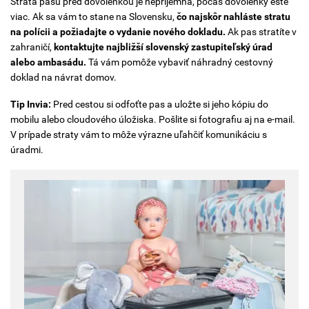
Strata pasu pred dovolenkou je nepríjemná, počas dovolenky ešte
viac. Ak sa vám to stane na Slovensku,
čo najskôr nahláste stratu
na polícii a požiadajte o vydanie nového dokladu.
Ak pas stratíte v
zahraničí,
kontaktujte najbližší slovenský zastupiteľský úrad
alebo ambasádu.
Tá vám pomôže vybaviť náhradný cestovný
doklad na návrat domov.
Tip Invia:
Pred cestou si odfoťte pas a uložte si jeho kópiu do
mobilu alebo cloudového úložiska. Pošlite si fotografiu aj na e-mail.
V prípade straty vám to môže výrazne uľahčiť komunikáciu s
úradmi.