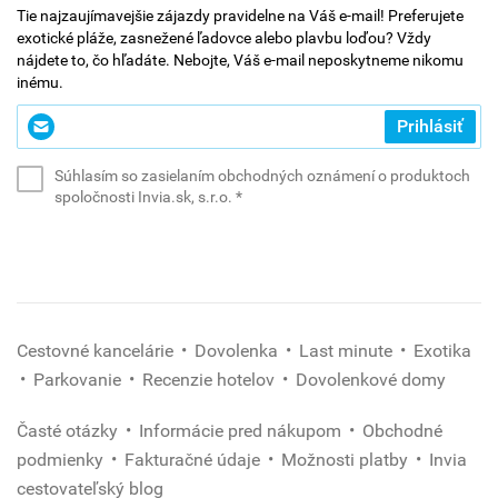
Tie najzaujímavejšie zájazdy pravidelne na Váš e-mail! Preferujete
exotické pláže, zasnežené ľadovce alebo plavbu loďou? Vždy
nájdete to, čo hľadáte. Nebojte, Váš e-mail neposkytneme nikomu
inému.
Zadajte
Prihlásiť
svoj
e-
Súhlasím so zasielaním obchodných oznámení o produktoch
mail
(povinné)
spoločnosti Invia.sk, s.r.o.
*
*
(povinné)
Cestovné kancelárie
Dovolenka
Last minute
Exotika
Parkovanie
Recenzie hotelov
Dovolenkové domy
Časté otázky
Informácie pred nákupom
Obchodné
podmienky
Fakturačné údaje
Možnosti platby
Invia
cestovateľský blog