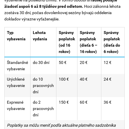
žiadosť aspoň 6 až 8 týždňov pred odletom.
Hoci zákonná lehota
zostáva 30 dní, počas dovolenkovej sezóny bývajú oddelenia
dokladov výrazne vyťaženejšie.
Typ
Lehota
Správny
Správny
Správny
vybavenia
vydania
poplatok
poplatok
poplatok
(od 16
(dieťa 6 –
(dieťa do
rokov)
16 rokov)
6 rokov)
Štandardné
do 30 dní
50 €
20 €
12 €
vybavenie
Urýchlené
do 10
100 €
40 €
24 €
vybavenie
pracovných
dní
Expresné
do 2
150 €
60 €
36 €
vybavenie
pracovných
dní
Poplatky sa môžu meniť podľa aktuálne platného sadzobníka