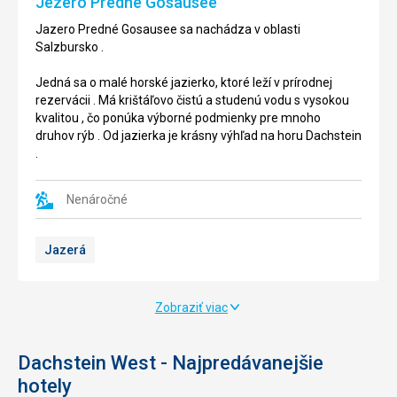
Jezero Predné Gosausee
v
v
Rakúsku
Rakúsku
Jazero Predné Gosausee sa nachádza v oblasti
.
.
Salzbursko .
Jedná
Jedná
Jedná sa o malé horské jazierko, ktoré leží v prírodnej
sa
sa
rezervácii . Má krištáľovo čistú a studenú vodu s vysokou
o
o
kvalitou , čo ponúka výborné podmienky pre mnoho
kostnicu
krásnu
druhov rýb . Od jazierka je krásny výhľad na horu Dachstein
,
malú
.
umiestnenú
obec
na
,
cintoríne
ležiacu
Nenáročné
,
v
ktorá
nadmorskej
Jazerá
existuje
výške
od
508
roku
m
1200.
nad
Zobraziť viac
Nachádza
morom
sa
.
tu
Oblasť
Dachstein West - Najpredávanejšie
okolo
dnešného
hotely
1200
Hallstattu