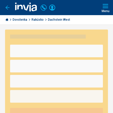
Volajte
Prihlásiť
Ísť
späť
+421
Menu
sa
2
Invia.sk
3221
Dovolenka
Rakúsko
Dachstein West
0491