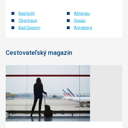
Bad Ischl
Abtenau
Obertraun
Gosau
Bad Goisern
Annaberg
Cestovateľský magazín