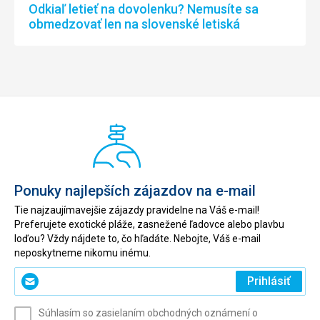
Odkiaľ letieť na dovolenku? Nemusíte sa
obmedzovať len na slovenské letiská
Ponuky najlepších zájazdov na e-mail
Tie najzaujímavejšie zájazdy pravidelne na Váš e-mail!
Preferujete exotické pláže, zasnežené ľadovce alebo plavbu
loďou? Vždy nájdete to, čo hľadáte. Nebojte, Váš e-mail
neposkytneme nikomu inému.
Zadajte
Prihlásiť
svoj
e-
Súhlasím so zasielaním obchodných oznámení o
mail