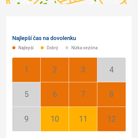
Najlepší čas na dovolenku
Najlepší
Dobrý
Nízka sezóna
Január:
Február:
Marec:
Apríl:
Najlepší
Najlepší
Najlepší
Nízka
sezóna
Máj:
Jún:
Júl:
August:
Nízka
Najlepší
Najlepší
Najlepší
sezóna
September:
Október:
November:
December:
Nízka
Dobrý
Dobrý
Najlepší
sezóna