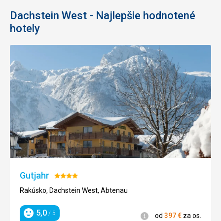
Dachstein West - Najlepšie hodnotené
hotely
Gutjahr
Hodnotenie:
4/5
Rakúsko, Dachstein West, Abtenau
5,0
/ 5
Informácie
od
397
€
za os.
Hodnotenie