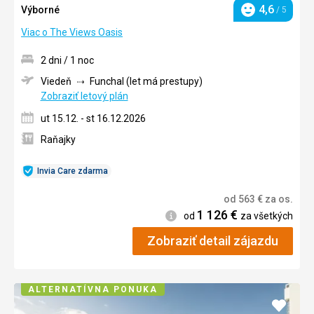
4,6
Výborné
/ 5
Hodnotenie
Viac o The Views Oasis
2 dni / 1 noc
Viedeň
Funchal (let má prestupy)
Zobraziť letový plán
ut 15.12. - st 16.12.2026
Raňajky
Invia Care zdarma
od
563
€
za os.
1 126
€
Informácie
od
za všetkých
Zobraziť detail zájazdu
ALTERNATÍVNA PONUKA
Pridať
do