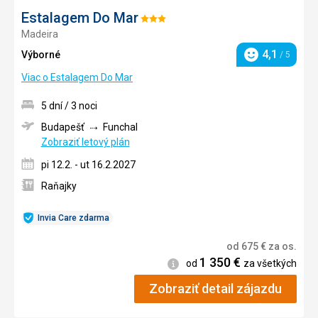
Estalagem Do Mar
Hodnotenie:
Madeira
3/5
4,1
Výborné
/ 5
Hodnotenie
Viac o Estalagem Do Mar
5 dní / 3 noci
Budapešť
Funchal
Zobraziť letový plán
pi 12.2. - ut 16.2.2027
Raňajky
Invia Care zdarma
od
675
€
za os.
1 350
€
Informácie
od
za všetkých
Zobraziť detail zájazdu