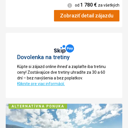
1 780
€
Informácie
od
za všetkých
Zobraziť detail zájazdu
Dovolenka na tretiny
Kúpte si zájazd online ihneď a zaplaťte iba tretinu
ceny! Zostávajúce dve tretiny uhradíte za 30 a 60
dní – bez navýšenia a bez poplatkov.
Kliknite pre viac informácií.
ALTERNATÍVNA PONUKA
Pridať
do
obľúb