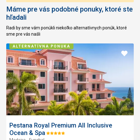
Máme pre vás podobné ponuky, ktoré ste
hľadali
Radi by sme vám ponúkli niekoľko alternatívnych ponúk, ktoré
sme pre vás našli
ALTERNATÍVNA PONUKA
Pridať
do
obľúb
Pestana Royal Premium All Inclusive
Ocean & Spa
Hodnotenie:
Madeira - Funchal