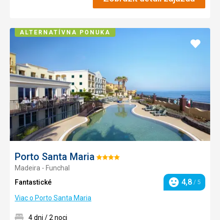
ALTERNATÍVNA PONUKA
Pridať
do
obľúb
Porto Santa Maria
Hodnotenie:
Madeira - Funchal
4/5
4,8
Fantastické
/ 5
Hodnotenie
Viac o Porto Santa Maria
4 dni / 2 noci