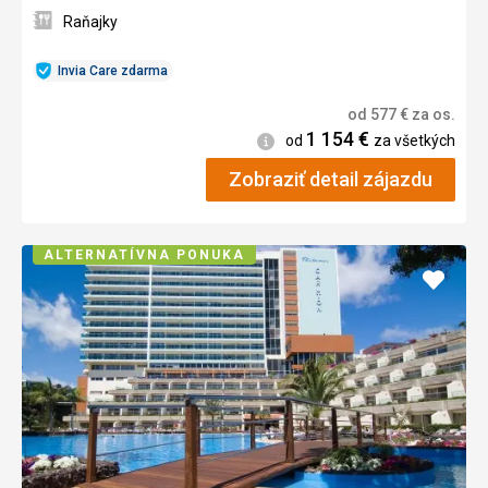
Raňajky
Invia Care zdarma
od
577
€
za os.
1 154
€
Informácie
od
za všetkých
Zobraziť detail zájazdu
ALTERNATÍVNA PONUKA
Pridať
do
obľúb