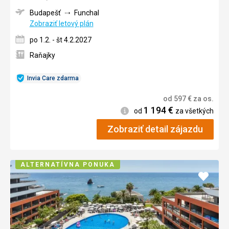
Budapešť
Funchal
Zobraziť letový plán
po 1.2. - št 4.2.2027
Raňajky
Invia Care zdarma
od
597
€
za os.
1 194
€
Informácie
od
za všetkých
Zobraziť detail zájazdu
ALTERNATÍVNA PONUKA
Pridať
do
obľúb