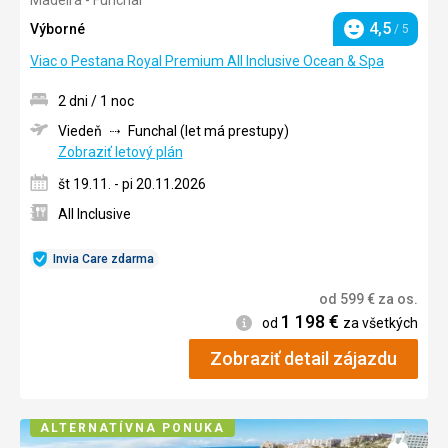
5/5
4,5
Výborné
/ 5
Hodnotenie
Viac o Pestana Royal Premium All Inclusive Ocean & Spa
2 dni / 1 noc
Viedeň
Funchal (let má prestupy)
Zobraziť letový plán
št 19.11. - pi 20.11.2026
All Inclusive
Invia Care zdarma
od
599
€
za os.
1 198
€
Informácie
od
za všetkých
Zobraziť detail zájazdu
ALTERNATÍVNA PONUKA
Pridať