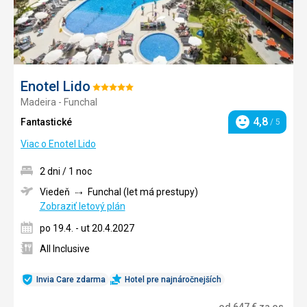
Enotel Lido
Hodnotenie:
Madeira - Funchal
5/5
4,8
Fantastické
/ 5
Hodnotenie
Viac o Enotel Lido
2 dni / 1 noc
Viedeň
Funchal (let má prestupy)
Zobraziť letový plán
po 19.4. - ut 20.4.2027
All Inclusive
Invia Care zdarma
Hotel pre najnáročnejších