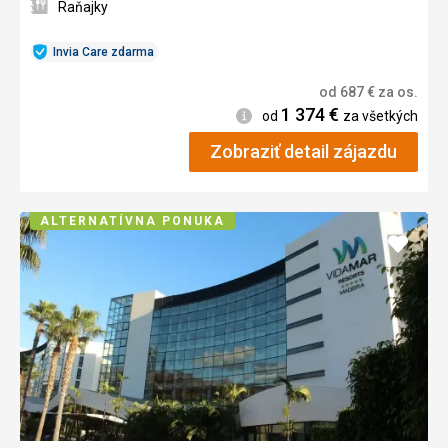
Raňajky
Invia Care zdarma
od
687
€
za os.
1 374
€
Informácie
od
za všetkých
Zobraziť detail zájazdu
ALTERNATÍVNA PONUKA
Pridať
do
obľúb