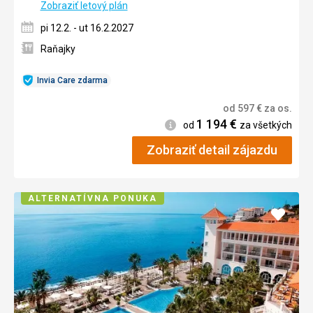
Zobraziť letový plán
pi 12.2. - ut 16.2.2027
Raňajky
Invia Care zdarma
od
597
€
za os.
1 194
€
Informácie
od
za všetkých
Zobraziť detail zájazdu
ALTERNATÍVNA PONUKA
Pridať
do
obľúb