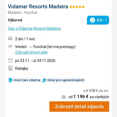
Vidamar Resorts Madeira
Hodnotenie:
Madeira - Funchal
5/5
4,6
Výborné
/ 5
Hodnotenie
Viac o Vidamar Resorts Madeira
2 dni / 1 noc
Viedeň
Funchal (let má prestupy)
Zobraziť letový plán
po 23.11. - ut 24.11.2026
Raňajky
Invia Care zdarma
Hotel pre najnáročnejších
od
598
€
za os.
1 196
€
Informácie
od
za všetkých
Zobraziť detail zájazdu