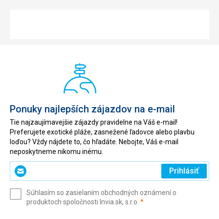
Ponuky najlepších zájazdov na e-mail
Tie najzaujímavejšie zájazdy pravidelne na Váš e-mail!
Preferujete exotické pláže, zasnežené ľadovce alebo plavbu
loďou? Vždy nájdete to, čo hľadáte. Nebojte, Váš e-mail
neposkytneme nikomu inému.
Zadajte
Prihlásiť
svoj
e-
Súhlasím so zasielaním obchodných oznámení o
mail
(povinné)
produktoch spoločnosti Invia.sk, s.r.o.
*
(povinné)
*