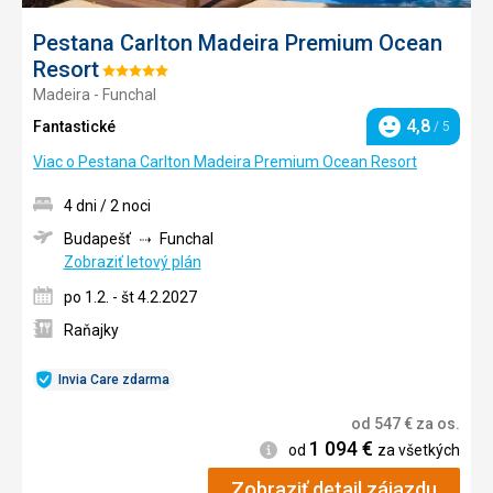
Pestana Carlton Madeira Premium Ocean
Resort
Hodnotenie:
Madeira - Funchal
5/5
4,8
Fantastické
/ 5
Hodnotenie
Viac o Pestana Carlton Madeira Premium Ocean Resort
4 dni / 2 noci
Budapešť
Funchal
Zobraziť letový plán
po 1.2. - št 4.2.2027
Raňajky
Invia Care zdarma
od
547
€
za os.
1 094
€
Informácie
od
za všetkých
Zobraziť detail zájazdu