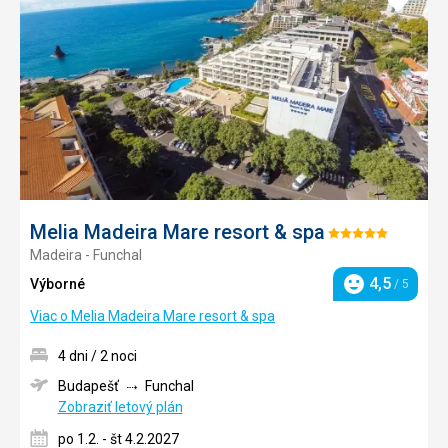
do
obľúb
Melia Madeira Mare resort & spa
Hodnotenie:
Madeira - Funchal
5/5
4,5
Výborné
/ 5
Hodnotenie
Viac o Melia Madeira Mare resort & spa
4 dni / 2 noci
Budapešť
Funchal
Zobraziť letový plán
po 1.2. - št 4.2.2027