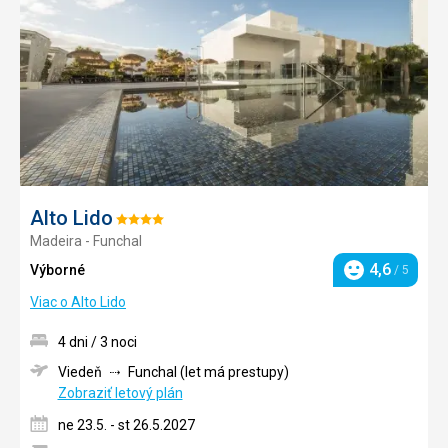
obľúb
Alto Lido
Hodnotenie:
Madeira - Funchal
4/5
4,6
Výborné
/ 5
Hodnotenie
Viac o Alto Lido
4 dni / 3 noci
Viedeň
Funchal (let má prestupy)
Zobraziť letový plán
ne 23.5. - st 26.5.2027