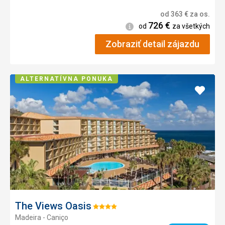
od
363
€
za os.
726
€
Informácie
od
za všetkých
Zobraziť detail zájazdu
ALTERNATÍVNA PONUKA
Pridať
do
obľúb
The Views Oasis
Hodnotenie:
Madeira - Caniço
4/5