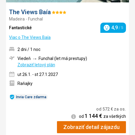
The Views Baía
Hodnotenie:
Madeira - Funchal
4/5
4,9
Fantastické
/ 5
Hodnotenie
Viac o The Views Baía
2 dni / 1 noc
Viedeň
Funchal (let má prestupy)
Zobraziť letový plán
ut 26.1. - st 27.1.2027
Raňajky
Invia Care zdarma
od
572
€
za os.
1 144
€
Informácie
od
za všetkých
Zobraziť detail zájazdu