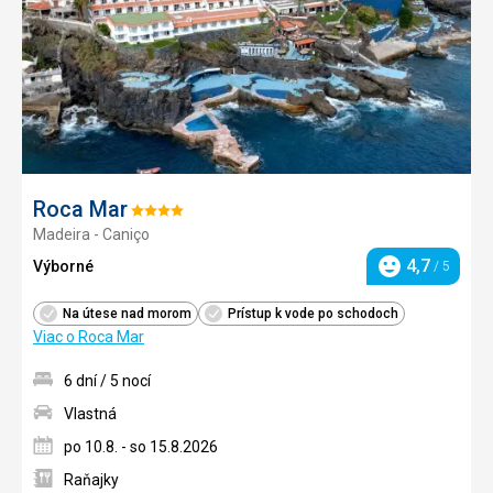
Roca Mar
Hodnotenie:
Madeira - Caniço
4/5
4,7
Výborné
/ 5
Hodnotenie
Na útese nad morom
Prístup k vode po schodoch
Viac o Roca Mar
6 dní / 5 nocí
Vlastná
po 10.8. - so 15.8.2026
Raňajky