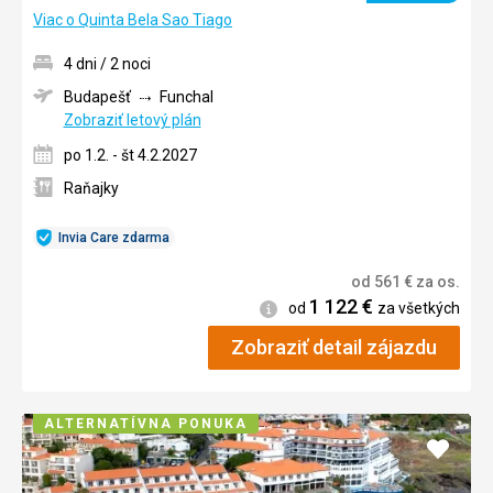
Viac o Quinta Bela Sao Tiago
4 dni / 2 noci
Budapešť
Funchal
Zobraziť letový plán
po 1.2. - št 4.2.2027
Raňajky
Invia Care zdarma
od
561
€
za os.
1 122
€
Informácie
od
za všetkých
Zobraziť detail zájazdu
ALTERNATÍVNA PONUKA
Pridať
do
obľúb