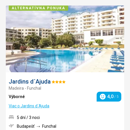
ALTERNATÍVNA PONUKA
Pridať
do
obľúb
Jardins d´Ajuda
Hodnotenie:
Madeira - Funchal
4/5
4,0
Výborné
/ 5
Hodnotenie
Viac o Jardins d´Ajuda
5 dní / 3 noci
Budapešť
Funchal