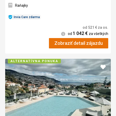
Raňajky
Invia Care zdarma
od
521
€
za os.
1 042
€
Informácie
od
za všetkých
Zobraziť detail zájazdu
ALTERNATÍVNA PONUKA
Pridať
do
obľúb