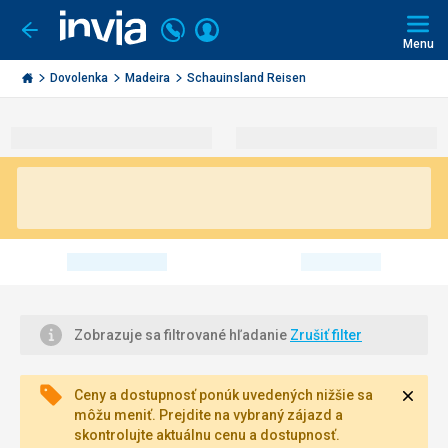
Volajte
Prihlásiť
Ísť
späť
+421
Menu
sa
2
Invia.sk
3221
Dovolenka
Madeira
Schauinsland Reisen
0491
Zobrazuje sa filtrované hľadanie
Zrušiť filter
Zavri
Ceny a dostupnosť ponúk uvedených nižšie sa
môžu meniť. Prejdite na vybraný zájazd a
skontrolujte aktuálnu cenu a dostupnosť.