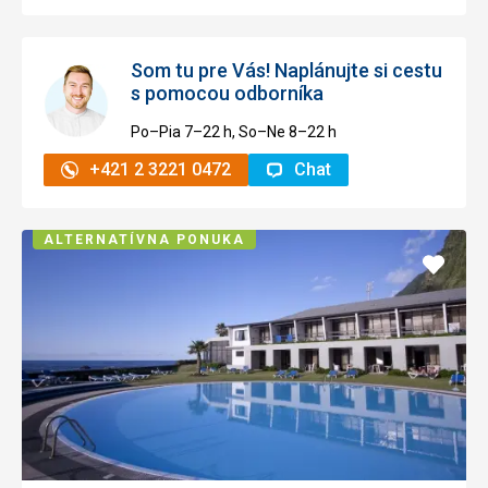
Som tu pre Vás! Naplánujte si cestu
s pomocou odborníka
Po–Pia 7–⁠⁠⁠⁠⁠⁠22 h, So–Ne 8–⁠⁠⁠⁠⁠⁠22 h
+421 2 3221 0472
Chat
ALTERNATÍVNA PONUKA
Pridať
do
obľúb