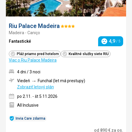
Riu Palace Madeira
Hodnotenie:
Madeira - Caniço
4/5
4,9
Fantastické
/ 5
Hodnotenie
Pláž priamo pred hotelom
Kvalitné služby siete RIU
Viac o Riu Palace Madeira
4 dni / 3 noci
Viedeň
Funchal (let má prestupy)
Zobraziť letový plán
po 2.11. - št 5.11.2026
All Inclusive
Invia Care zdarma
od
890
€
za os.