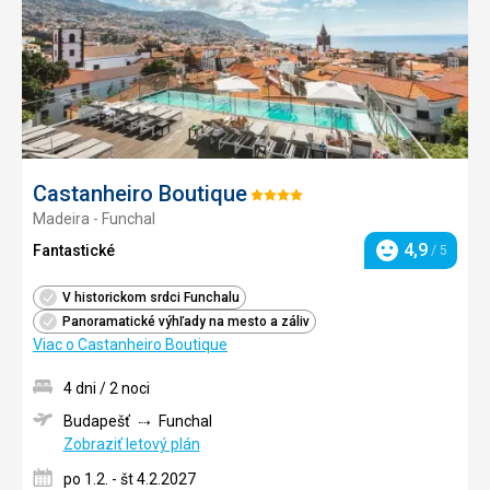
Castanheiro Boutique
Hodnotenie:
Madeira - Funchal
4/5
4,9
Fantastické
/ 5
Hodnotenie
V historickom srdci Funchalu
Panoramatické výhľady na mesto a záliv
Viac o Castanheiro Boutique
4 dni / 2 noci
Budapešť
Funchal
Zobraziť letový plán
po 1.2. - št 4.2.2027