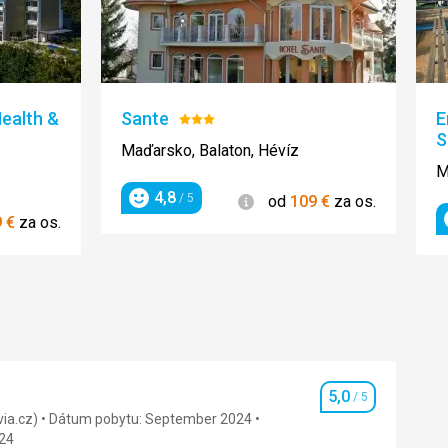
ealth &
Sante
E
Hodnotenie:
S
3/5
Maďarsko, Balaton, Hévíz
M
4,8
Informácie
/ 5
od
109
€
za os.
Hodnotenie
cie
9
€
za os.
5,0
/ 5
Hodnotenie
via.cz)
Dátum pobytu: September 2024
24