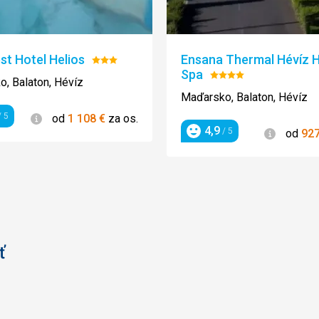
t Hotel Helios
Ensana Thermal Hévíz H
Hodnotenie:
Spa
3/5
Hodnotenie:
, Balaton, Hévíz
4/5
Maďarsko, Balaton, Hévíz
Informácie
 5
od
1 108
€
za os.
enie
4,9
Informác
/ 5
od
92
Hodnotenie
ť