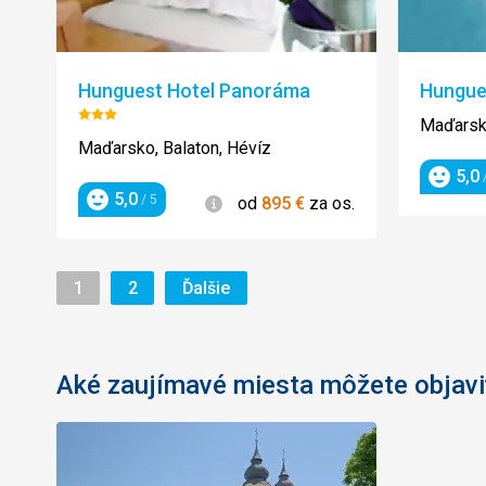
Hunguest Hotel Panoráma
Hungues
Hodnotenie:
Maďarsko
3/5
Maďarsko, Balaton, Hévíz
5,0
/
Hodnot
5,0
Informácie
/ 5
od
895
€
za os.
Hodnotenie
Stránka
Stránka
Stránka
1
2
Ďalšie
Aké zaujímavé miesta môžete objavi