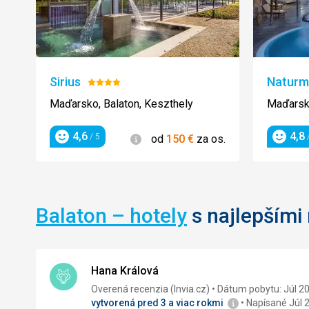
Sirius
Naturm
Hodnotenie:
4/5
Maďarsko, Balaton, Keszthely
Maďarsko
4,6
4,8
Informácie
/ 5
/
od
150
€
za os.
Hodnotenie
Hodnot
Balaton – hotely
s najlepšími
Hana Králová
Overená recenzia (Invia.cz)
Dátum pobytu: Júl 2
vytvorená pred 3 a viac rokmi
Napísané Júl 