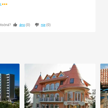
os
Hodnotenie:
3/5
5,0
/ 5
žitočná?
áno
(
0
)
nie
(
0
)
5,0
/ 5
5,0
/ 5
5,0
/ 5
5,0
/ 5