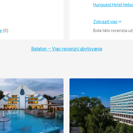
Hunguest Hotel Heli
Zobraziť viac
5,0
/ 5
Strava
ie
(
0
)
Bola táto recenzia u
5,0
/ 5
Ubytovanie
Balaton – Viac recenzií ubytovania
Okolie
Služby
Cena
omocou Google