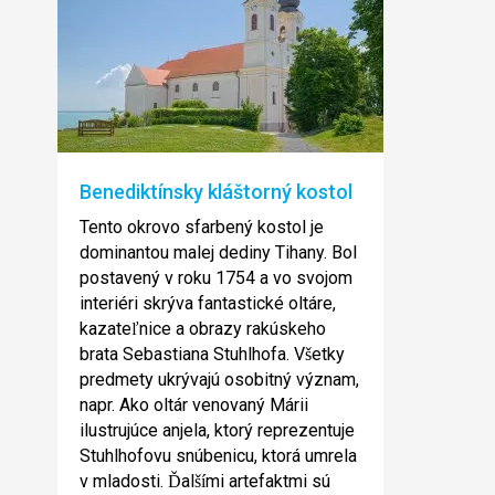
Benediktínsky kláštorný kostol
Tento okrovo sfarbený kostol je
dominantou malej dediny Tihany. Bol
postavený v roku 1754 a vo svojom
interiéri skrýva fantastické oltáre,
kazate
nice a obrazy rakúskeho
ľ
brata Sebastiana Stuhlhofa. V
etky
š
predmety ukrývajú osobitný význam,
napr. Ako oltár venovaný Márii
ilustrujúce anjela, ktorý reprezentuje
Stuhlhofovu snúbenicu, ktorá umrela
v mladosti.
al
mi artefaktmi sú
Ď
ší