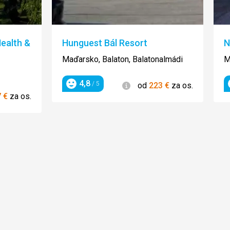
ealth &
Hunguest Bál Resort
N
Maďarsko, Balaton, Balatonalmádi
M
4,8
Informácie
/ 5
od
223
€
za os.
Hodnotenie
ie
7
€
za os.