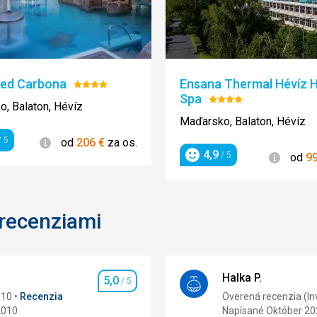
ed Carbona
Ensana Thermal Hévíz H
Hodnotenie:
Spa
4/5
Hodnotenie:
, Balaton, Hévíz
4/5
Maďarsko, Balaton, Hévíz
Informácie
 5
od
206
€
za os.
enie
4,9
Informá
/ 5
od
9
Hodnotenie
 recenziami
Halka P.
5,0
/ 5
Hodnotenie
010
Recenzia
Overená recenzia (In
2010
Napísané Október 20