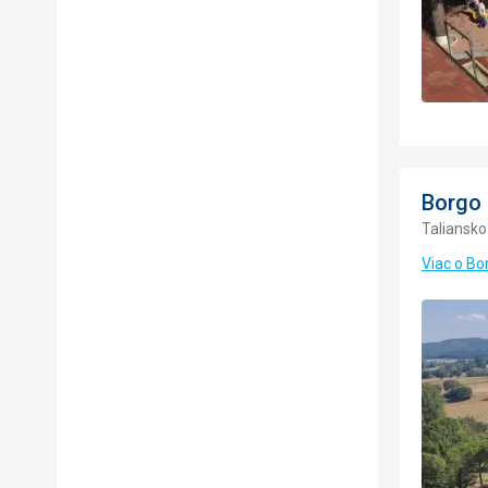
Borgo 
Taliansko
Viac o Bo