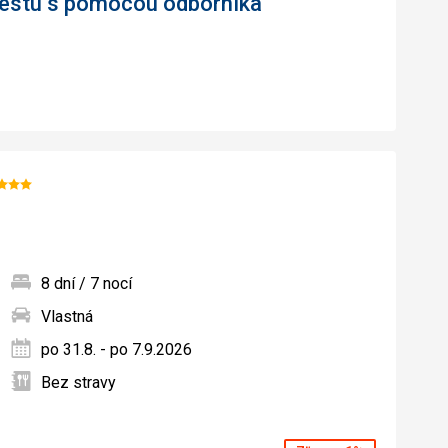
 cestu s pomocou odborníka
Hodnotenie:
3/5
8 dní / 7 nocí
Vlastná
ných
po 31.8. - po 7.9.2026
Bez stravy