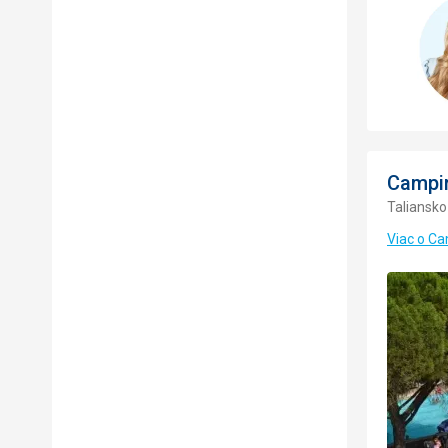
Campin
Taliansko
Viac o Ca