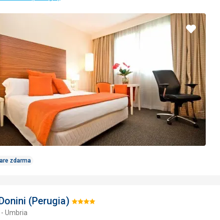
Pridať
do
obľúbe
Care zdarma
Donini (Perugia)
Hodnotenie:
 - Umbria
4/5