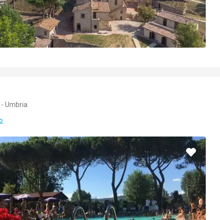
 - Umbria
o
Pridať
do
obľúbe