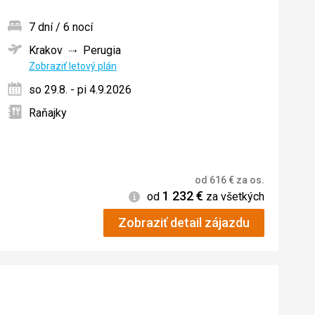
7 dní / 6 nocí
Krakov
Perugia
ných
Zobraziť letový plán
so 29.8. - pi 4.9.2026
Raňajky
od
616
€
za os.
1 232
€
Informácie
od
za všetkých
Zobraziť detail zájazdu