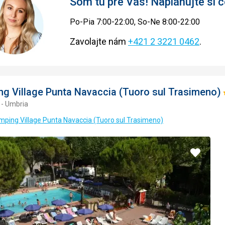
Som tu pre Vás! Naplánujte si
Po-Pia 7:00-22:00, So-Ne 8:00-22:00
Zavolajte nám
+421 2 3221 0462
.
g Village Punta Navaccia (Tuoro sul Trasimeno)
 - Umbria
mping Village Punta Navaccia (Tuoro sul Trasimeno)
Pridať
do
obľúbe