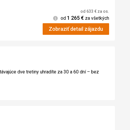
od
633
€
za os.
1 265
€
Informácie
od
za všetkých
Zobraziť detail zájazdu
távajúce dve tretiny uhradíte za 30 a 60 dní – bez