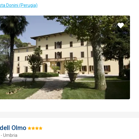
sta Donini (Perugia)
Pridať
do
obľúbe
 dell Olmo
Hodnotenie:
 - Umbria
4/5