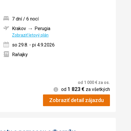
7 dní / 6 nocí
Krakov
Perugia
ných
Zobraziť letový plán
so 29.8. - pi 4.9.2026
Raňajky
od
1 000
€
za os.
1 823
€
Informácie
od
za všetkých
Zobraziť detail zájazdu