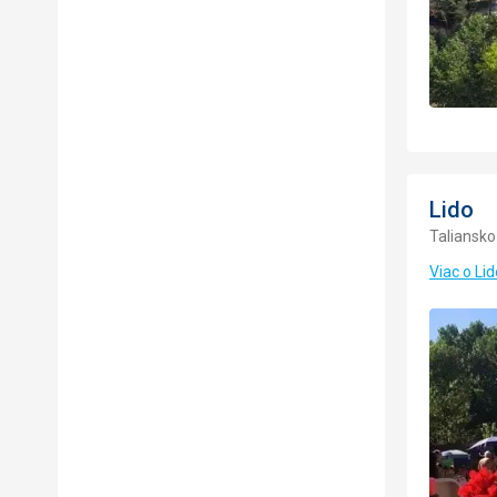
Lido
Taliansko
Viac o Lid