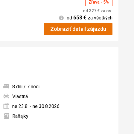
Zľava - 5%
od
327
€
za os.
653
€
Informácie
od
za všetkých
Zobraziť detail zájazdu
8 dní / 7 nocí
Vlastná
ných
ne 23.8. - ne 30.8.2026
Raňajky