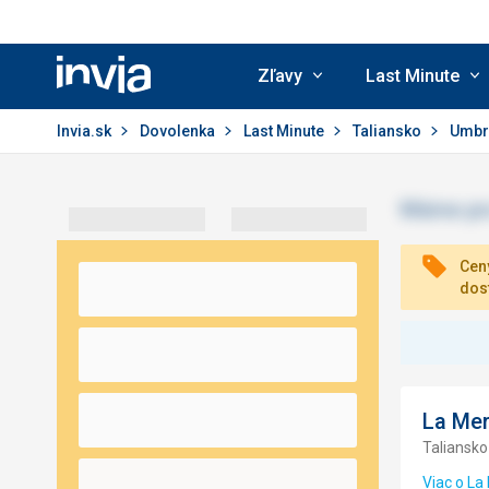
Zľavy
Last Minute
Invia.sk
Invia.sk
Dovolenka
Last Minute
Taliansko
Umbr
Ceny
dos
La Mer
Taliansko
Viac o La