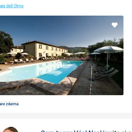
lais dell Olmo
Pridať
do
obľúbe
Care zdarma