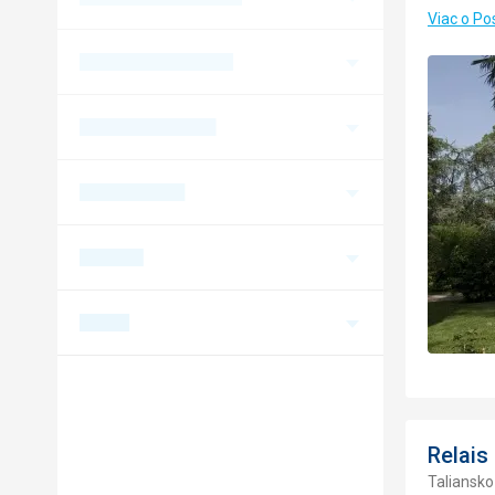
Viac o Po
Relais
Taliansko