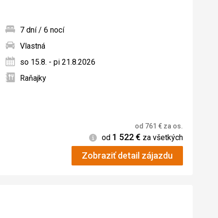
7 dní / 6 nocí
Vlastná
ných
so 15.8. - pi 21.8.2026
Raňajky
od
761
€
za os.
1 522
€
Informácie
od
za všetkých
Zobraziť detail zájazdu