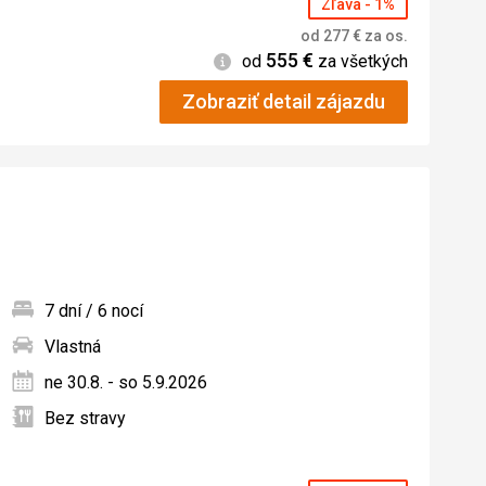
Zľava - 1%
od
277
€
za os.
555
€
Informácie
od
za všetkých
Zobraziť detail zájazdu
7 dní / 6 nocí
Vlastná
ných
ne 30.8. - so 5.9.2026
Bez stravy