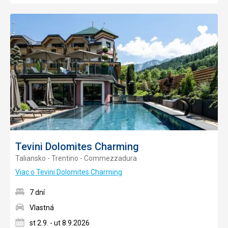
Pridať
do
obľúb
Tevini Dolomites Charming
Taliansko - Trentino - Commezzadura
Viac o Tevini Dolomites Charming
7 dní
Vlastná
st 2.9. - ut 8.9.2026