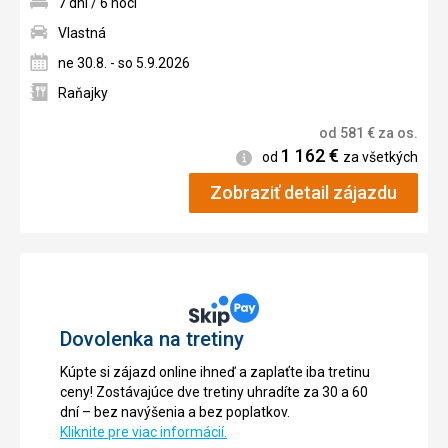
7 dní / 6 nocí
Vlastná
ne 30.8. - so 5.9.2026
Raňajky
od
581
€
za os.
1 162
€
Informácie
od
za všetkých
Zobraziť detail zájazdu
Dovolenka na tretiny
Kúpte si zájazd online ihneď a zaplaťte iba tretinu
ceny! Zostávajúce dve tretiny uhradíte za 30 a 60
dní – bez navýšenia a bez poplatkov.
Kliknite pre viac informácií.