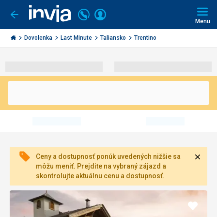
Volajte
Prihlásiť
Ísť
späť
+421
Menu
sa
2
Invia.sk
3221
Dovolenka
Last Minute
Taliansko
Trentino
0491
Zavri
Ceny a dostupnosť ponúk uvedených nižšie sa
môžu meniť. Prejdite na vybraný zájazd a
skontrolujte aktuálnu cenu a dostupnosť.
Pridať
do