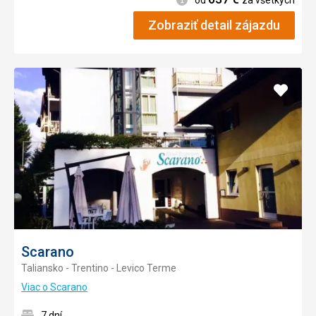
Zobraziť detail zájazdu
Pridať
do
obľúb
Scarano
Taliansko - Trentino - Levico Terme
Viac o Scarano
7 dní