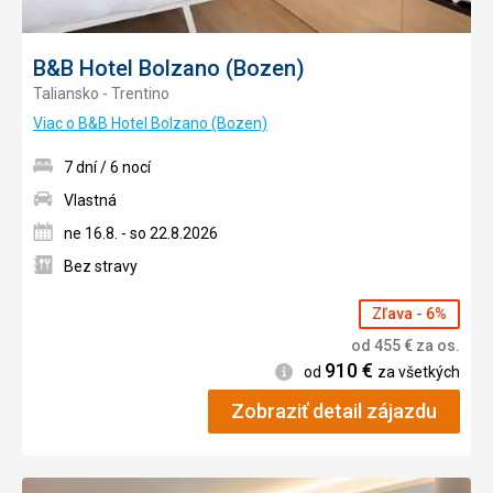
B&B Hotel Bolzano (Bozen)
Taliansko - Trentino
Viac o B&B Hotel Bolzano (Bozen)
7 dní / 6 nocí
Vlastná
ne 16.8. - so 22.8.2026
Bez stravy
Zľava - 6%
od
455
€
za os.
910
€
Informácie
od
za všetkých
Zobraziť detail zájazdu