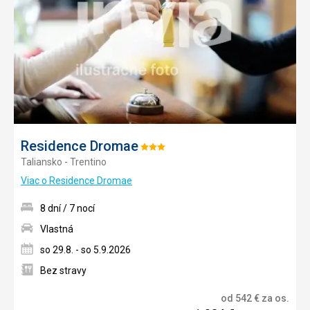
Residence Dromae
Hodnotenie:
Taliansko - Trentino
3/5
Viac o Residence Dromae
8 dní / 7 nocí
Vlastná
so 29.8. - so 5.9.2026
Bez stravy
od
542
€
za os.