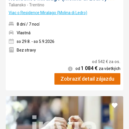
Taliansko - Trentino
2/5
Viac o Residence Miralago (Molina di Ledro)
8 dní / 7 nocí
Vlastná
so 29.8. - so 5.9.2026
Bez stravy
od
542
€
za os.
1 084
€
Informácie
od
za všetkých
Zobraziť detail zájazdu
Pridať
do
obľúb