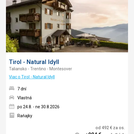
obľúb
Tirol - Natural Idyll
Taliansko - Trentino - Montesover
Viac o Tirol - Natural Idyll
7 dní
Vlastná
po 24.8. - ne 30.8.2026
Raňajky
od
492
€
za os.