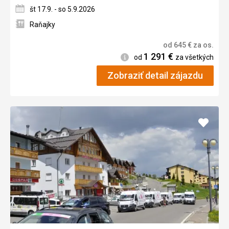
št 17.9. - so 5.9.2026
Raňajky
od
645
€
za os.
1 291
€
Informácie
od
za všetkých
Zobraziť detail zájazdu
Pridať
do
obľúb