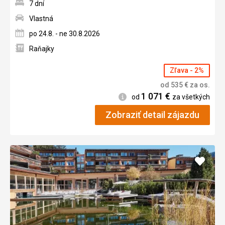
7 dní
Vlastná
po 24.8. - ne 30.8.2026
Raňajky
Zľava - 2%
od
535
€
za os.
1 071
€
Informácie
od
za všetkých
Zobraziť detail zájazdu
Pridať
do
obľúb