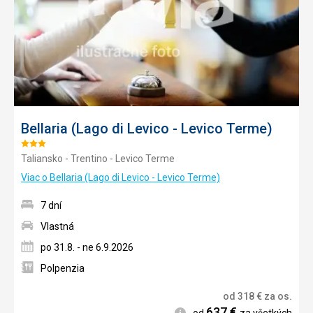
Bellaria (Lago di Levico - Levico Terme)
Hodnotenie:
Taliansko - Trentino - Levico Terme
3/5
Viac o Bellaria (Lago di Levico - Levico Terme)
7 dní
Vlastná
po 31.8. - ne 6.9.2026
Polpenzia
od
318
€
za os.
637
€
Informácie
od
za všetkých