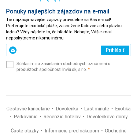
Ponuky najlepších zájazdov na e-mail
Tie najzaujímavejšie zájazdy pravidelne na Váš e-mail!
Preferujete exotické pláže, zasnežené ľadovce alebo plavbu
loďou? Vždy nájdete to, čo hľadáte. Nebojte, Váš e-mail
neposkytneme nikomu inému.
Zadajte
Prihlásiť
svoj
e-
Súhlasím so zasielaním obchodných oznámení o
mail
(povinné)
produktoch spoločnosti Invia.sk, s.r.o.
*
(povinné)
*
Cestovné kancelárie
Dovolenka
Last minute
Exotika
Parkovanie
Recenzie hotelov
Dovolenkové domy
Časté otázky
Informácie pred nákupom
Obchodné