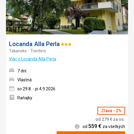
Locanda Alla Perla
Hodnotenie:
Taliansko - Trentino
3/5
Viac o Locanda Alla Perla
7 dní
Vlastná
so 29.8. - pi 4.9.2026
Raňajky
Zľava - 2%
od
279
€
za os.
559
€
Informácie
od
za všetkých