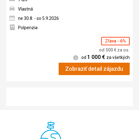
Vlastná
ne 30.8. - so 5.9.2026
Polpenzia
Zľava - 6%
od
500
€
za os.
1 000
€
Informácie
od
za všetkých
Zobraziť detail zájazdu