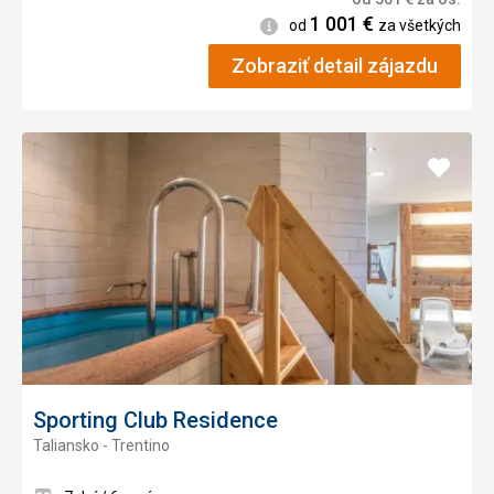
1 001
€
Informácie
od
za všetkých
Zobraziť detail zájazdu
Pridať
do
obľúb
Sporting Club Residence
Taliansko - Trentino