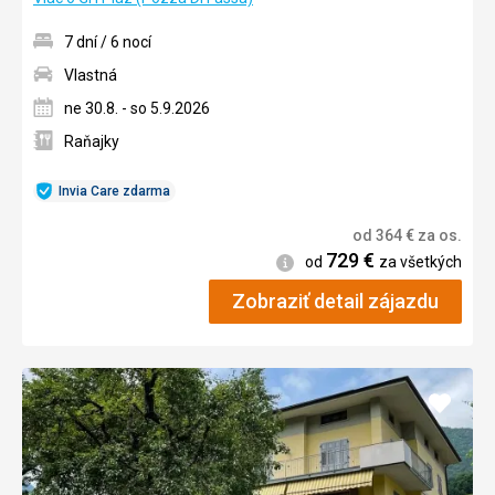
7 dní / 6 nocí
Vlastná
ne 30.8. - so 5.9.2026
Raňajky
Invia Care zdarma
od
364
€
za os.
729
€
Informácie
od
za všetkých
Zobraziť detail zájazdu
Pridať
do
obľúb