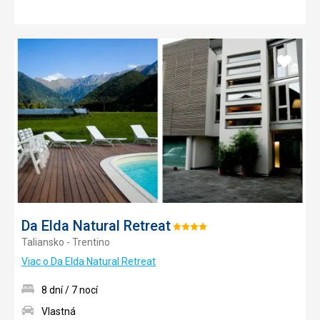
Pridať
do
obľúb
Da Elda Natural Retreat
Hodnotenie:
Taliansko - Trentino
4/5
Viac o Da Elda Natural Retreat
8 dní / 7 nocí
Vlastná