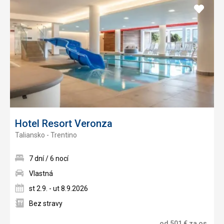
Pridať
do
obľúb
Hotel Resort Veronza
Taliansko - Trentino
7 dní / 6 nocí
Vlastná
st 2.9. - ut 8.9.2026
Bez stravy
od
501
€
za os.