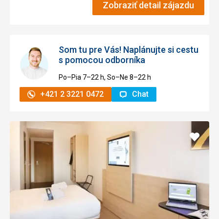
Zobraziť detail zájazdu
Som tu pre Vás! Naplánujte si cestu
s pomocou odborníka
Po–Pia 7–⁠⁠⁠⁠⁠⁠22 h, So–Ne 8–⁠⁠⁠⁠⁠⁠22 h
+421 2 3221 0472
Chat
Pridať
do
obľúb