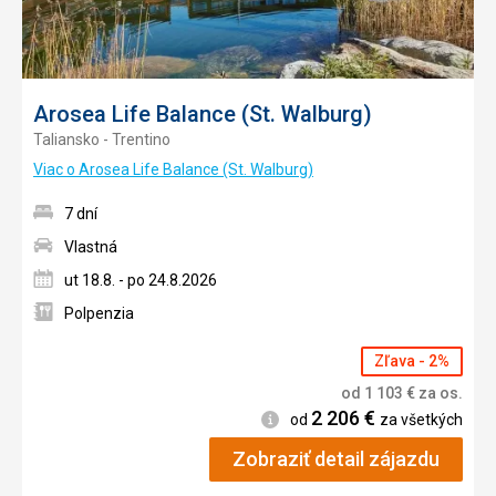
Arosea Life Balance (St. Walburg)
Taliansko - Trentino
Viac o Arosea Life Balance (St. Walburg)
7 dní
Vlastná
ut 18.8. - po 24.8.2026
Polpenzia
Zľava - 2%
od
1 103
€
za os.
2 206
€
Informácie
od
za všetkých
Zobraziť detail zájazdu