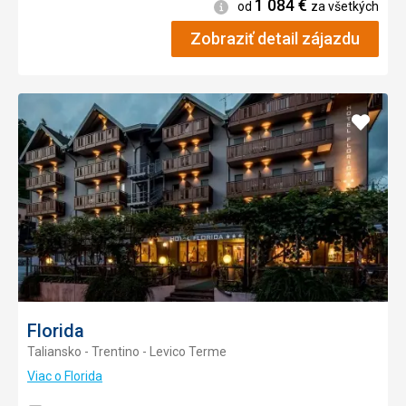
1 084
€
Informácie
od
za všetkých
Zobraziť detail zájazdu
Pridať
do
obľúb
Florida
Taliansko - Trentino - Levico Terme
Viac o Florida