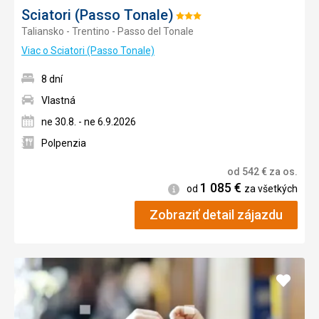
Sciatori (Passo Tonale)
Hodnotenie:
Taliansko - Trentino - Passo del Tonale
3/5
Viac o Sciatori (Passo Tonale)
8 dní
Vlastná
ne 30.8. - ne 6.9.2026
Polpenzia
od
542
€
za os.
1 085
€
Informácie
od
za všetkých
Zobraziť detail zájazdu
Pridať
do
obľúb