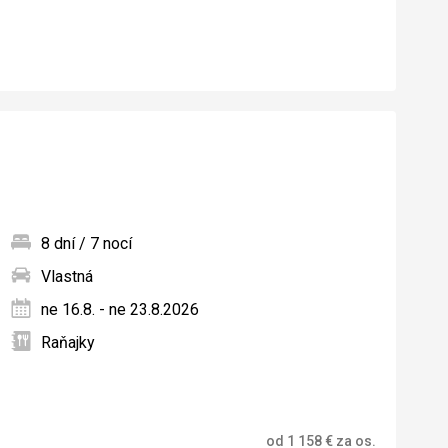
8 dní / 7 nocí
Vlastná
ných
ne 16.8. - ne 23.8.2026
Raňajky
od
1 158
€
za os.