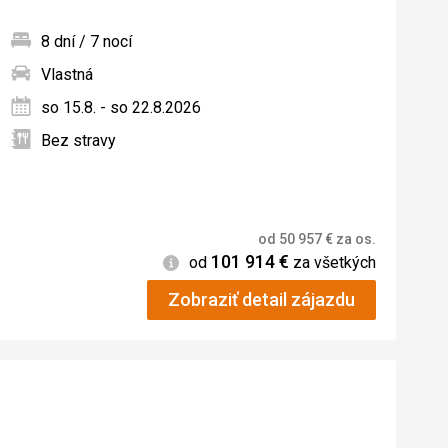
8 dní / 7 nocí
Vlastná
ných
so 15.8. - so 22.8.2026
Bez stravy
od
50 957
€
za os.
101 914
€
Informácie
od
za všetkých
Zobraziť detail zájazdu