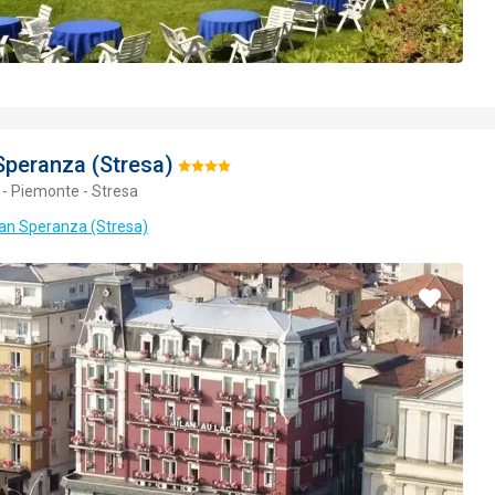
Speranza (Stresa)
Hodnotenie:
 - Piemonte - Stresa
4/5
lan Speranza (Stresa)
Pridať
do
obľúbe