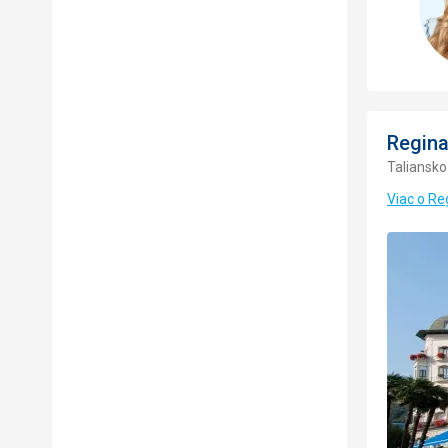
Regina
Taliansko
Viac o Re