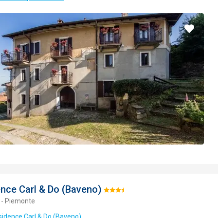
Pridať
do
obľúbe
nce Carl & Do (Baveno)
Hodnotenie:
 - Piemonte
3.5/5
sidence Carl & Do (Baveno)