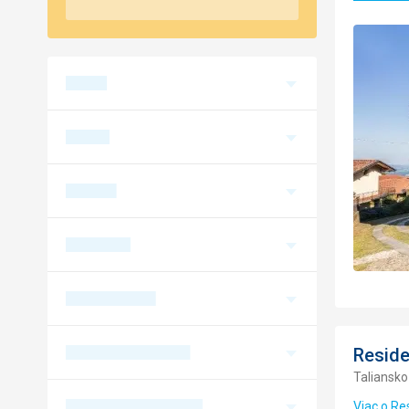
Reside
Taliansko
Viac o Re