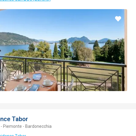
Pridať
do
obľúbe
ence Tabor
 - Piemonte - Bardonecchia