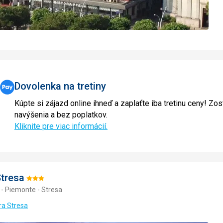
Dovolenka na tretiny
Kúpte si zájazd online ihneď a zaplaťte iba tretinu ceny! Zos
navýšenia a bez poplatkov.
Kliknite pre viac informácií.
Stresa
Hodnotenie:
 - Piemonte - Stresa
3/5
ora Stresa