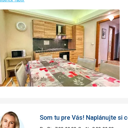
sidence Tabor
Pridať
do
obľúbe
Som tu pre Vás! Naplánujte si