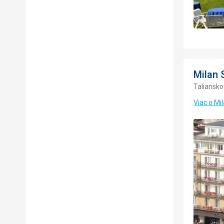
Milan 
Taliansko
Viac o Mi