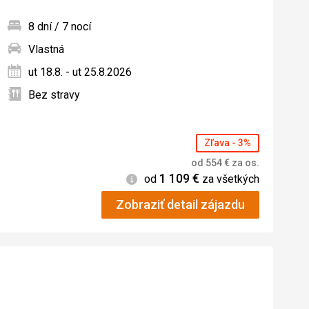
8 dní / 7 nocí
Vlastná
ných
ut 18.8. - ut 25.8.2026
Bez stravy
Zľava - 3%
od
554
€
za os.
1 109
€
Informácie
od
za všetkých
Zobraziť detail zájazdu