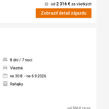
2 316
€
Informácie
od
za všetkých
Zobraziť detail zájazdu
8 dní / 7 nocí
Vlastná
ných
ne 30.8. - ne 6.9.2026
Raňajky
od
566
€
za os.