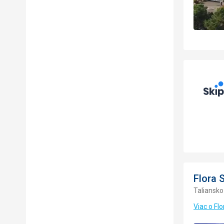
Flora 
Taliansko
Viac o Fl