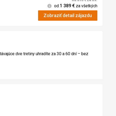
1 389
€
Informácie
od
za všetkých
Zobraziť detail zájazdu
távajúce dve tretiny uhradíte za 30 a 60 dní – bez