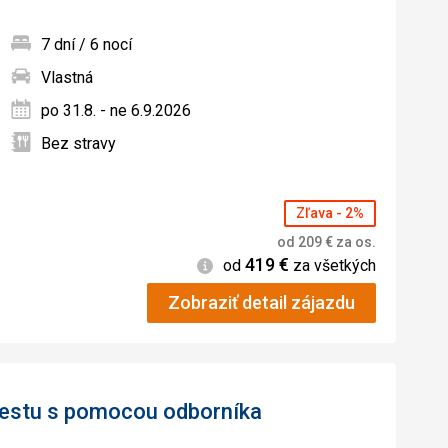
7 dní / 6 nocí
Vlastná
ných
po 31.8. - ne 6.9.2026
Bez stravy
Zľava - 2%
od
209
€
za os.
419
€
Informácie
od
za všetkých
Zobraziť detail zájazdu
 cestu s pomocou odborníka