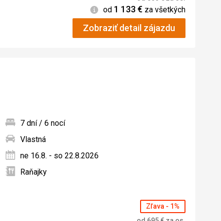
1 133
€
Informácie
od
za všetkých
Zobraziť detail zájazdu
7 dní / 6 nocí
Vlastná
ných
ne 16.8. - so 22.8.2026
Raňajky
Zľava - 1%
od
695
€
za os.