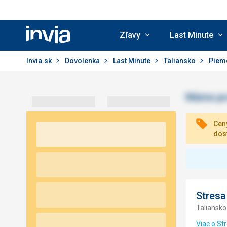
Zľavy
Last Minute
Invia.sk
Invia.sk
Dovolenka
Last Minute
Taliansko
Piem
Ceny
dos
Stresa
Taliansko
Viac o St