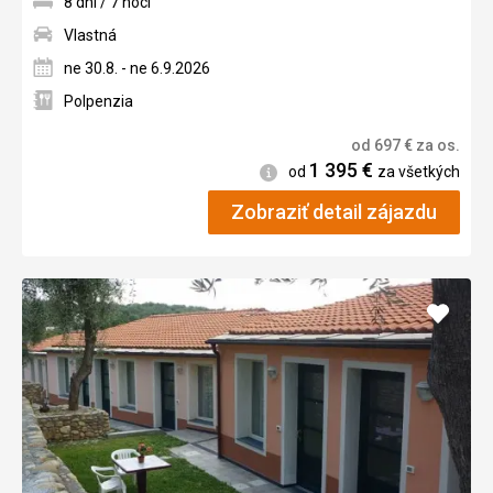
8 dní / 7 nocí
Vlastná
ne 30.8. - ne 6.9.2026
Polpenzia
od
697
€
za os.
1 395
€
Informácie
od
za všetkých
Zobraziť detail zájazdu
Pridať
do
obľúb