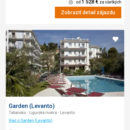
1 528
€
Informácie
od
za všetkých
Zobraziť detail zájazdu
Pridať
do
obľúb
Garden (Levanto)
Taliansko - Ligurská riviéra - Levanto
Viac o Garden (Levanto)