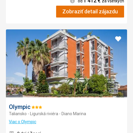
1 412
€
Informácie
od
za všetkých
Zobraziť detail zájazdu
Pridať
do
obľúb
Olympic
Hodnotenie:
Taliansko - Ligurská riviéra - Diano Marina
3/5
Viac o Olympic