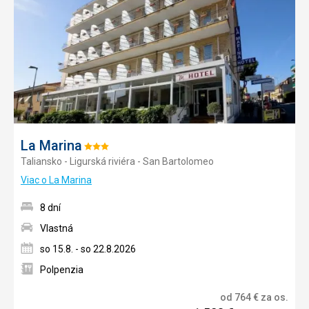
obľúb
La Marina
Hodnotenie:
Taliansko - Ligurská riviéra - San Bartolomeo
3/5
Viac o La Marina
8 dní
Vlastná
so 15.8. - so 22.8.2026
Polpenzia
od
764
€
za os.