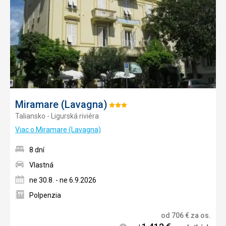
obľúb
Miramare (Lavagna)
Hodnotenie:
Taliansko - Ligurská riviéra
3/5
Viac o Miramare (Lavagna)
8 dní
Vlastná
ne 30.8. - ne 6.9.2026
Polpenzia
od
706
€
za os.