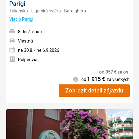
Parigi
Taliansko - Ligurská riviéra - Bordighera
Viac o Parigi
8 dní / 7 nocí
Vlastná
ne 30.8. - ne 6.9.2026
Polpenzia
od
957
€
za os.
1 915
€
Informácie
od
za všetkých
Zobraziť detail zájazdu
Pridať
do
obľúb