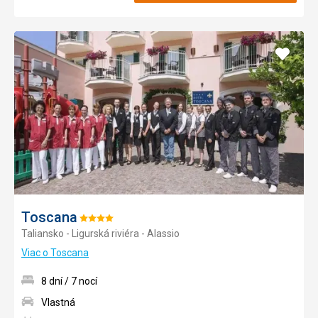
Pridať
do
obľúb
Toscana
Hodnotenie:
Taliansko - Ligurská riviéra - Alassio
4/5
Viac o Toscana
8 dní / 7 nocí
Vlastná