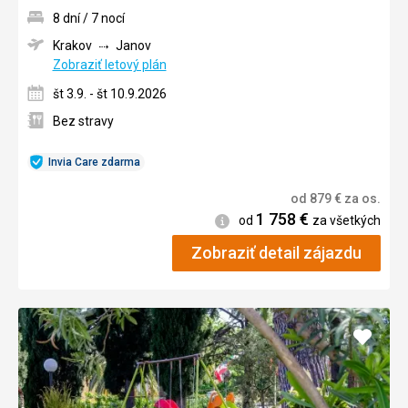
8 dní / 7 nocí
Krakov
Janov
Zobraziť letový plán
št 3.9. - št 10.9.2026
Bez stravy
Invia Care zdarma
od
879
€
za os.
1 758
€
Informácie
od
za všetkých
Zobraziť detail zájazdu
Pridať
do
obľúb