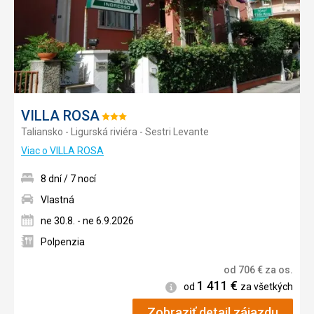
VILLA ROSA
Hodnotenie:
Taliansko - Ligurská riviéra - Sestri Levante
3/5
Viac o VILLA ROSA
8 dní / 7 nocí
Vlastná
ne 30.8. - ne 6.9.2026
Polpenzia
od
706
€
za os.
1 411
€
Informácie
od
za všetkých
Zobraziť detail zájazdu