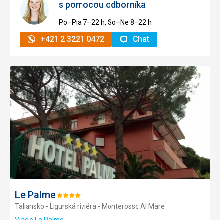
s pomocou odborníka
Po–Pia 7–⁠⁠⁠⁠⁠⁠22 h, So–Ne 8–⁠⁠⁠⁠⁠⁠22 h
+421 2 3221 0472
Chat
Pridať
do
obľúb
Le Palme
Hodnotenie:
Taliansko - Ligurská riviéra - Monterosso Al Mare
4/5
Viac o Le Palme