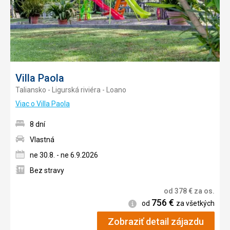
Villa Paola
Taliansko - Ligurská riviéra - Loano
Viac o Villa Paola
8 dní
Vlastná
ne 30.8. - ne 6.9.2026
Bez stravy
od
378
€
za os.
756
€
Informácie
od
za všetkých
Zobraziť detail zájazdu