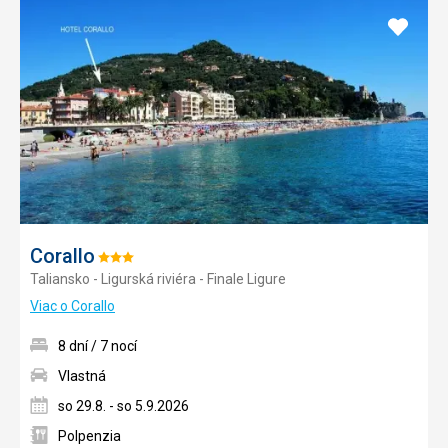
Pridať
do
obľúb
Corallo
Hodnotenie:
Taliansko - Ligurská riviéra - Finale Ligure
3/5
Viac o Corallo
8 dní / 7 nocí
Vlastná
so 29.8. - so 5.9.2026
Polpenzia