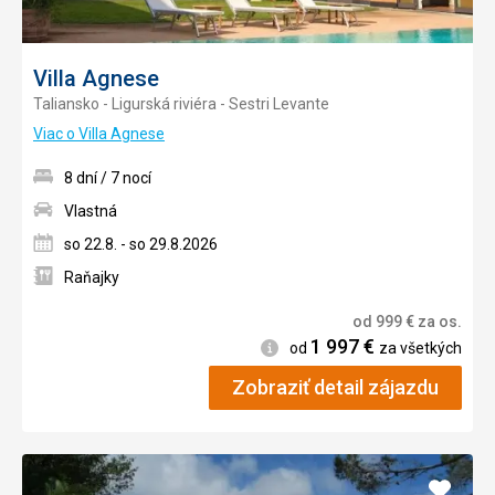
Villa Agnese
Taliansko - Ligurská riviéra - Sestri Levante
Viac o Villa Agnese
8 dní / 7 nocí
Vlastná
so 22.8. - so 29.8.2026
Raňajky
od
999
€
za os.
1 997
€
Informácie
od
za všetkých
Zobraziť detail zájazdu
Pridať