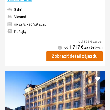
8 dní
Vlastná
so 29.8. - so 5.9.2026
Raňajky
od
859
€
za os.
1 717
€
Informácie
od
za všetkých
Zobraziť detail zájazdu
Pridať
do
obľúb