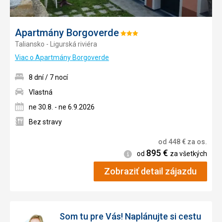
Apartmány Borgoverde
Hodnotenie:
Taliansko - Ligurská riviéra
3/5
Viac o Apartmány Borgoverde
8 dní / 7 nocí
Vlastná
ne 30.8. - ne 6.9.2026
Bez stravy
od
448
€
za os.
895
€
Informácie
od
za všetkých
Zobraziť detail zájazdu
Som tu pre Vás! Naplánujte si cestu