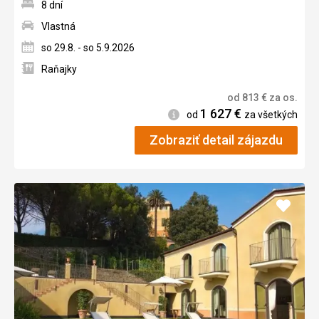
8 dní
Vlastná
so 29.8. - so 5.9.2026
Raňajky
od
813
€
za os.
1 627
€
Informácie
od
za všetkých
Zobraziť detail zájazdu
Pridať
do
obľúb