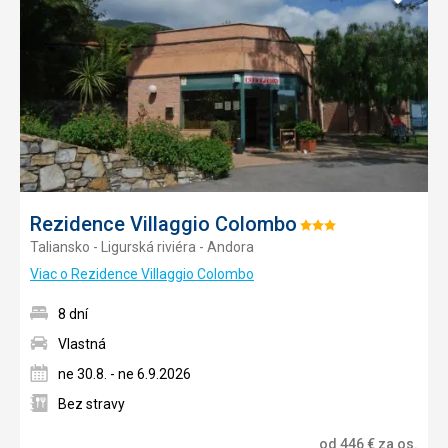
do
obľúb
Rezidence Villaggio Colombo
Hodnotenie:
Taliansko - Ligurská riviéra - Andora
3/5
Viac o Rezidence Villaggio Colombo
8 dní
Vlastná
ne 30.8. - ne 6.9.2026
Bez stravy
od
446
€
za os.