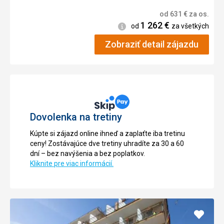
od
631
€
za os.
1 262
€
Informácie
od
za všetkých
Zobraziť detail zájazdu
Dovolenka na tretiny
Kúpte si zájazd online ihneď a zaplaťte iba tretinu
ceny! Zostávajúce dve tretiny uhradíte za 30 a 60
dní – bez navýšenia a bez poplatkov.
Kliknite pre viac informácií.
Pridať
do