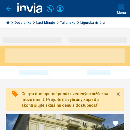
Volajte
Prihlásiť
Ísť
späť
+421
Menu
sa
2
Invia.sk
3221
Dovolenka
Last Minute
Taliansko
Ligurská riviéra
0491
Zavri
Ceny a dostupnosť ponúk uvedených nižšie sa
môžu meniť. Prejdite na vybraný zájazd a
skontrolujte aktuálnu cenu a dostupnosť.
Pridať
do