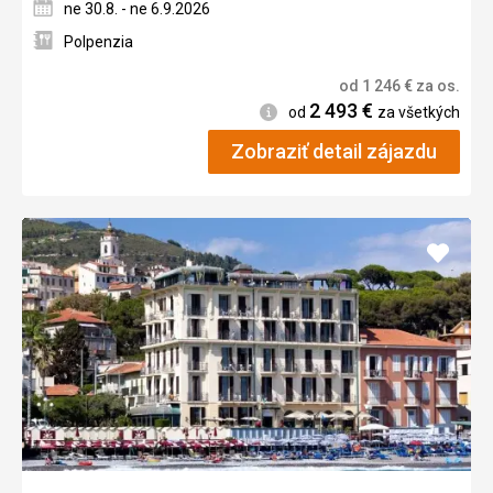
ne 30.8. - ne 6.9.2026
Polpenzia
od
1 246
€
za os.
2 493
€
Informácie
od
za všetkých
Zobraziť detail zájazdu
Pridať
do
obľúb