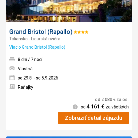
Grand Bristol (Rapallo)
Hodnotenie:
Taliansko - Ligurská riviéra
4/5
Viac o Grand Bristol (Rapallo)
8 dní / 7 nocí
Vlastná
so 29.8. - so 5.9.2026
Raňajky
od
2 080
€
za os.
4 161
€
Informácie
od
za všetkých
Zobraziť detail zájazdu