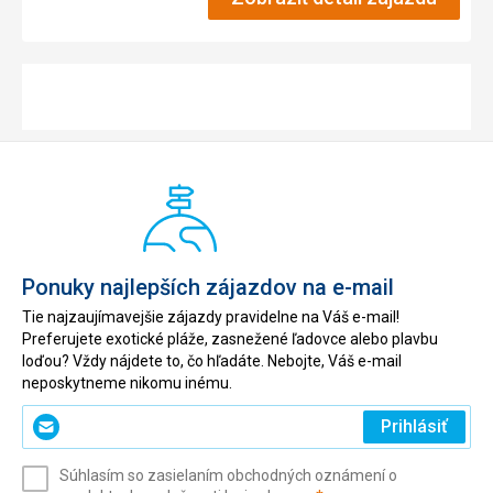
Ponuky najlepších zájazdov na e-mail
Tie najzaujímavejšie zájazdy pravidelne na Váš e-mail!
Preferujete exotické pláže, zasnežené ľadovce alebo plavbu
loďou? Vždy nájdete to, čo hľadáte. Nebojte, Váš e-mail
neposkytneme nikomu inému.
Zadajte
Prihlásiť
svoj
e-
Súhlasím so zasielaním obchodných oznámení o
mail