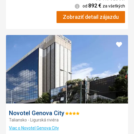
892
€
Informácie
od
za všetkých
Zobraziť detail zájazdu
Pridať
do
obľúb
Novotel Genova City
Hodnotenie:
Taliansko - Ligurská riviéra
4/5
Viac o Novotel Genova City