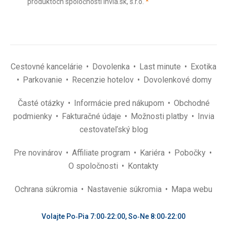
(povinné)
produktoch spoločnosti Invia.sk, s.r.o.
*
(povinné)
*
Cestovné kancelárie
Dovolenka
Last minute
Exotika
Parkovanie
Recenzie hotelov
Dovolenkové domy
Časté otázky
Informácie pred nákupom
Obchodné
podmienky
Fakturačné údaje
Možnosti platby
Invia
cestovateľský blog
Pre novinárov
Affiliate program
Kariéra
Pobočky
O spoločnosti
Kontakty
Ochrana súkromia
Nastavenie súkromia
Mapa webu
Volajte Po‑Pia 7:00‑22:00, So‑Ne 8:00‑22:00