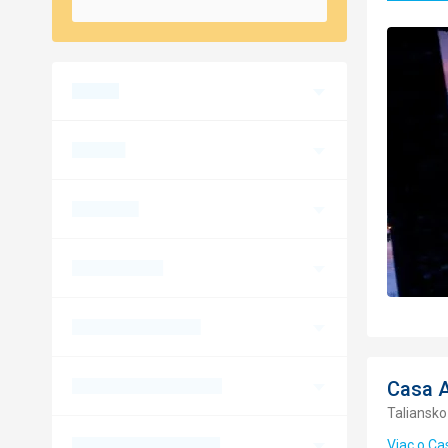
Casa A
Taliansko 
Viac o Ca