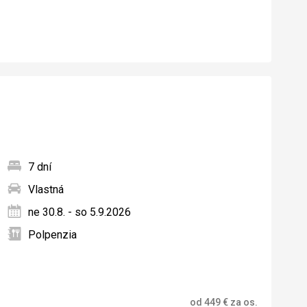
7 dní
Vlastná
ných
ne 30.8. - so 5.9.2026
Polpenzia
od
449
€
za os.