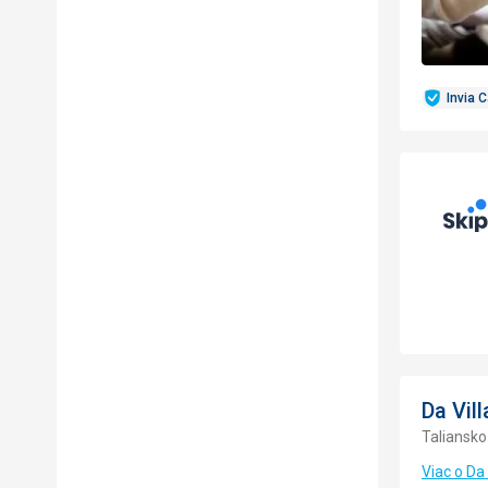
Invia 
Da Vil
Taliansko
Viac o Da