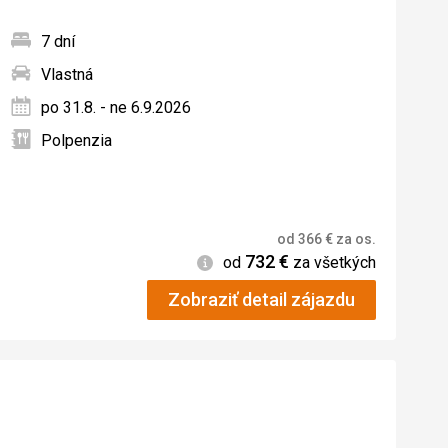
7 dní
Vlastná
ných
po 31.8. - ne 6.9.2026
Polpenzia
od
366
€
za os.
732
€
Informácie
od
za všetkých
Zobraziť detail zájazdu