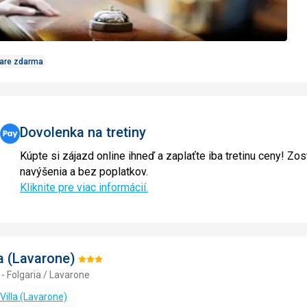
Care zdarma
Dovolenka na tretiny
Kúpte si zájazd online ihneď a zaplaťte iba tretinu ceny! Zos
navýšenia a bez poplatkov.
Kliknite pre viac informácií.
la (Lavarone)
Hodnotenie:
 - Folgaria / Lavarone
3/5
 Villa (Lavarone)