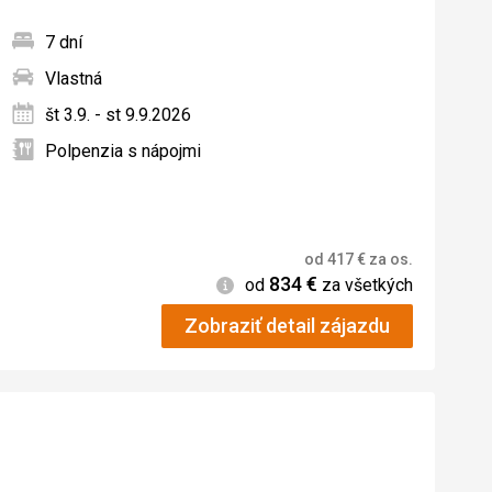
7 dní
Vlastná
ných
št 3.9. - st 9.9.2026
Polpenzia s nápojmi
od
417
€
za os.
834
€
Informácie
od
za všetkých
Zobraziť detail zájazdu