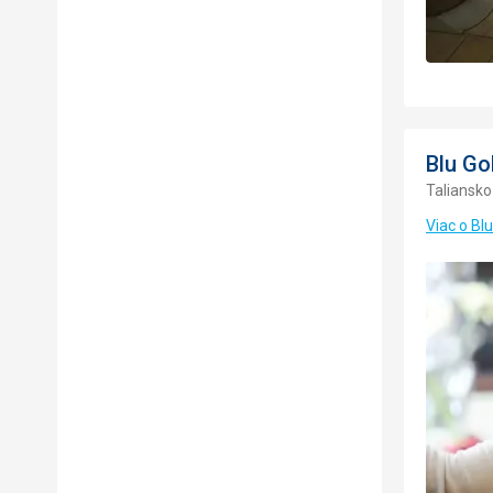
Blu Go
Taliansko 
Viac o Blu