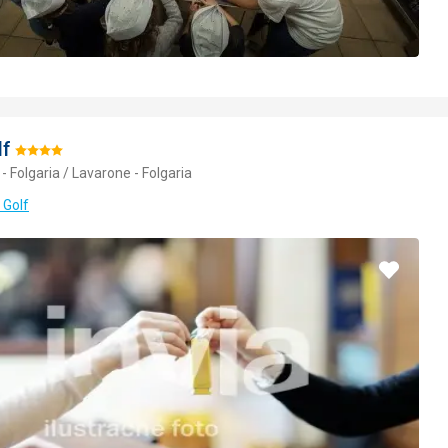
lf
Hodnotenie:
- Folgaria / Lavarone - Folgaria
4/5
 Golf
Pridať
do
obľúbe