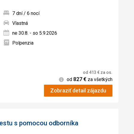
7 dní / 6 nocí
Vlastná
ných
ne 30.8. - so 5.9.2026
Polpenzia
od
413
€
za os.
827
€
Informácie
od
za všetkých
Zobraziť detail zájazdu
 cestu s pomocou odborníka