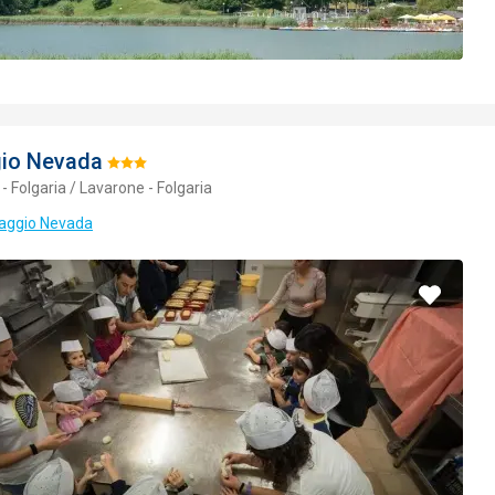
gio Nevada
Hodnotenie:
- Folgaria / Lavarone - Folgaria
3/5
llaggio Nevada
Pridať
do
obľúbe