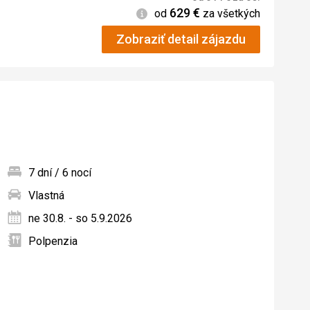
629
€
Informácie
od
za všetkých
Zobraziť detail zájazdu
7 dní / 6 nocí
Vlastná
ných
ne 30.8. - so 5.9.2026
Polpenzia