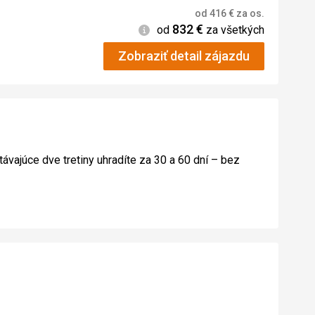
od
416
€
za os.
832
€
Informácie
od
za všetkých
Zobraziť detail zájazdu
távajúce dve tretiny uhradíte za 30 a 60 dní – bez