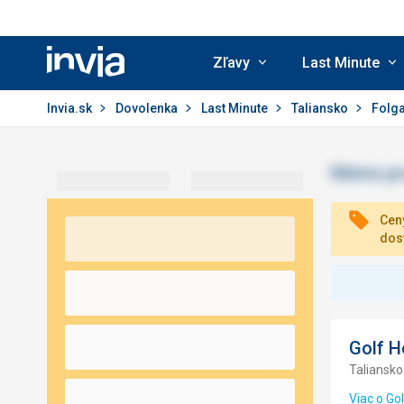
Zľavy
Last Minute
Invia.sk
Invia.sk
Dovolenka
Last Minute
Taliansko
Folga
Ceny
dos
Golf H
Taliansko 
Viac o Gol