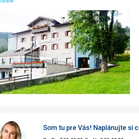
rtinella
Pridať
do
obľúbe
Som tu pre Vás! Naplánujte si