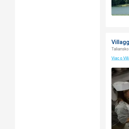
Villag
Taliansko 
Viac o Vi