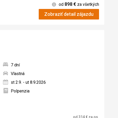
898
€
Informácie
od
za všetkých
Zobraziť detail zájazdu
7 dní
Vlastná
ných
st 2.9. - ut 8.9.2026
Polpenzia
od
314
€
za os.