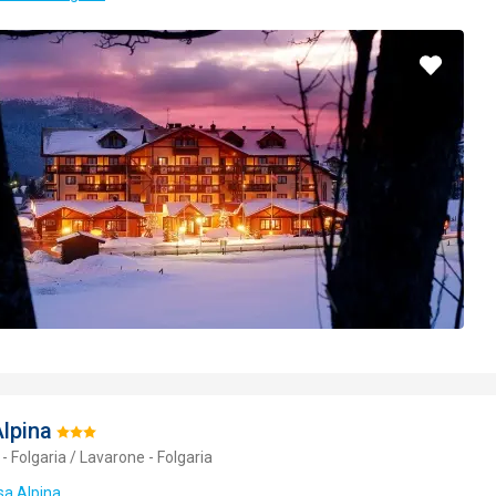
Pridať
do
obľúbe
lpina
Hodnotenie:
- Folgaria / Lavarone - Folgaria
3/5
sa Alpina