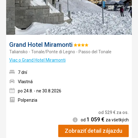
Grand Hotel Miramonti
Hodnotenie:
Taliansko - Tonale/Ponte di Legno - Passo del Tonale
4/5
Viac o Grand Hotel Miramonti
7 dní
Vlastná
po 24.8. - ne 30.8.2026
Polpenzia
od
529
€
za os.
1 059
€
Informácie
od
za všetkých
Zobraziť detail zájazdu