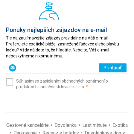
Ponuky najlepších zájazdov na e-mail
Tie najzaujímavejšie zájazdy pravidelne na Váš e-mail!
Preferujete exotické pláže, zasnežené ľadovce alebo plavbu
loďou? Vždy nájdete to, čo hľadáte. Nebojte, Váš e-mail
neposkytneme nikomu inému.
Zadajte
Prihlásiť
svoj
e-
Súhlasím so zasielaním obchodných oznámení o
mail
(povinné)
produktoch spoločnosti Invia.sk, s.r.o.
*
(povinné)
*
Cestovné kancelárie
Dovolenka
Last minute
Exotika
Parkovanie
Recenzie hotelov
Dovolenkové domy