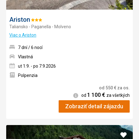
Ariston
Hodnotenie:
Taliansko - Paganella - Molveno
3/5
Viac o Ariston
7 dní / 6 nocí
Vlastná
ut 1.9. - po 7.9.2026
Polpenzia
od
550
€
za os.
1 100
€
Informácie
od
za všetkých
Zobraziť detail zájazdu
Pridať
do