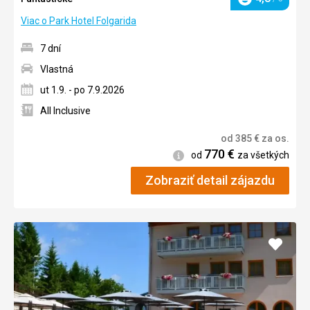
Hodnotenie
Viac o Park Hotel Folgarida
7 dní
Vlastná
ut 1.9. - po 7.9.2026
All Inclusive
od
385
€
za os.
770
€
Informácie
od
za všetkých
Zobraziť detail zájazdu
Pridať
do
obľúb