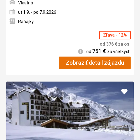
Vlastná
ut 1.9. - po 7.9.2026
Raňajky
Zľava - 12%
od
376
€
za os.
751
€
Informácie
od
za všetkých
Zobraziť detail zájazdu
Pridať
do
obľúb