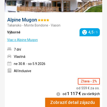
Alpine Mugon
Hodnotenie:
Taliansko - Monte Bondone - Vason
4/5
4,5
Výborné
/ 5
Hodnotenie
Viac o Alpine Mugon
7 dní
Vlastná
ne 30.8. - so 5.9.2026
All Inclusive
Zľava - 2%
od
559
€
za os.
1 117
€
Informácie
od
za všetkých
Zobraziť detail zájazdu