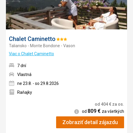
Chalet Caminetto
Hodnotenie:
Taliansko - Monte Bondone - Vason
3/5
Viac o Chalet Caminetto
7 dní
Vlastná
ne 23.8. - so 29.8.2026
Raňajky
od
404
€
za os.
809
€
Informácie
od
za všetkých
Zobraziť detail zájazdu