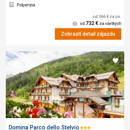
Polpenzia
od
366
€
za os.
732
€
Informácie
od
za všetkých
Zobraziť detail zájazdu
Pridať
do
obľúb
Domina Parco dello Stelvio
Hodnotenie: