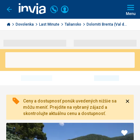
Volajte
Prihlásiť
Ísť
späť
+421
Menu
sa
2
Invia.sk
3221
Dovolenka
Last Minute
Taliansko
Dolomiti Brenta (Val d...
0491
Zavri
Ceny a dostupnosť ponúk uvedených nižšie sa
môžu meniť. Prejdite na vybraný zájazd a
skontrolujte aktuálnu cenu a dostupnosť.
Pridať
do