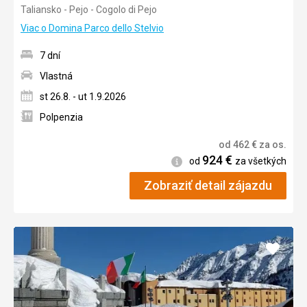
Taliansko - Pejo - Cogolo di Pejo
3/5
Viac o Domina Parco dello Stelvio
7 dní
Vlastná
st 26.8. - ut 1.9.2026
Polpenzia
od
462
€
za os.
924
€
Informácie
od
za všetkých
Zobraziť detail zájazdu
Pridať
do
obľúb