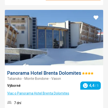
Pridať
do
obľúb
Panorama Hotel Brenta Dolomites
Hodnotenie:
Taliansko - Monte Bondone - Vason
4/5
4,4
Výborné
/ 5
Hodnotenie
Viac o Panorama Hotel Brenta Dolomites
7 dní