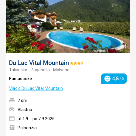
obľúb
Du Lac Vital Mountain
Hodnotenie:
Taliansko - Paganella - Molveno
3.5/5
4,8
Fantastické
/ 5
Hodnotenie
Viac o Du Lac Vital Mountain
7 dní
Vlastná
ut 1.9. - po 7.9.2026
Polpenzia