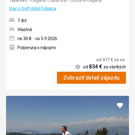
Taliansko - Folgaria / Lavarone - Costa di Folgaria
4/5
Viac o Golf Hotel Folgaria
7 dní
Vlastná
ne 30.8. - so 5.9.2026
Polpenzia s nápojmi
od
417
€
za os.
834
€
Informácie
od
za všetkých
Zobraziť detail zájazdu
Pridať
do
obľúb