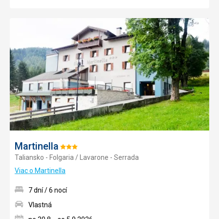
Pridať
do
obľúb
Martinella
Hodnotenie:
Taliansko - Folgaria / Lavarone - Serrada
3/5
Viac o Martinella
7 dní / 6 nocí
Vlastná