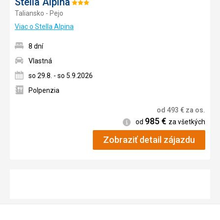
Stella Alpina
Hodnotenie:
Taliansko - Pejo
3/5
Viac o Stella Alpina
8 dní
Vlastná
so 29.8. - so 5.9.2026
Polpenzia
od
493
€
za os.
985
€
Informácie
od
za všetkých
Zobraziť detail zájazdu