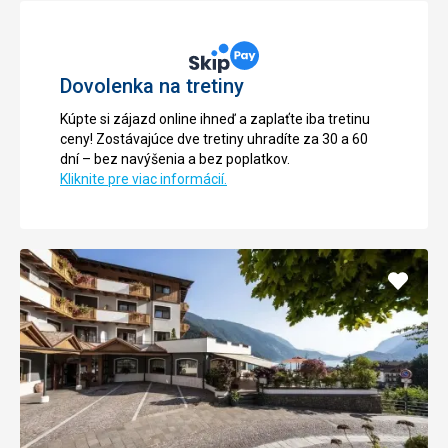
Dovolenka na tretiny
Kúpte si zájazd online ihneď a zaplaťte iba tretinu
ceny! Zostávajúce dve tretiny uhradíte za 30 a 60
dní – bez navýšenia a bez poplatkov.
Kliknite pre viac informácií.
Pridať
do
obľúb