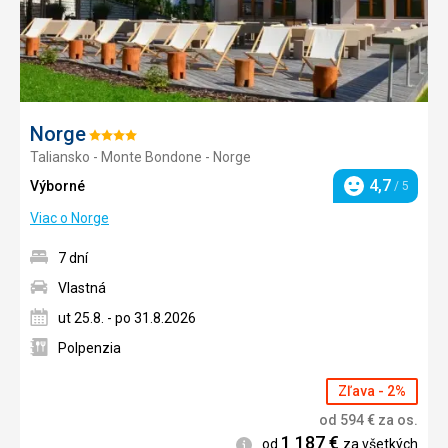
Norge
Hodnotenie:
Taliansko - Monte Bondone - Norge
4/5
4,7
Výborné
/ 5
Hodnotenie
Viac o Norge
7 dní
Vlastná
ut 25.8. - po 31.8.2026
Polpenzia
Zľava - 2%
od
594
€
za os.
1 187
€
Informácie
od
za všetkých