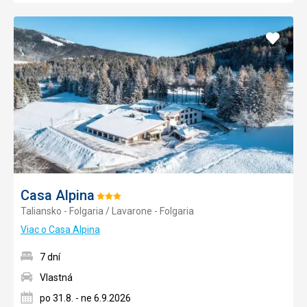
Pridať
do
obľúb
Casa Alpina
Hodnotenie:
Taliansko - Folgaria / Lavarone - Folgaria
3/5
Viac o Casa Alpina
7 dní
Vlastná
po 31.8. - ne 6.9.2026