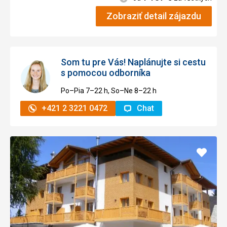
Zobraziť detail zájazdu
Som tu pre Vás! Naplánujte si cestu
s pomocou odborníka
Po–Pia 7–⁠⁠⁠⁠⁠⁠22 h, So–Ne 8–⁠⁠⁠⁠⁠⁠22 h
+421 2 3221 0472
Chat
Pridať
do
obľúb