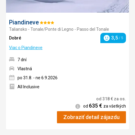
Piandineve
Hodnotenie:
Taliansko - Tonale/Ponte di Legno - Passo del Tonale
4/5
3,5
Dobré
/ 5
Hodnotenie
Viac o Piandineve
7 dní
Vlastná
po 31.8. - ne 6.9.2026
All Inclusive
od
318
€
za os.
635
€
Informácie
od
za všetkých
Zobraziť detail zájazdu