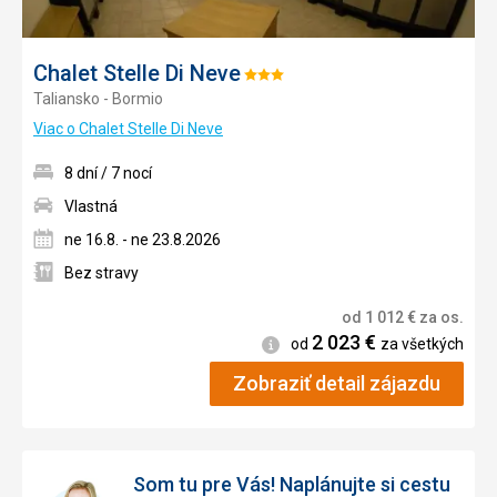
Chalet Stelle Di Neve
Hodnotenie:
Taliansko - Bormio
3/5
Viac o Chalet Stelle Di Neve
8 dní / 7 nocí
Vlastná
ne 16.8. - ne 23.8.2026
Bez stravy
od
1 012
€
za os.
2 023
€
Informácie
od
za všetkých
Zobraziť detail zájazdu
Som tu pre Vás! Naplánujte si cestu