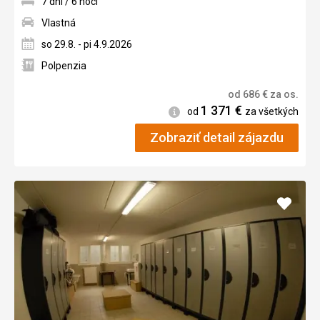
7 dní / 6 nocí
Vlastná
so 29.8. - pi 4.9.2026
Polpenzia
od
686
€
za os.
1 371
€
Informácie
od
za všetkých
Zobraziť detail zájazdu
Pridať
do
obľúb