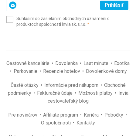
Zadajte
Prihlásiť
svoj
e-
Súhlasím so zasielaním obchodných oznámení o
mail
(povinné)
produktoch spoločnosti Invia.sk, s.r.o.
*
(povinné)
*
Cestovné kancelárie
Dovolenka
Last minute
Exotika
Parkovanie
Recenzie hotelov
Dovolenkové domy
Časté otázky
Informácie pred nákupom
Obchodné
podmienky
Fakturačné údaje
Možnosti platby
Invia
cestovateľský blog
Pre novinárov
Affiliate program
Kariéra
Pobočky
O spoločnosti
Kontakty