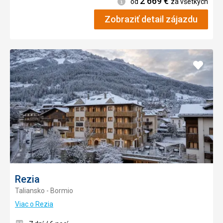
2 669
€
Informácie
od
za všetkých
Zobraziť detail zájazdu
Pridať
do
obľúb
Rezia
Taliansko - Bormio
Viac o Rezia