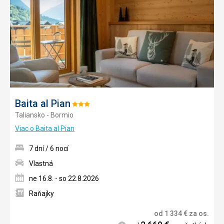
obľúb
Baita al Pian
Hodnotenie:
Taliansko - Bormio
3/5
Viac o Baita al Pian
7 dní / 6 nocí
Vlastná
ne 16.8. - so 22.8.2026
Raňajky
od
1 334
€
za os.