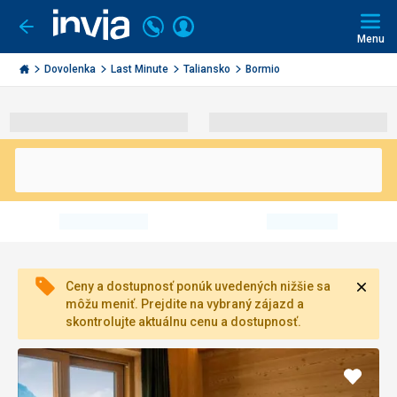
Volajte
Prihlásiť
Ísť
späť
+421
Menu
sa
2
Invia.sk
3221
Dovolenka
Last Minute
Taliansko
Bormio
0491
Zavri
Ceny a dostupnosť ponúk uvedených nižšie sa
môžu meniť. Prejdite na vybraný zájazd a
skontrolujte aktuálnu cenu a dostupnosť.
Pridať
do