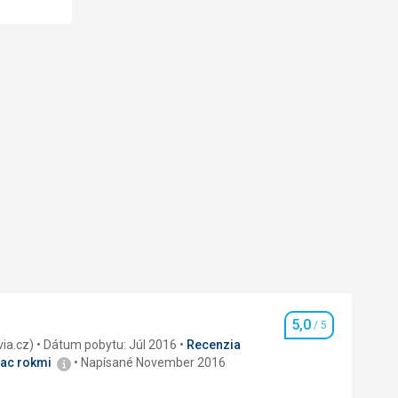
5,0
/ 5
Hodnotenie
recenzia (Invia.cz)
Dátum pobytu: Júl 2016
Recenzia
iac rokmi
Napísané November 2016
nie: