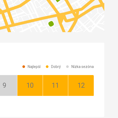
Najlepší
Dobrý
Nízka sezóna
September:
Október:
November:
December:
Nízka
Dobrý
Dobrý
Dobrý
sezóna