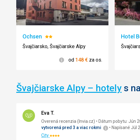
Ochsen
Hotel 
Hodnotenie:
2/5
Švajčiarsko, Švajčiarske Alpy
Švajčiar
Informácie
od
148
€
za os.
Švajčiarske Alpy – hotely
s na
Eva T.
Overená recenzia (Invia.cz)
Dátum pobytu: Jún 
vytvorená pred 3 a viac rokmi
Napísané Júl 
City
Hodnotenie: