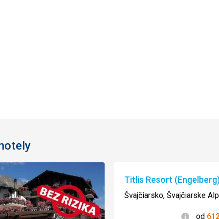
hotely
Titlis Resort (Engelberg
Švajčiarsko, Švajčiarske Al
Informác
od
61