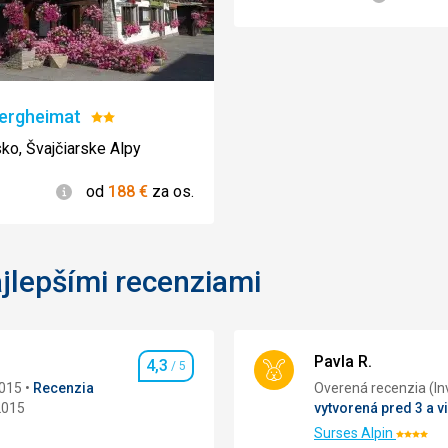
Bergheimat
Hodnotenie:
2/5
sko, Švajčiarske Alpy
Informácie
od
188
€
za os.
jlepšími recenziami
Pavla R.
4,3
/ 5
Hodnotenie
2015
Recenzia
Overená 
2015
vytvorená pred 3 a v
Surses Alpin
Hodnote