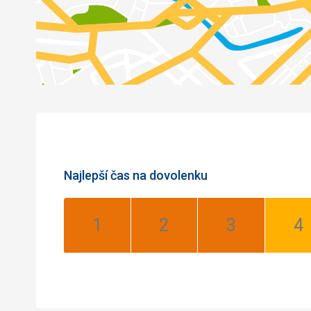
Najlepší čas na dovolenku
Január:
Február:
Marec:
Apr
Najlepší
Najlepší
Najlepší
Do