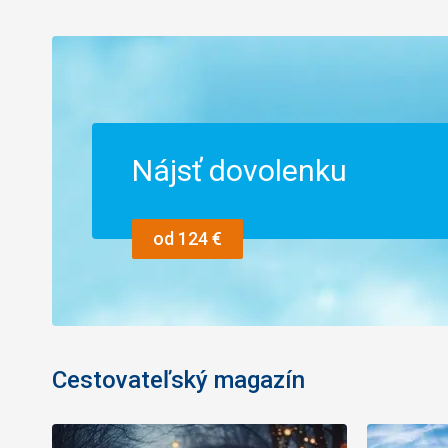
Nájsť dovolenku
od 124 €
Cestovateľský magazín