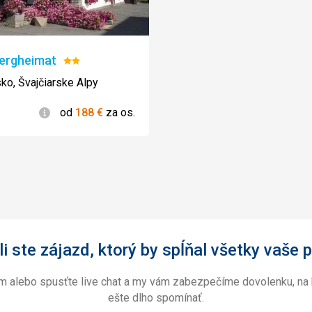
zi, idealni pro
Bergheimat
Hodnotenie:
4,0
/ 5
2/5
sko, Švajčiarske Alpy
5,0
/ 5
Informácie
od
188
€
za os.
5,0
/ 5
3,0
/ 5
4,0
/ 5
i ste zájazd, ktorý by spĺňal všetky vaše p
ám alebo spusťte live chat a my vám zabezpečíme dovolenku, na 
ešte dlho spomínať.