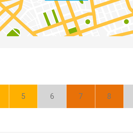
íl:
Máj:
Jún:
Júl:
August:
brý
Dobrý
Nízka
Najlepší
Najlepší
sezóna