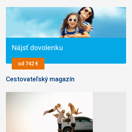
Nájsť dovolenku
od 742 €
Cestovateľský magazín