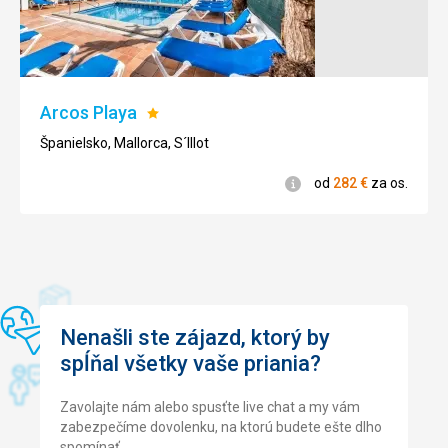
celý
rok.
Nenáročné
Arcos Playa
Hodnotenie:
1/5
Parky /
Španielsko, Mallorca, S´Illot
záhrady /
rezervácie
Informácie
od
282
€
za os.
Nenašli ste zájazd, ktorý by
spĺňal všetky vaše priania?
Zavolajte nám alebo spusťte live chat a my vám
zabezpečíme dovolenku, na ktorú budete ešte dlho
spomínať.