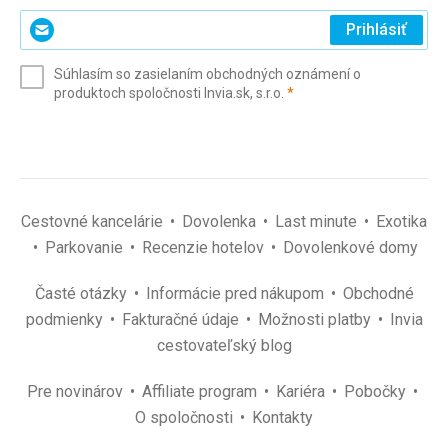
Zadajte
Prihlásiť
svoj
e-
Súhlasím so zasielaním obchodných oznámení o
mail
(povinné)
produktoch spoločnosti Invia.sk, s.r.o.
*
(povinné)
*
Cestovné kancelárie
Dovolenka
Last minute
Exotika
Parkovanie
Recenzie hotelov
Dovolenkové domy
Časté otázky
Informácie pred nákupom
Obchodné
podmienky
Fakturačné údaje
Možnosti platby
Invia
cestovateľský blog
Pre novinárov
Affiliate program
Kariéra
Pobočky
O spoločnosti
Kontakty