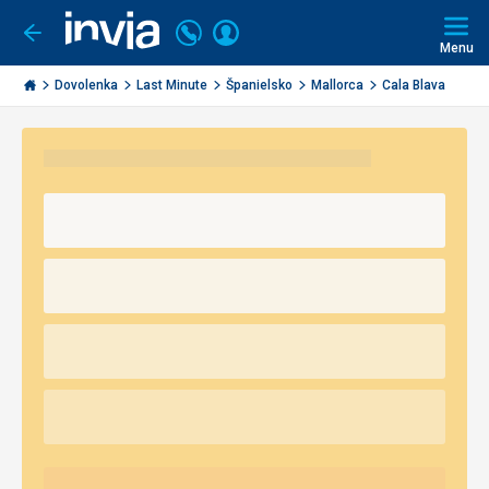
Volajte
Prihlásiť
Ísť
späť
+421
Menu
sa
2
Invia.sk
3221
Dovolenka
Last Minute
Španielsko
Mallorca
Cala Blava
0491