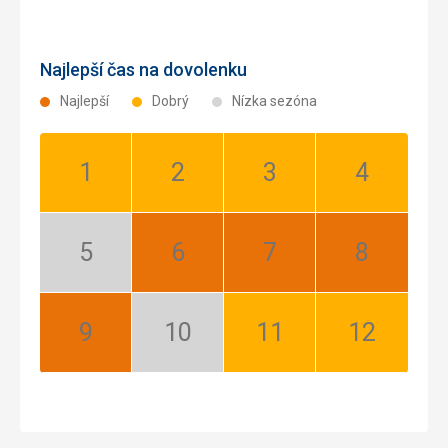
Najlepší čas na dovolenku
Najlepší
Dobrý
Nízka sezóna
Január:
Február:
Marec:
Apríl:
Dobrý
Dobrý
Dobrý
Dobrý
Máj:
Jún:
Júl:
August:
Nízka
Najlepší
Najlepší
Najlepší
sezóna
September:
Október:
November:
December:
Najlepší
Nízka
Dobrý
Dobrý
sezóna