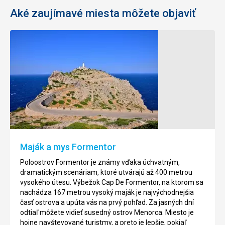
Aké zaujímavé miesta môžete objaviť
Golfové
Botanická
ihrisko
záhrada
Capdepera
Botanicactus
Toto
Ide
ihrisko
o
navrhol
jednu
slvávny,
z
americký
najväčších
Maják a mys Formentor
architekt
botanických
Dan
záhrad
Poloostrov Formentor je známy vďaka úchvatným,
Maples.
v
dramatickým scenáriam, ktoré utvárajú až 400 metrou
Ihrisko
Európe,
vysokého útesu. Výbežok Cap De Formentor, na ktorom sa
bolo
má
nachádza 167 metrou vysoký maják je najvýchodnejšia
označené
rozlohu
časť ostrova a upúta vás na prvý pohľad. Za jasných dní
za
150
odtiaľ môžete vidieť susedný ostrov Menorca. Miesto je
2
najkrajšie
000m
.
hojne navštevované turistmy, a preto je lepšie, pokiaľ