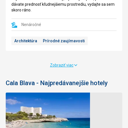
na
Môžete
dávate prednosť kľudnejšiemu prostrediu, vydajte sa sem
Mallorke.
si
skoro ráno.
Môžete
tu
tu
prehliadnúť
navštíviť
najrôznejšie
Nenáročné
reštauráciu
exotické
v
rastliny,
Architektúra
Prírodné zaujímavosti
tradičnom
ako
štýle
palmy,
s
bambus
malebným
a
výhľadom
desiatky
Zobraziť viac
na
druhou
krajinu,
kaktusou.
kde
Sú
Cala Blava - Najpredávanejšie hotely
sa
tu
pravidelne
vytvorené
zriaďuje
jazerá
grilovanie
a
a
terasy,
posedenie
ktoré
pri
rastliny
živej
chránia