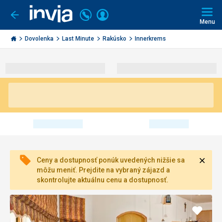
Volajte
Prihlásiť
Ísť
späť
+421
Menu
sa
2
Invia.sk
3221
Dovolenka
Last Minute
Rakúsko
Innerkrems
0491
Zavri
Ceny a dostupnosť ponúk uvedených nižšie sa
môžu meniť. Prejdite na vybraný zájazd a
skontrolujte aktuálnu cenu a dostupnosť.
Pridať
do