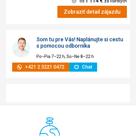
1 114
€
Informácie
od
za všetkých
Zobraziť detail zájazdu
Som tu pre Vás! Naplánujte si cestu
s pomocou odborníka
Po–Pia 7–⁠⁠⁠⁠⁠⁠22 h, So–Ne 8–⁠⁠⁠⁠⁠⁠22 h
+421 2 3221 0472
Chat