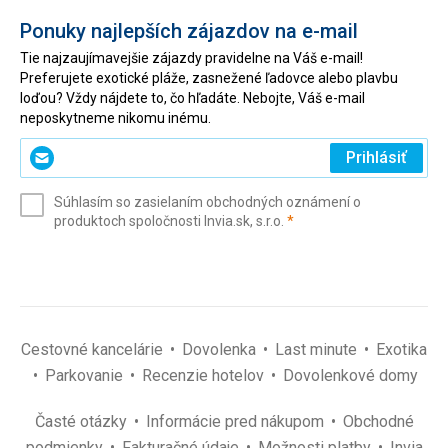
Ponuky najlepších zájazdov na e-mail
Tie najzaujímavejšie zájazdy pravidelne na Váš e-mail!
Preferujete exotické pláže, zasnežené ľadovce alebo plavbu
loďou? Vždy nájdete to, čo hľadáte. Nebojte, Váš e-mail
neposkytneme nikomu inému.
Zadajte
Prihlásiť
svoj
e-
Súhlasím so zasielaním obchodných oznámení o
mail
(povinné)
produktoch spoločnosti Invia.sk, s.r.o.
*
(povinné)
*
Cestovné kancelárie
Dovolenka
Last minute
Exotika
Parkovanie
Recenzie hotelov
Dovolenkové domy
Časté otázky
Informácie pred nákupom
Obchodné
podmienky
Fakturačné údaje
Možnosti platby
Invia