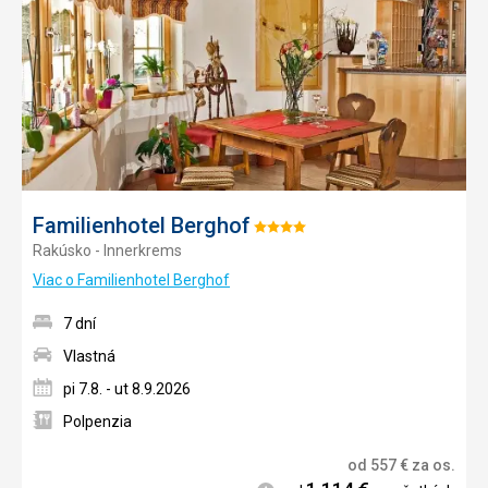
obľúb
Familienhotel Berghof
Hodnotenie:
Rakúsko - Innerkrems
4/5
Viac o Familienhotel Berghof
7 dní
Vlastná
pi 7.8. - ut 8.9.2026
Polpenzia
od
557
€
za os.