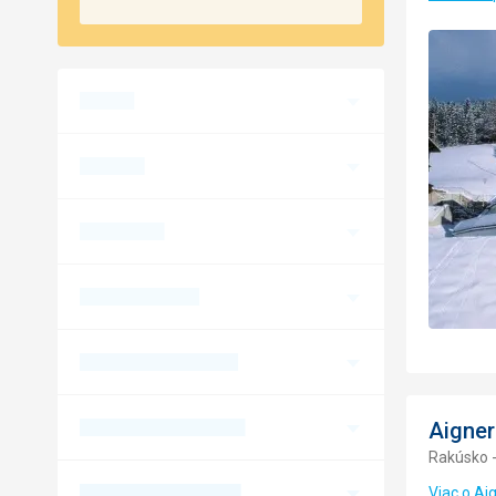
Aigner
Rakúsko -
Viac o Ai