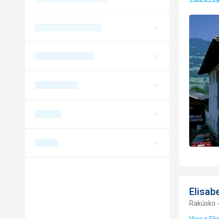
Elisab
Rakúsko -