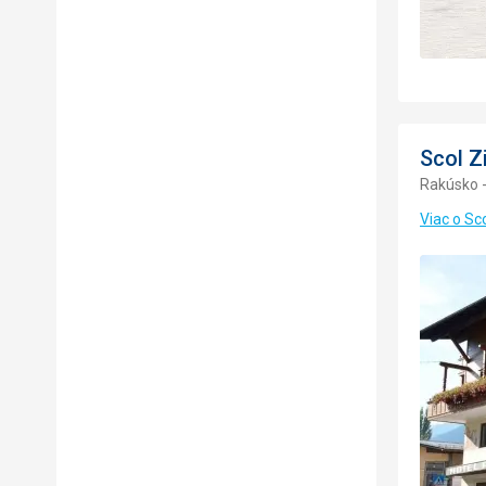
Scol Zi
Rakúsko -
Viac o Sco