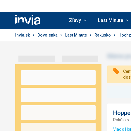
Zľavy
Last Minute
Invia.sk
Invia.sk
Dovolenka
Last Minute
Rakúsko
Hochzi
Ceny
dos
Hoppe
Rakúsko - 
Viac o Ho