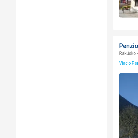
Penzio
Rakúsko -
Viac o Pe