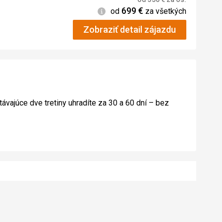
699
€
Informácie
od
za všetkých
Zobraziť detail zájazdu
távajúce dve tretiny uhradíte za 30 a 60 dní – bez