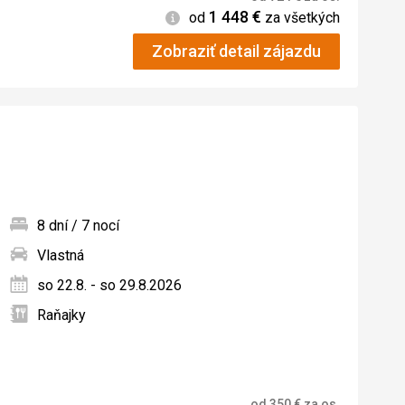
1 448
€
Informácie
od
za všetkých
Zobraziť detail zájazdu
8 dní / 7 nocí
Vlastná
ných
so 22.8. - so 29.8.2026
Raňajky
od
350
€
za os.