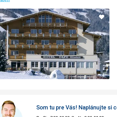
isabeth
Pridať
do
obľúbe
Som tu pre Vás! Naplánujte si