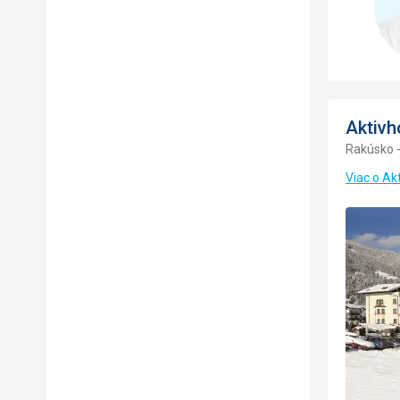
Aktivh
Rakúsko -
Viac o Ak