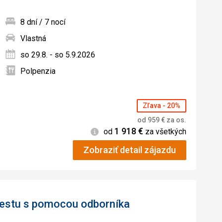
8 dní / 7 nocí
Vlastná
ných
so 29.8. - so 5.9.2026
Polpenzia
Zľava - 20%
od
959
€
za os.
1 918
€
Informácie
od
za všetkých
Zobraziť detail zájazdu
 cestu s pomocou odborníka