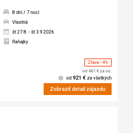
8 dní / 7 nocí
Vlastná
ných
št 27.8. - št 3.9.2026
Raňajky
Zľava - 4%
od
461
€
za os.
921
€
Informácie
od
za všetkých
Zobraziť detail zájazdu