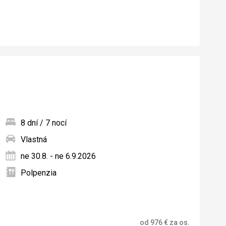
8 dní / 7 nocí
Vlastná
ných
ne 30.8. - ne 6.9.2026
Polpenzia
od
976
€
za os.