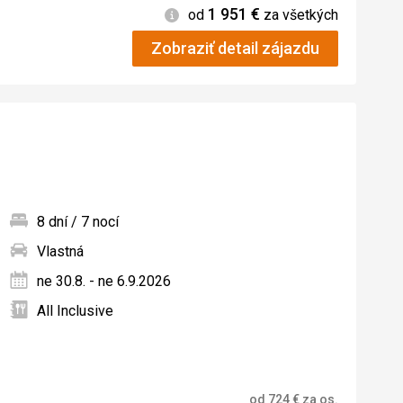
1 951
€
Informácie
od
za všetkých
Zobraziť detail zájazdu
8 dní / 7 nocí
Vlastná
ných
ne 30.8. - ne 6.9.2026
All Inclusive
od
724
€
za os.