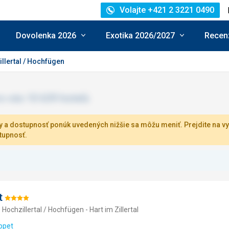
Volajte +421 2 3221 0490
Dovolenka 2026
Exotika 2026/2027
Recenz
llertal / Hochfügen
 a dostupnosť ponúk uvedených nižšie sa môžu meniť. Prejdite na vy
tupnosť.
t
Hodnotenie:
Hochzillertal / Hochfügen - Hart im Zillertal
4/5
ppet