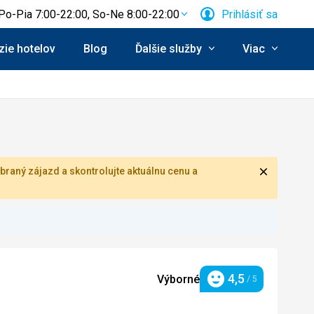
Po-Pia 7:00-22:00, So-Ne 8:00-22:00
Prihlásiť sa
ie hotelov
Blog
Ďalšie služby
Viac
Zavrieť
braný zájazd a skontrolujte aktuálnu cenu a
4,5
Výborné
/ 5
Hodnotenie