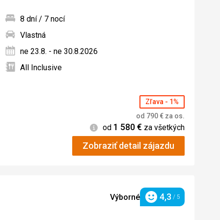
8 dní / 7 nocí
Vlastná
ných
ne 23.8. - ne 30.8.2026
All Inclusive
Zľava - 1%
od
790
€
za os.
1 580
€
Informácie
od
za všetkých
Zobraziť detail zájazdu
4,3
Výborné
/ 5
Hodnotenie