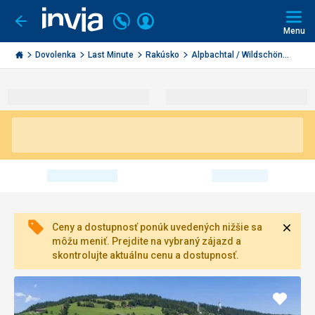
Volajte
Prihlásiť
Ísť
späť
+421
Menu
sa
2
Invia.sk
3221
Dovolenka
Last Minute
Rakúsko
Alpbachtal / Wildschön...
0491
Zavri
Ceny a dostupnosť ponúk uvedených nižšie sa
môžu meniť. Prejdite na vybraný zájazd a
skontrolujte aktuálnu cenu a dostupnosť.
Pridať
do