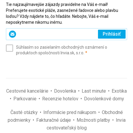
Tie najzaujímavejšie zájazdy pravidelne na Váš e-mail!
Preferujete exotické pláže, zasnežené ľadovce alebo plavbu
loďou? Vždy nájdete to, čo hľadáte. Nebojte, Váš e-mail
neposkytneme nikomu inému.
Zadajte
Prihlásiť
svoj
e-
Súhlasím so zasielaním obchodných oznámení o
mail
(povinné)
produktoch spoločnosti Invia.sk, s.r.o.
*
(povinné)
*
Cestovné kancelárie
Dovolenka
Last minute
Exotika
Parkovanie
Recenzie hotelov
Dovolenkové domy
Časté otázky
Informácie pred nákupom
Obchodné
podmienky
Fakturačné údaje
Možnosti platby
Invia
cestovateľský blog