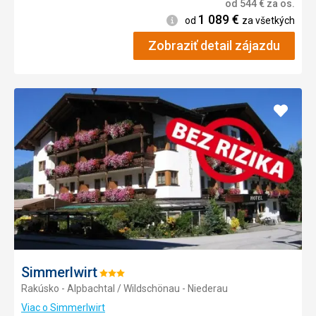
od
544
€
za os.
1 089
€
Informácie
od
za všetkých
Zobraziť detail zájazdu
Pridať
do
obľúb
Simmerlwirt
Hodnotenie:
Rakúsko - Alpbachtal / Wildschönau - Niederau
3/5
Viac o Simmerlwirt