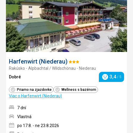
obľúb
Harfenwirt (Niederau)
Hodnotenie:
Rakúsko - Alpbachtal / Wildschönau - Niederau
3/5
3,4
Dobré
/ 5
Hodnotenie
Priamo na zjazdovke
Wellness s bazénom
Viac o Harfenwirt (Niederau)
7 dní
Vlastná
po 17.8. - ne 23.8.2026