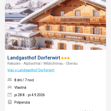
do
obľúb
Landgasthof Dorferwirt
Hodnotenie:
Rakúsko - Alpbachtal / Wildschönau - Oberau
3/5
Viac o Landgasthof Dorferwirt
8 dní / 7 nocí
Vlastná
pi 28.8. - pi 4.9.2026
Polpenzia