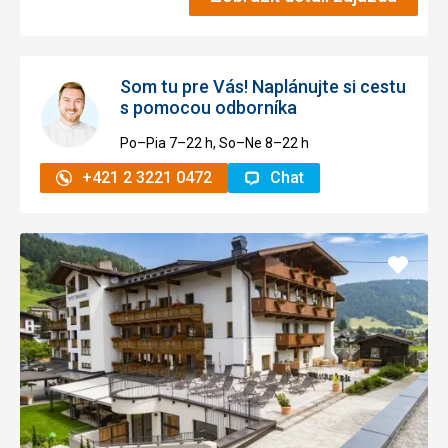
Som tu pre Vás! Naplánujte si cestu
s pomocou odborníka
Po–Pia 7–⁠⁠⁠⁠⁠⁠22 h, So–Ne 8–⁠⁠⁠⁠⁠⁠22 h
+421 2 3221 0472
Chat
Pridať
do
obľúb