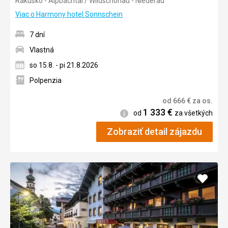
Rakúsko - Alpbachtal / Wildschönau - Niederau
4/5
Viac o Harmony hotel Sonnschein
7 dní
Vlastná
so 15.8. - pi 21.8.2026
Polpenzia
od
666
€
za os.
1 333
€
Informácie
od
za všetkých
Zobraziť detail zájazdu
Pridať
do
obľúb