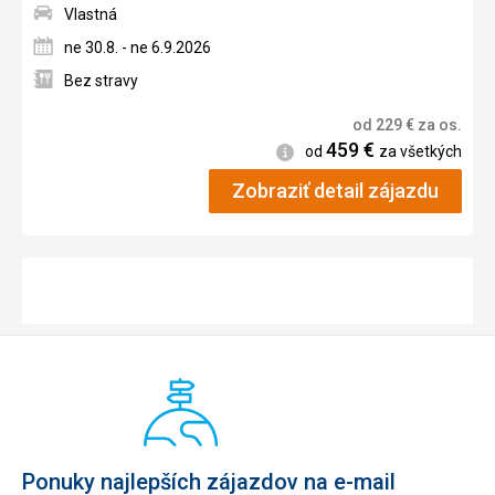
Vlastná
ne 30.8. - ne 6.9.2026
Bez stravy
od
229
€
za os.
459
€
Informácie
od
za všetkých
Zobraziť detail zájazdu
Ponuky najlepších zájazdov na e-mail