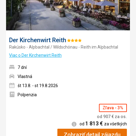
Der Kirchenwirt Reith
Hodnotenie:
Rakúsko - Alpbachtal / Wildschönau - Reith im Alpbachtal
4/5
Viac o Der Kirchenwirt Reith
7 dní
Vlastná
št 13.8. - st 19.8.2026
Polpenzia
Zľava - 3%
od
907
€
za os.
1 813
€
Informácie
od
za všetkých
Zobraziť detail zájazdu