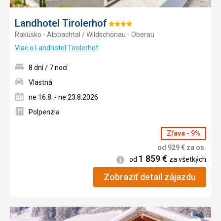
Landhotel Tirolerhof
Hodnotenie:
Rakúsko - Alpbachtal / Wildschönau - Oberau
4/5
Viac o Landhotel Tirolerhof
8 dní / 7 nocí
Vlastná
ne 16.8. - ne 23.8.2026
Polpenzia
Zľava - 9%
od
929
€
za os.
1 859
€
Informácie
od
za všetkých
Zobraziť detail zájazdu
Pridať