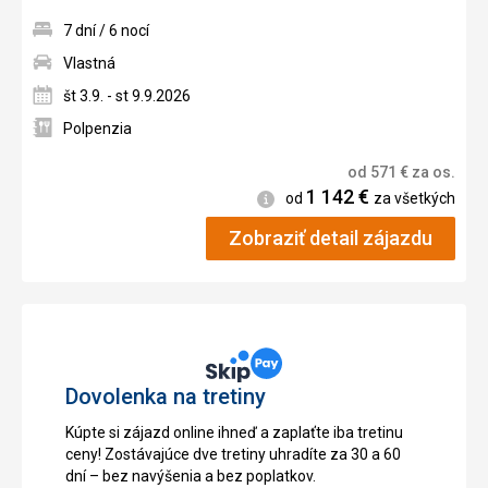
7 dní / 6 nocí
Vlastná
št 3.9. - st 9.9.2026
Polpenzia
od
571
€
za os.
1 142
€
Informácie
od
za všetkých
Zobraziť detail zájazdu
Dovolenka na tretiny
Kúpte si zájazd online ihneď a zaplaťte iba tretinu
ceny! Zostávajúce dve tretiny uhradíte za 30 a 60
dní – bez navýšenia a bez poplatkov.