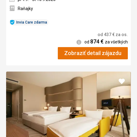
Raňajky
Invia Care zdarma
od
437
€
za os.
874
€
Informácie
od
za všetkých
Zobraziť detail zájazdu
Pridať
do
obľúb