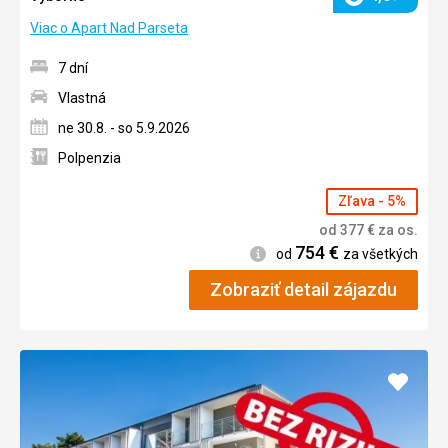
Hodnotenie
Viac o Apart Nad Parseta
7 dní
Vlastná
ne 30.8. - so 5.9.2026
Polpenzia
Zľava - 5%
od
377
€
za os.
754
€
Informácie
od
za všetkých
Zobraziť detail zájazdu
Pridať
do
obľúb