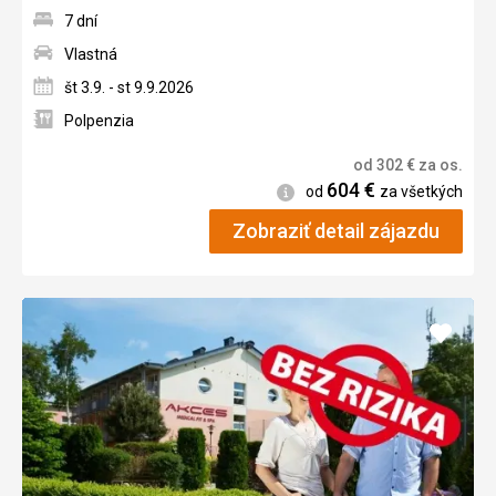
7 dní
Vlastná
št 3.9. - st 9.9.2026
Polpenzia
od
302
€
za os.
604
€
Informácie
od
za všetkých
Zobraziť detail zájazdu
Pridať
do
obľúb