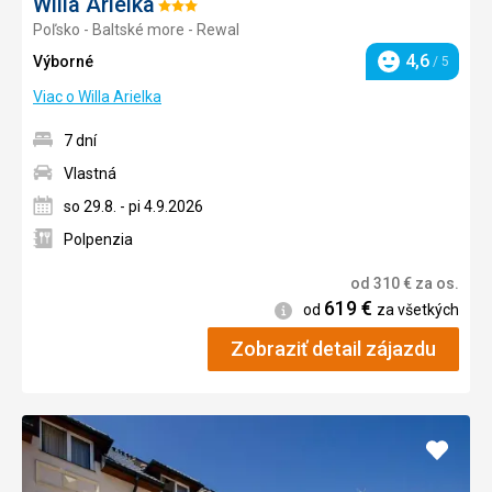
Willa Arielka
Hodnotenie:
Poľsko - Baltské more - Rewal
3/5
4,6
Výborné
/ 5
Hodnotenie
Viac o Willa Arielka
7 dní
Vlastná
so 29.8. - pi 4.9.2026
Polpenzia
od
310
€
za os.
619
€
Informácie
od
za všetkých
Zobraziť detail zájazdu
Pridať
do
obľúb