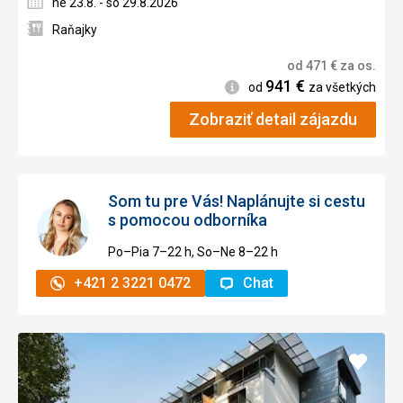
ne 23.8. - so 29.8.2026
Raňajky
od
471
€
za os.
941
€
Informácie
od
za všetkých
Zobraziť detail zájazdu
Som tu pre Vás! Naplánujte si cestu
s pomocou odborníka
Po–Pia 7–⁠⁠⁠⁠⁠⁠22 h, So–Ne 8–⁠⁠⁠⁠⁠⁠22 h
+421 2 3221 0472
Chat
Pridať
do
obľúb