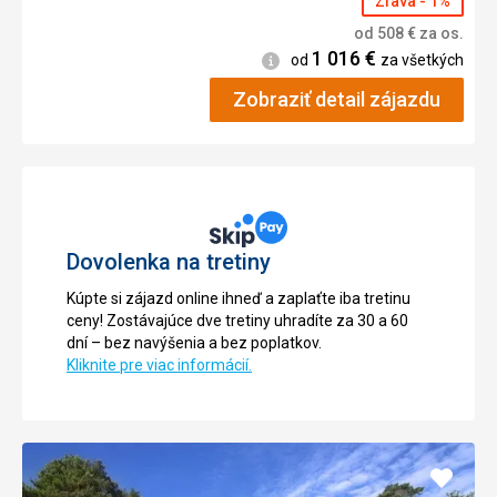
Zľava - 1%
od
508
€
za os.
1 016
€
Informácie
od
za všetkých
Zobraziť detail zájazdu
Dovolenka na tretiny
Kúpte si zájazd online ihneď a zaplaťte iba tretinu
ceny! Zostávajúce dve tretiny uhradíte za 30 a 60
dní – bez navýšenia a bez poplatkov.
Kliknite pre viac informácií.
Pridať
do