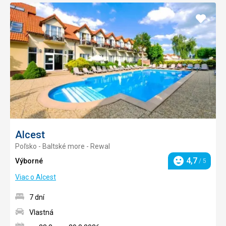
Pridať
do
obľúb
Alcest
Poľsko - Baltské more - Rewal
4,7
Výborné
/ 5
Hodnotenie
Viac o Alcest
7 dní
Vlastná