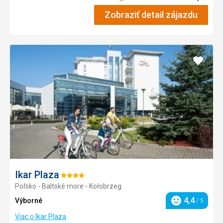
Zobraziť detail zájazdu
Pridať
do
obľúb
Ikar Plaza
Hodnotenie:
Poľsko - Baltské more - Kołobrzeg
4/5
4,4
Výborné
/ 5
Hodnotenie
Viac o Ikar Plaza