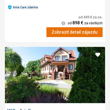
Invia Care zdarma
od
449
€
za os.
898
€
Informácie
od
za všetkých
Zobraziť detail zájazdu
Pridať
do
obľúb