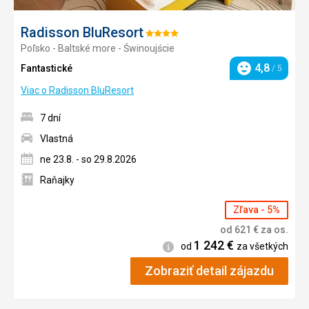
Radisson BluResort
Hodnotenie:
Poľsko - Baltské more - Świnoujście
4/5
4,8
Fantastické
/ 5
Hodnotenie
Viac o Radisson BluResort
7 dní
Vlastná
ne 23.8. - so 29.8.2026
Raňajky
Zľava - 5%
od
621
€
za os.
1 242
€
Informácie
od
za všetkých
Zobraziť detail zájazdu