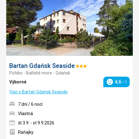
obľúb
Bartan Gdańsk Seaside
Hodnotenie:
Poľsko - Baltské more - Gdaňsk
3/5
4,6
Výborné
/ 5
Hodnotenie
Viac o Bartan Gdańsk Seaside
7 dní / 6 nocí
Vlastná
št 3.9. - st 9.9.2026
Raňajky