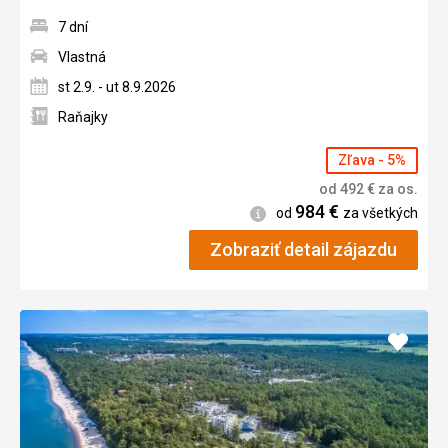
7 dní
Vlastná
st 2.9. - ut 8.9.2026
Raňajky
Zľava - 5%
od
492
€
za os.
984
€
Informácie
od
za všetkých
Zobraziť detail zájazdu
Pridať
do
obľúb