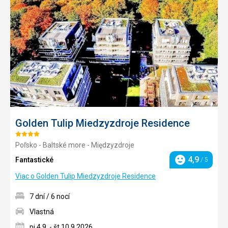
obľúb
Golden Tulip Miedzyzdroje Residence
Hodnotenie:
Poľsko - Baltské more - Międzyzdroje
4/5
4,9
Fantastické
/ 5
Hodnotenie
Viac o Golden Tulip Miedzyzdroje Residence
7 dní / 6 nocí
Vlastná
pi 4.9. - št 10.9.2026