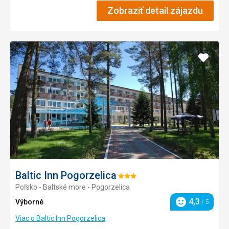
Zobraziť detail zájazdu
Pridať
do
obľúb
Baltic Inn Pogorzelica
Hodnotenie:
Poľsko - Baltské more - Pogorzelica
3/5
4,3
Výborné
/ 5
Hodnotenie
Viac o Baltic Inn Pogorzelica