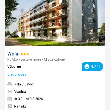
Wolin
Hodnotenie:
Poľsko - Baltské more - Międzyzdroje
3/5
4,7
Výborné
/ 5
Hodnotenie
Viac o Wolin
7 dní / 6 nocí
Vlastná
št 3.9. - st 9.9.2026
Raňajky