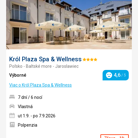
Król Plaza Spa & Wellness
Hodnotenie:
Poľsko - Baltské more - Jaroslawiec
4/5
4,6
Výborné
/ 5
Hodnotenie
Viac o Król Plaza Spa & Wellness
7 dní / 6 nocí
Vlastná
ut 1.9. - po 7.9.2026
Polpenzia