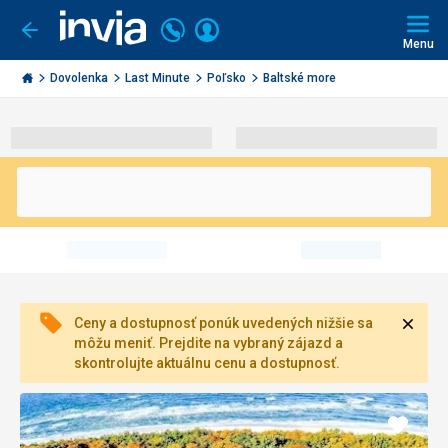
Volajte
Prihlásiť
Ísť
späť
+421
Menu
sa
2
Invia.sk
3221
Dovolenka
Last Minute
Poľsko
Baltské more
0491
Zavri
Ceny a dostupnosť ponúk uvedených nižšie sa
môžu meniť. Prejdite na vybraný zájazd a
skontrolujte aktuálnu cenu a dostupnosť.
Pridať
do