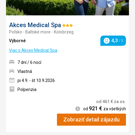
Akces Medical Spa
Hodnotenie:
Poľsko - Baltské more - Kołobrzeg
3/5
4,3
Výborné
/ 5
Hodnotenie
Viac o Akces Medical Spa
7 dní / 6 nocí
Vlastná
pi 4.9. - št 10.9.2026
Polpenzia
od
461
€
za os.
921
€
Informácie
od
za všetkých
Zobraziť detail zájazdu