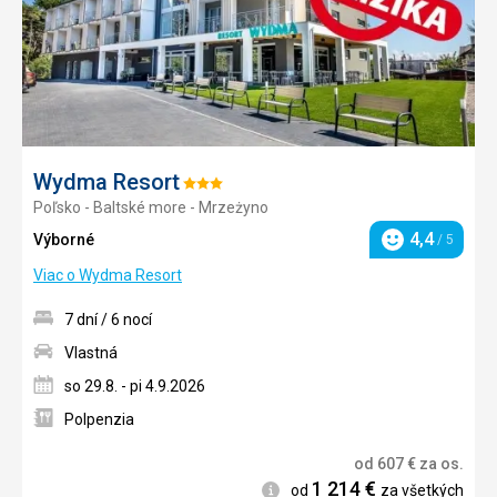
Wydma Resort
Hodnotenie:
Poľsko - Baltské more - Mrzeżyno
3/5
4,4
Výborné
/ 5
Hodnotenie
Viac o Wydma Resort
7 dní / 6 nocí
Vlastná
so 29.8. - pi 4.9.2026
Polpenzia
od
607
€
za os.
1 214
€
Informácie
od
za všetkých