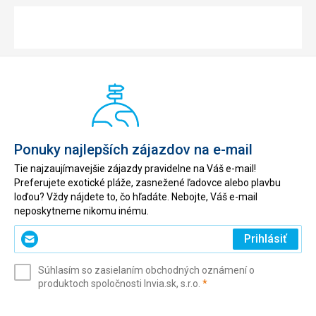
Ponuky najlepších zájazdov na e-mail
Tie najzaujímavejšie zájazdy pravidelne na Váš e-mail!
Preferujete exotické pláže, zasnežené ľadovce alebo plavbu
loďou? Vždy nájdete to, čo hľadáte. Nebojte, Váš e-mail
neposkytneme nikomu inému.
Zadajte
Prihlásiť
svoj
e-
Súhlasím so zasielaním obchodných oznámení o
mail
(povinné)
produktoch spoločnosti Invia.sk, s.r.o.
*
(povinné)
*