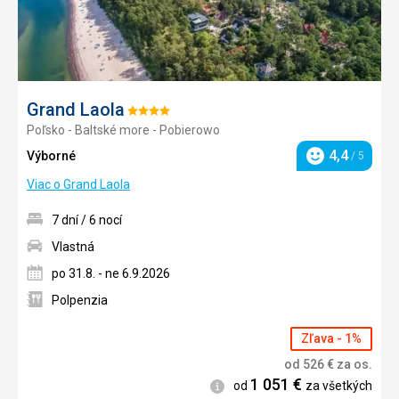
Grand Laola
Hodnotenie:
Poľsko - Baltské more - Pobierowo
4/5
4,4
Výborné
/ 5
Hodnotenie
Viac o Grand Laola
7 dní / 6 nocí
Vlastná
po 31.8. - ne 6.9.2026
Polpenzia
Zľava - 1%
od
526
€
za os.
1 051
€
Informácie
od
za všetkých