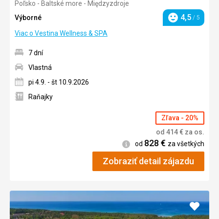
Poľsko - Baltské more - Międzyzdroje
3/5
4,5
Výborné
/ 5
Hodnotenie
Viac o Vestina Wellness & SPA
7 dní
Vlastná
pi 4.9. - št 10.9.2026
Raňajky
Zľava - 20%
od
414
€
za os.
828
€
Informácie
od
za všetkých
Zobraziť detail zájazdu
Pridať
do
obľúb