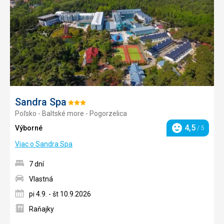
Sandra Spa
Hodnotenie:
Poľsko - Baltské more - Pogorzelica
3/5
4,5
Výborné
/ 5
Hodnotenie
Viac o Sandra Spa
7 dní
Vlastná
pi 4.9. - št 10.9.2026
Raňajky