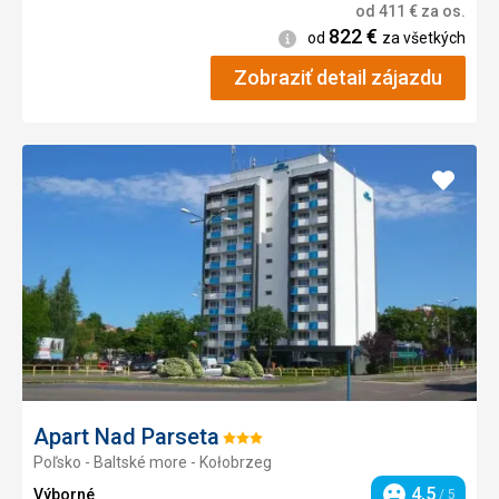
od
411
€
za os.
822
€
Informácie
od
za všetkých
Zobraziť detail zájazdu
Pridať
do
obľúb
Apart Nad Parseta
Hodnotenie:
Poľsko - Baltské more - Kołobrzeg
3/5
4,5
Výborné
/ 5