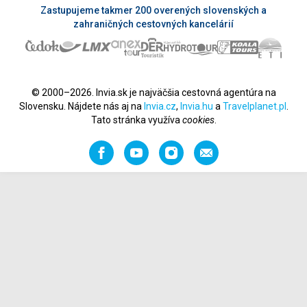
Zastupujeme takmer 200 overených slovenských a
zahraničných cestovných kancelárií
© 2000–2026. Invia.sk je najväčšia cestovná agentúra na
Slovensku. Nájdete nás aj na
Invia.cz
,
Invia.hu
a
Travelplanet.pl
.
Tato stránka využíva
cookies
.
Facebook
YouTube
Instagram
Odporučiť