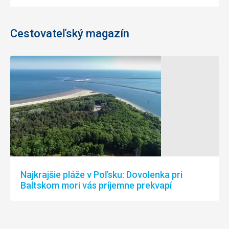
Cestovateľský magazín
Najkrajšie pláže v Poľsku: Dovolenka pri
Baltskom mori vás príjemne prekvapí