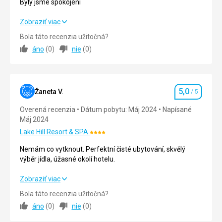
kompletná
tu
Byly jsme spokojeni
prestavba
nájdeme
doterajšieho
mnoho
Byly jsme spokojeni
Zobraziť viac
stavení.
reštaurácií,
Bola táto recenzia užitočná?
Po
kaviarní,
Strava
5,0
/ 5
áno
(
0
)
nie
(
0
)
požiari
obchodíkov
v
či
Ubytovanie
5,0
/ 5
17.
múzeí,
storočí
rovnako
Okolie
5,0
/ 5
a
5,0
ako
Žaneta V.
/ 5
Hodnotenie
následnom
všadeprítomné
Služby
5,0
/ 5
Overená recenzia
Dátum pobytu: Máj 2024
Napísané
odklone
koče
Máj 2024
kráľovského
s
Cena
5,0
/ 5
dvora
konskými
Lake Hill Resort & SPA
Hodnotenie:
do
záprahmi,
4/5
Nemám co vytknout. Perfektní čisté ubytování, skvělý
Varšavy
ktoré
Strava
výběr jídla, úžasné okolí hotelu.
však
čakajú
Jídlo bylo výborné
začal
na
Ubytovanie
Nemám co vytknout. Perfektní čisté ubytování, skvělý
Zobraziť viac
hrad
romantické
Velmi dobré a čisté
výběr jídla, úžasné okolí hotelu.
pomaly,
vychádzky
Bola táto recenzia užitočná?
ale
ulicami
Služby
áno
(
0
)
nie
(
0
)
Strava
5,0
/ 5
iste
čarovného
Vše bylo v pořádku
chátrať.
Krakova.