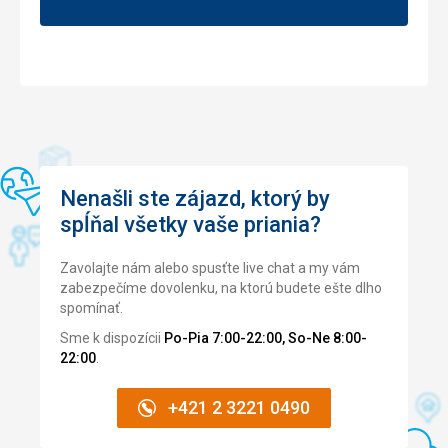
umelecké
diela
a
predmety,
ktoré
boli
v
minulosti
odcudzené.
Medzi
Nenašli ste zájazd, ktorý by
významné
spĺňal všetky vaše priania?
diela
tu
patrí
Zavolajte nám alebo spusťte live chat a my vám
napríklad
zabezpečíme dovolenku, na ktorú budete ešte dlho
Da
spomínať.
Vinciho
Sme k dispozícii
Po-Pia 7:00-22:00, So-Ne 8:00-
Dáma
22:00
.
s
hranostajom.
+421 2 3221 0490
Nenáročné