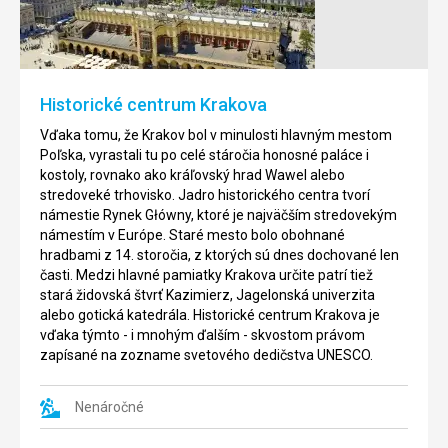
Pahorok,
Rynek
na
Glowny,
ktorom
čiže
sa
Hlavné
Historické centrum Krakova
rozprestiera
námestie,
dnešný
bolo
Vďaka tomu, že Krakov bol v minulosti hlavným mestom
kráľovský
založené
Poľska, vyrastali tu po celé stáročia honosné paláce i
hrad,
v
kostoly, rovnako ako kráľovský hrad Wawel alebo
si
13.
stredoveké trhovisko. Jadro historického centra tvorí
prešiel
storočí,
námestie Rynek Główny, ktoré je najväčším stredovekým
bohatou
keď
námestím v Európe. Staré mesto bolo obohnané
históriou.
Krakov
hradbami z 14. storočia, z ktorých sú dnes dochované len
Archeologické
získal
časti. Medzi hlavné pamiatky Krakova určite patrí tiež
nálezy
štatút
stará židovská štvrť Kazimierz, Jagelonská univerzita
dokazujú,
mesta.
alebo gotická katedrála. Historické centrum Krakova je
že
Námestie
vďaka týmto - i mnohým ďalším - skvostom právom
tu
pritom
zapísané na zozname svetového dedičstva UNESCO.
ľudia
bolo
žili
vystavané
už
Nenáročné
v
Pred
tak
sto
veľkolepom