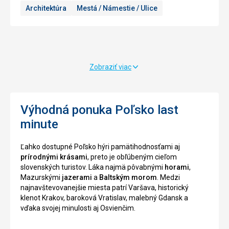
Architektúra
Mestá / Námestie / Ulice
tisíc
štýle,
rokmi
že
a
sa
od
dnes
tej
jedná
doby
o
Zobraziť viac
bolo
najväčšie
toto
stredoveké
vápenné
námestie
návršie
v
Výhodná ponuka Poľsko last
permanentne
celej
minute
osídlené.
Európe.
Hrad
Medzi
tu
najvýznamnejšie
Ľahko dostupné Poľsko hýri pamätihodnosťami aj
stál
miesta
prírodnými krásami
, preto je obľúbeným cieľom
už
tu
slovenských turistov. Láka najmä pôvabnými
horami
,
v
patrí
Mazurskými
jazerami
a
Baltským morom
. Medzi
9.
napríklad
najnavštevovanejšie miesta patrí Varšava, historický
storočí,
románsky
klenot Krakov, baroková Vratislav, malebný Gdansk a
keď
kostol
vďaka svojej minulosti aj Osvienčim.
slúžil
sv.
ako
Vojtecha,