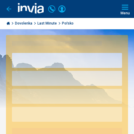
Volajte
Prihlásiť
Ísť
späť
+421
Menu
sa
2
Invia.sk
3221
Dovolenka
Last Minute
Poľsko
0491