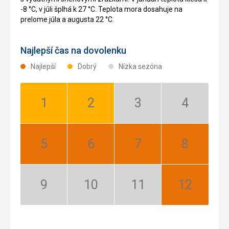
-8 °C, v júli šplhá k 27 °C. Teplota mora dosahuje na
prelome júla a augusta 22 °C.
Najlepší čas na dovolenku
Najlepší
Dobrý
Nízka sezóna
Január:
Február:
Marec:
Apríl:
Dobrý
Dobrý
Nízka
Nízka
sezóna
sezóna
Máj:
Jún:
Júl:
August:
Najlepší
Najlepší
Najlepší
Najlepší
September:
Október:
November:
December:
Nízka
Nízka
Nízka
Najlepší
sezóna
sezóna
sezóna