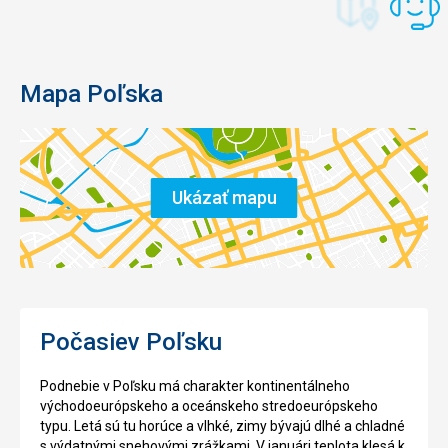
Architektúra
Hrady
Mapa Poľska
/
zámky
Mestá /
Námestie
/ Ulice
Ukázať mapu
Počasiev Poľsku
Podnebie v Poľsku má charakter kontinentálneho
východoeurópskeho a oceánskeho stredoeurópskeho
typu. Letá sú tu horúce a vlhké, zimy bývajú dlhé a chladné
s výdatnými snehovými zrážkami. V januári teplota klesá k