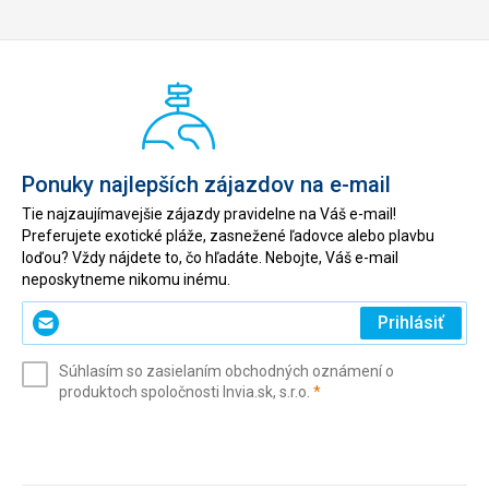
Ponuky najlepších zájazdov na e-mail
Tie najzaujímavejšie zájazdy pravidelne na Váš e-mail!
Preferujete exotické pláže, zasnežené ľadovce alebo plavbu
loďou? Vždy nájdete to, čo hľadáte. Nebojte, Váš e-mail
neposkytneme nikomu inému.
Zadajte
Prihlásiť
svoj
e-
Súhlasím so zasielaním obchodných oznámení o
mail
(povinné)
produktoch spoločnosti Invia.sk, s.r.o.
*
(povinné)
*