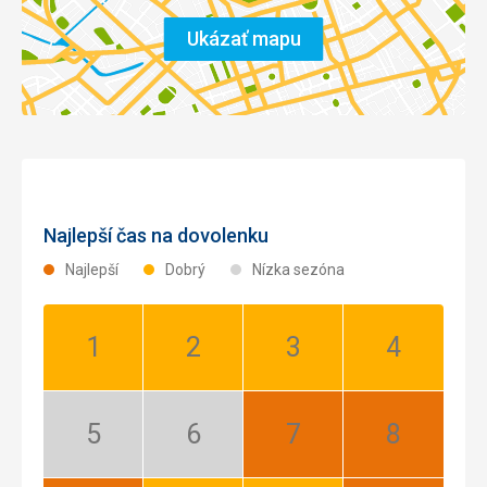
Ukázať mapu
Najlepší čas na dovolenku
Najlepší
Dobrý
Nízka sezóna
Január:
Február:
Marec:
Apríl:
Dobrý
Dobrý
Dobrý
Dobrý
Máj:
Jún:
Júl:
August:
Nízka
Nízka
Najlepší
Najlepší
sezóna
sezóna