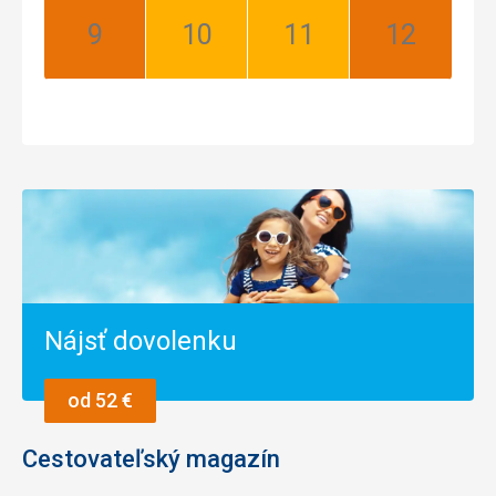
September:
Október:
November:
December:
Najlepší
Dobrý
Dobrý
Najlepší
Nájsť dovolenku
od 52 €
Cestovateľský magazín