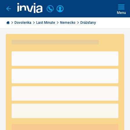
Volajte
Prihlásiť
Ísť
späť
+421
Menu
sa
2
Invia.sk
3221
Dovolenka
Last Minute
Nemecko
Drážďany
0491