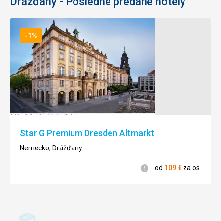
Drážďany - Posledné predané hotely
-1%
Star G Premium Dresden Altmarkt
Nemecko, Drážďany
Informácie
od
109
€
za os.