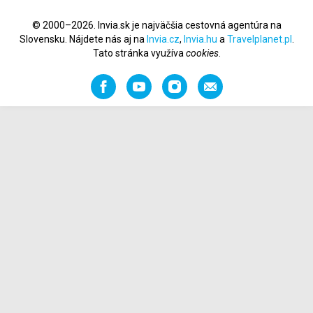
© 2000–2026. Invia.sk je najväčšia cestovná agentúra na
Slovensku. Nájdete nás aj na
Invia.cz
,
Invia.hu
a
Travelplanet.pl
.
Tato stránka využíva
cookies
.
Facebook
YouTube
Instagram
Odporučiť