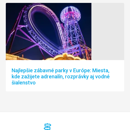
Najlepšie zábavné parky v Európe: Miesta,
kde zažijete adrenalín, rozprávky aj vodné
šialenstvo