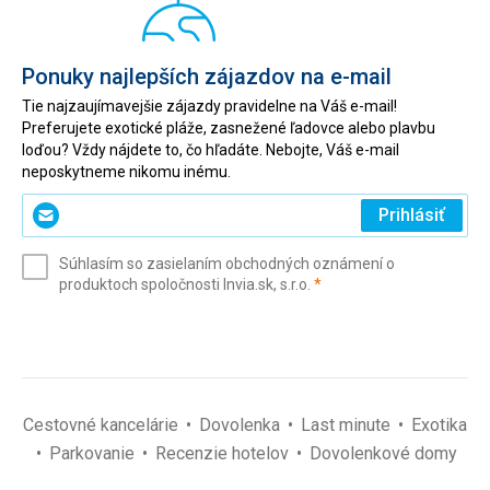
Ponuky najlepších zájazdov na e-mail
Tie najzaujímavejšie zájazdy pravidelne na Váš e-mail!
Preferujete exotické pláže, zasnežené ľadovce alebo plavbu
loďou? Vždy nájdete to, čo hľadáte. Nebojte, Váš e-mail
neposkytneme nikomu inému.
Zadajte
Prihlásiť
svoj
e-
Súhlasím so zasielaním obchodných oznámení o
mail
(povinné)
produktoch spoločnosti Invia.sk, s.r.o.
*
(povinné)
*
Cestovné kancelárie
Dovolenka
Last minute
Exotika
Parkovanie
Recenzie hotelov
Dovolenkové domy