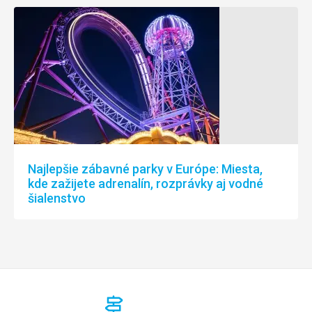
Najlepšie zábavné parky v Európe: Miesta,
kde zažijete adrenalín, rozprávky aj vodné
šialenstvo