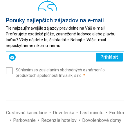
Ponuky najlepších zájazdov na e-mail
Tie najzaujímavejšie zájazdy pravidelne na Váš e-mail!
Preferujete exotické pláže, zasnežené ľadovce alebo plavbu
loďou? Vždy nájdete to, čo hľadáte. Nebojte, Váš e-mail
neposkytneme nikomu inému.
Zadajte
Prihlásiť
svoj
e-
Súhlasím so zasielaním obchodných oznámení o
mail
(povinné)
produktoch spoločnosti Invia.sk, s.r.o.
*
(povinné)
*
Cestovné kancelárie
Dovolenka
Last minute
Exotika
Parkovanie
Recenzie hotelov
Dovolenkové domy