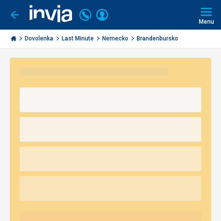
Volajte
Prihlásiť
Ísť
späť
+421
Menu
sa
2
Invia.sk
3221
Dovolenka
Last Minute
Nemecko
Brandenbursko
0491