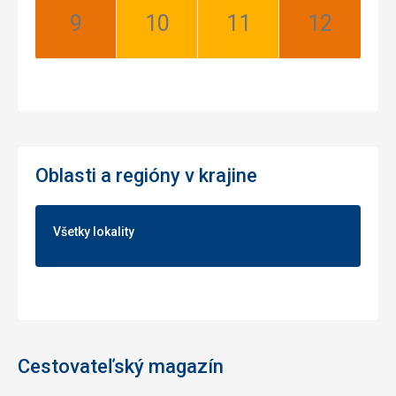
September:
Október:
November:
December:
Najlepší
Dobrý
Dobrý
Najlepší
Oblasti a regióny v krajine
Všetky lokality
Cestovateľský magazín