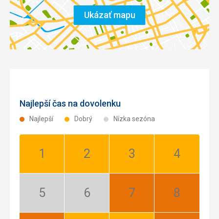
Ukázať mapu
Najlepší čas na dovolenku
Najlepší
Dobrý
Nízka sezóna
Január:
Február:
Marec:
Apríl:
Dobrý
Dobrý
Dobrý
Dobrý
Máj:
Jún:
Júl:
August:
Nízka
Nízka
Najlepší
Najlepší
sezóna
sezóna