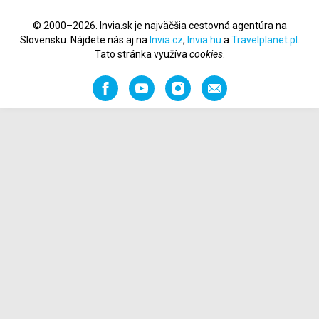
© 2000–2026. Invia.sk je najväčšia cestovná agentúra na
Slovensku. Nájdete nás aj na
Invia.cz
,
Invia.hu
a
Travelplanet.pl
.
Tato stránka využíva
cookies
.
Facebook
YouTube
Instagram
Odporučiť