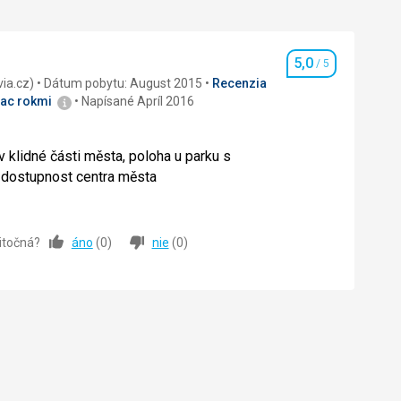
5,0
/ 5
Hodnotenie
recenzia (Invia.cz)
Dátum pobytu: August 2015
Recenzia
iac rokmi
Napísané Apríl 2016
v klidné části města, poloha u parku s
á dostupnost centra města
v klidné části města, poloha u parku s
á dostupnost centra města
žitočná?
áno
(
0
)
nie
(
0
)
5,0
/ 5
5,0
/ 5
5,0
/ 5
5,0
/ 5