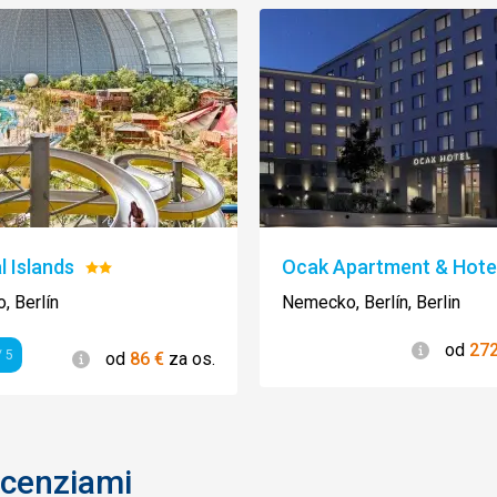
l Islands
Ocak Apartment & Hote
Hodnotenie:
2/5
 Berlín
Nemecko, Berlín, Berlin
Informác
od
27
Informácie
 5
od
86
€
za os.
enie
ecenziami