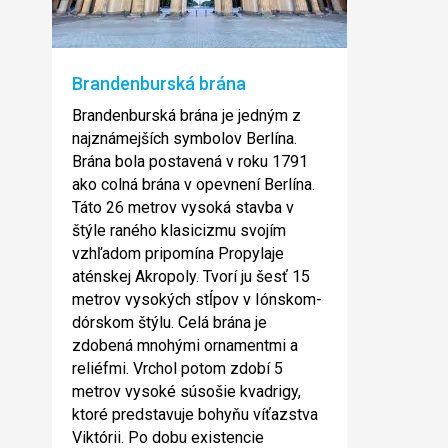
Brandenburská brána
Brandenburská brána je jedným z
najznámejších symbolov Berlína.
Brána bola postavená v roku 1791
ako colná brána v opevnení Berlína.
Táto 26 metrov vysoká stavba v
štýle raného klasicizmu svojím
vzhľadom pripomína Propylaje
aténskej Akropoly. Tvorí ju šesť 15
metrov vysokých stĺpov v Iónskom-
dórskom štýlu. Celá brána je
zdobená mnohými ornamentmi a
reliéfmi. Vrchol potom zdobí 5
metrov vysoké súsošie kvadrigy,
ktoré predstavuje bohyňu víťazstva
Viktórii. Po dobu existencie