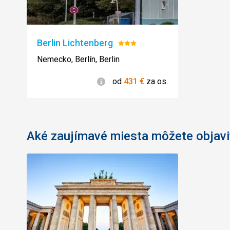
Berlin Lichtenberg
Hodnotenie:
3/5
Nemecko, Berlín, Berlin
Informácie
od
431
€
za os.
Aké zaujímavé miesta môžete objavi