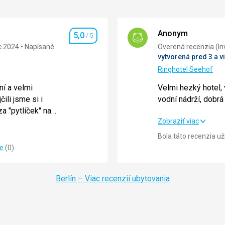
Anonym
5,0
/ 5
Hodnotenie
c 2024
Napísané
Overená 
vytvorená pred 3 a v
Ringhotel Seehof
ní a velmi
Velmi hezký hotel, 
ili jsme si i
vodní nádrží, dobr
a "pytlíček" na
Velmi hezký hotel, 
Zobraziť viac
klid pokoje, jsme
ní a velmi
vodní nádrží, dobr
 zájezd velmi
Bola táto recenzia u
ili jsme si i
ie
(
0
)
Strava
a "pytlíček" na
klid pokoje, jsme
Ubytovanie
 zájezd velmi
Berlín – Viac recenzií ubytovania
Okolie
5,0
/ 5
Služby