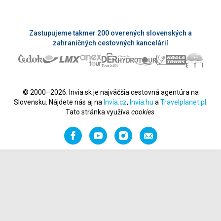
Zastupujeme takmer 200 overených slovenských a
zahraničných cestovných kancelárií
© 2000–2026. Invia.sk je najväčšia cestovná agentúra na
Slovensku. Nájdete nás aj na
Invia.cz
,
Invia.hu
a
Travelplanet.pl
.
Tato stránka využíva
cookies
.
Facebook
YouTube
Instagram
Odporučiť