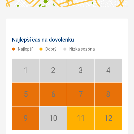
Najlepší čas na dovolenku
Najlepší
Dobrý
Nízka sezóna
Január:
Február:
Marec:
Apríl:
Nízka
Nízka
Nízka
Nízka
sezóna
sezóna
sezóna
sezóna
Máj:
Jún:
Júl:
August:
Najlepší
Najlepší
Najlepší
Najlepší
September:
Október:
November:
December:
Najlepší
Nízka
Dobrý
Dobrý
sezóna