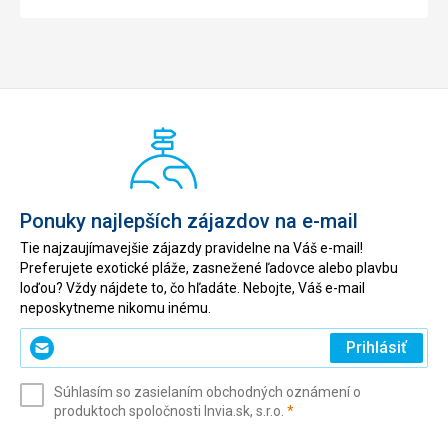
Ponuky najlepších zájazdov na e-mail
Tie najzaujímavejšie zájazdy pravidelne na Váš e-mail!
Preferujete exotické pláže, zasnežené ľadovce alebo plavbu
loďou? Vždy nájdete to, čo hľadáte. Nebojte, Váš e-mail
neposkytneme nikomu inému.
Zadajte
Prihlásiť
svoj
e-
Súhlasím so zasielaním obchodných oznámení o
mail
(povinné)
produktoch spoločnosti Invia.sk, s.r.o.
*
(povinné)
*