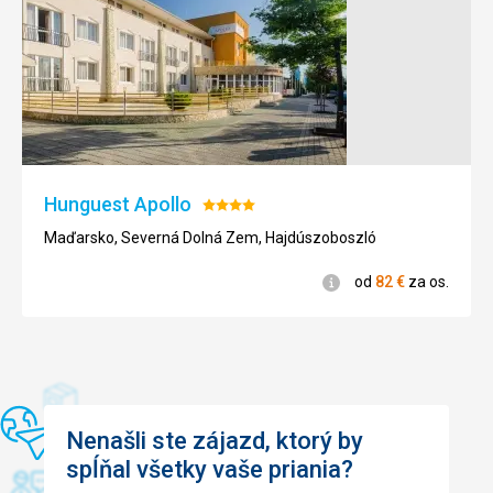
Strava
Strava velice pestrá a moc nám chutnalo.
Ubytovanie
Ubytování bylo perfektní.
Služby
Se službami hotelu jsme byli spokojeni.
Táto recenzia bola preložená automaticky pomocou
Hunguest Apollo
Hodnotenie:
Google Translate
4/5
Maďarsko, Severná Dolná Zem, Hajdúszoboszló
Informácie
od
82
€
za os.
Nenašli ste zájazd, ktorý by
spĺňal všetky vaše priania?