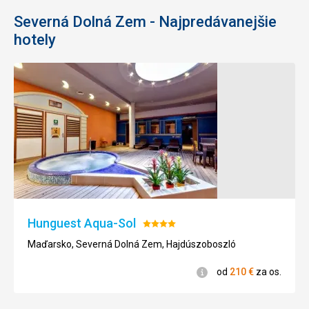
Severná Dolná Zem - Najpredávanejšie
hotely
Hunguest Aqua-Sol
Hodnotenie:
4/5
Maďarsko, Severná Dolná Zem, Hajdúszoboszló
Informácie
od
210
€
za os.