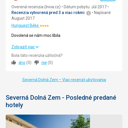
Overená recenzia (Invia.cz)
Dátum pobytu: Júl 2017
Cena
5,0
/ 5
Recenzia vytvorená pred 3 a viac rokmi
Napísané
August 2017
Hunguest Béke
Hodnotenie:
4/5
Dovolená se nám moc líbila.
Dovolená se nám moc líbila.
Zobraziť viac
Bola táto recenzia užitočná?
Strava
5,0
/ 5
áno
(
0
)
nie
(
0
)
Ubytovanie
5,0
/ 5
Severná Dolná Zem – Viac recenzií ubytovania
Okolie
5,0
/ 5
Služby
5,0
/ 5
Severná Dolná Zem - Posledné predané
hotely
Cena
5,0
/ 5
Pláž
Perfektní. Vstup přímo z hotelu.