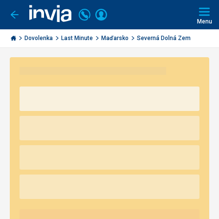
Volajte
Prihlásiť
Ísť
späť
+421
Menu
sa
2
Invia.sk
3221
Dovolenka
Last Minute
Maďarsko
Severná Dolná Zem
0491