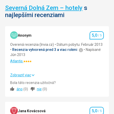
Severná Dolná Zem – hotely
s
najlepšími recenziami
5,0
Anonym
/ 5
Hodnotenie
Overená recenzia (Invia.cz)
Dátum pobytu: Február 2013
Recenzia vytvorená pred 3 a viac rokmi
Napísané
Jún 2013
Atlantis
Hodnotenie:
4/5
Zobraziť viac
Strava
5,0
/ 5
Bola táto recenzia užitočná?
áno
(
0
)
nie
(
0
)
Ubytovanie
5,0
/ 5
Okolie
5,0
/ 5
5,0
Služby
5,0
/ 5
Jana Kovácsová
/ 5
Hodnotenie