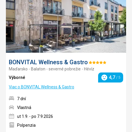
obľúb
BONVITAL Wellness & Gastro
Hodnotenie:
Maďarsko - Balaton - severné pobrežie - Hévíz
5/5
4,7
Výborné
/ 5
Hodnotenie
Viac o BONVITAL Wellness & Gastro
7 dní
Vlastná
ut 1.9. - po 7.9.2026
Polpenzia