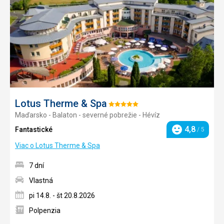
obľúb
Lotus Therme & Spa
Hodnotenie:
Maďarsko - Balaton - severné pobrežie - Hévíz
5/5
4,8
Fantastické
/ 5
Hodnotenie
Viac o Lotus Therme & Spa
7 dní
Vlastná
pi 14.8. - št 20.8.2026
Polpenzia