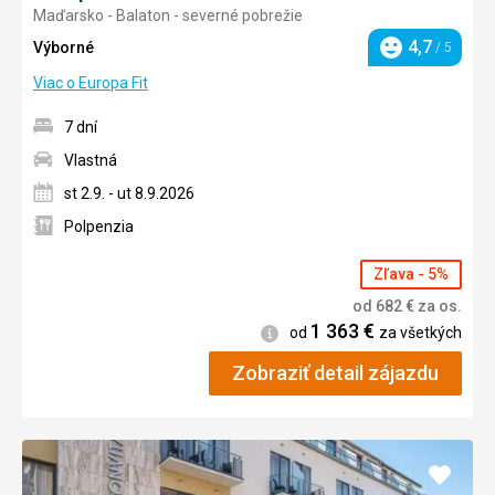
Maďarsko - Balaton - severné pobrežie
4/5
4,7
Výborné
/ 5
Hodnotenie
Viac o Europa Fit
7 dní
Vlastná
st 2.9. - ut 8.9.2026
Polpenzia
Zľava - 5%
od
682
€
za os.
1 363
€
Informácie
od
za všetkých
Zobraziť detail zájazdu
Pridať
do