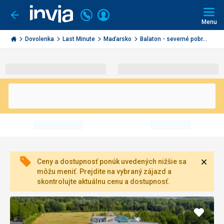
Volajte
Prihlásiť
Ísť
späť
+421
Menu
sa
2
Invia.sk
3221
Dovolenka
Last Minute
Maďarsko
Balaton - severné pobr...
0491
Zavri
Ceny a dostupnosť ponúk uvedených nižšie sa
môžu meniť. Prejdite na vybraný zájazd a
skontrolujte aktuálnu cenu a dostupnosť.
Pridať
do