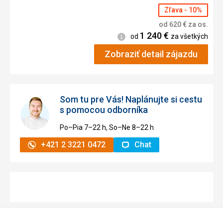
Zľava - 10%
od
620
€
za os.
1 240
€
Informácie
od
za všetkých
Zobraziť detail zájazdu
Som tu pre Vás! Naplánujte si cestu
s pomocou odborníka
Po–Pia 7–⁠⁠⁠⁠⁠⁠22 h, So–Ne 8–⁠⁠⁠⁠⁠⁠22 h
+421 2 3221 0472
Chat