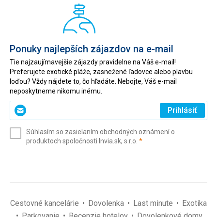
Ponuky najlepších zájazdov na e-mail
Tie najzaujímavejšie zájazdy pravidelne na Váš e-mail!
Preferujete exotické pláže, zasnežené ľadovce alebo plavbu
loďou? Vždy nájdete to, čo hľadáte. Nebojte, Váš e-mail
neposkytneme nikomu inému.
Zadajte
Prihlásiť
svoj
e-
Súhlasím so zasielaním obchodných oznámení o
mail
(povinné)
produktoch spoločnosti Invia.sk, s.r.o.
*
(povinné)
*
Cestovné kancelárie
Dovolenka
Last minute
Exotika
Parkovanie
Recenzie hotelov
Dovolenkové domy