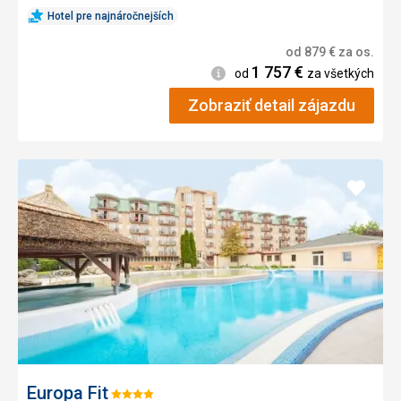
Hotel pre najnáročnejších
od
879
€
za os.
1 757
€
Informácie
od
za všetkých
Zobraziť detail zájazdu
Pridať
do
obľúb
Europa Fit
Hodnotenie: