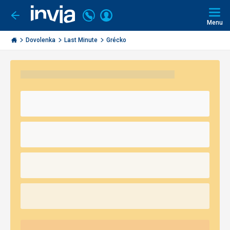
Volajte
Prihlásiť
Ísť
späť
+421
Menu
sa
2
Invia.sk
3221
Dovolenka
Last Minute
Grécko
0491