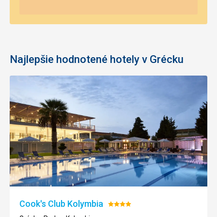
Najlepšie hodnotené hotely v Grécku
Cook'​s Club Kolymbia
Hodnotenie:
4/5