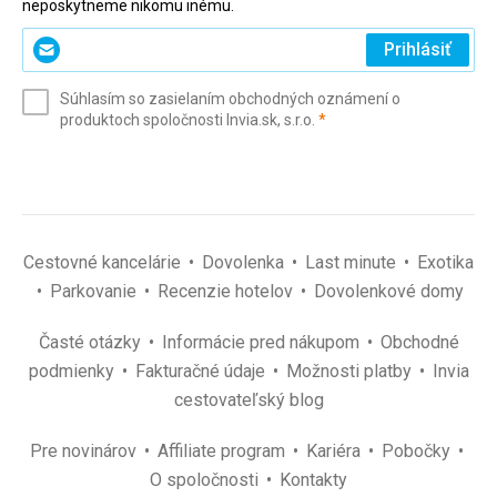
neposkytneme nikomu inému.
Zadajte
Prihlásiť
svoj
e-
Súhlasím so zasielaním obchodných oznámení o
mail
(povinné)
produktoch spoločnosti Invia.sk, s.r.o.
*
(povinné)
*
Cestovné kancelárie
Dovolenka
Last minute
Exotika
Parkovanie
Recenzie hotelov
Dovolenkové domy
Časté otázky
Informácie pred nákupom
Obchodné
podmienky
Fakturačné údaje
Možnosti platby
Invia
cestovateľský blog
Pre novinárov
Affiliate program
Kariéra
Pobočky
O spoločnosti
Kontakty