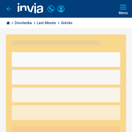
Volajte
Prihlásiť
Ísť
späť
+421
Menu
sa
2
Invia.sk
3221
Dovolenka
Last Minute
Grécko
0491