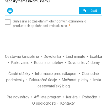
neposkytneme nikomu inému.
Zadajte
Prihlásiť
svoj
e-
Súhlasím so zasielaním obchodných oznámení o
mail
(povinné)
produktoch spoločnosti Invia.sk, s.r.o.
*
(povinné)
*
Cestovné kancelárie
Dovolenka
Last minute
Exotika
Parkovanie
Recenzie hotelov
Dovolenkové domy
Časté otázky
Informácie pred nákupom
Obchodné
podmienky
Fakturačné údaje
Možnosti platby
Invia
cestovateľský blog
Pre novinárov
Affiliate program
Kariéra
Pobočky
O spoločnosti
Kontakty