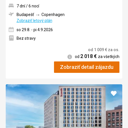
7 dní / 6 nocí
Budapešť
Copenhagen
Zobraziť letový plán
so 29.8. - pi 4.9.2026
Bez stravy
od
1 009
€
za os.
2 018
€
Informácie
od
za všetkých
Zobraziť detail zájazdu
Pridať
do
obľúb