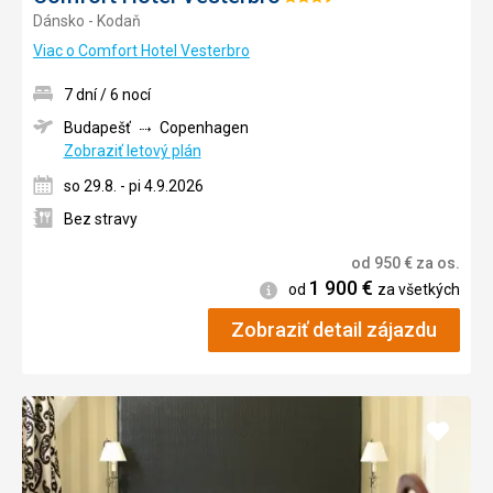
Hodnotenie:
Dánsko - Kodaň
3.5/5
Viac o Comfort Hotel Vesterbro
7 dní / 6 nocí
Budapešť
Copenhagen
Zobraziť letový plán
so 29.8. - pi 4.9.2026
Bez stravy
od
950
€
za os.
1 900
€
Informácie
od
za všetkých
Zobraziť detail zájazdu
Pridať
do
obľúb