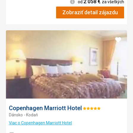
2 058
€
Informácie
od
za všetkých
Zobraziť detail zájazdu
Pridať
do
obľúb
Copenhagen Marriott Hotel
Hodnotenie:
Dánsko - Kodaň
5/5
Viac o Copenhagen Marriott Hotel