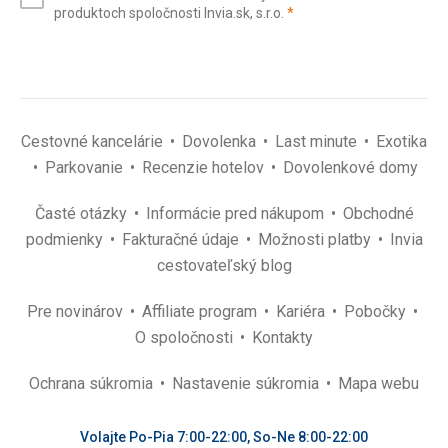
(povinné)
produktoch spoločnosti Invia.sk, s.r.o.
*
(povinné)
*
Cestovné kancelárie
Dovolenka
Last minute
Exotika
Parkovanie
Recenzie hotelov
Dovolenkové domy
Časté otázky
Informácie pred nákupom
Obchodné
podmienky
Fakturačné údaje
Možnosti platby
Invia
cestovateľský blog
Pre novinárov
Affiliate program
Kariéra
Pobočky
O spoločnosti
Kontakty
Ochrana súkromia
Nastavenie súkromia
Mapa webu
Volajte Po-Pia 7:00-22:00, So-Ne 8:00-22:00