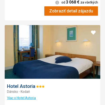
3 068
€
Informácie
od
za všetkých
Zobraziť detail zájazdu
Pridať
do
obľúb
Hotel Astoria
Hodnotenie:
Dánsko - Kodaň
3/5
Viac o Hotel Astoria