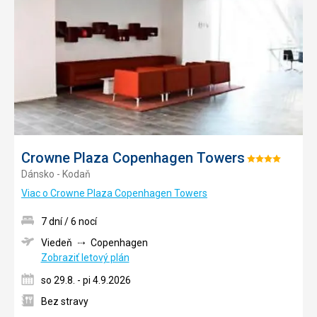
do
obľúb
Crowne Plaza Copenhagen Towers
Hodnotenie:
Dánsko - Kodaň
4/5
Viac o Crowne Plaza Copenhagen Towers
7 dní / 6 nocí
Viedeň
Copenhagen
Zobraziť letový plán
so 29.8. - pi 4.9.2026
Bez stravy