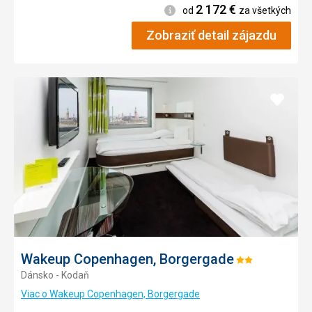
2 172
€
Informácie
od
za všetkých
Zobraziť detail zájazdu
Pridať
do
obľúb
Wakeup Copenhagen, Borgergade
Hodnotenie:
Dánsko - Kodaň
2/5
Viac o Wakeup Copenhagen, Borgergade