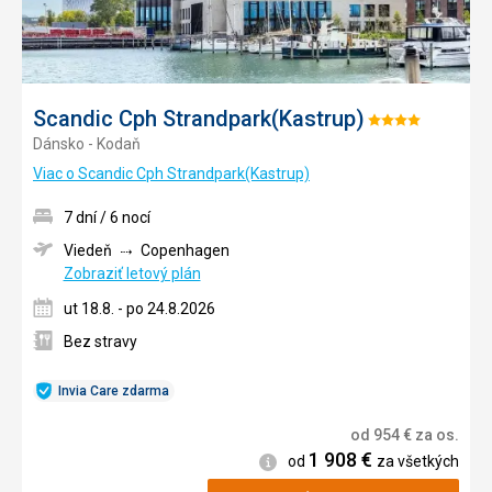
Scandic Cph Strandpark(Kastrup)
Hodnotenie:
Dánsko - Kodaň
4/5
Viac o Scandic Cph Strandpark(Kastrup)
7 dní / 6 nocí
Viedeň
Copenhagen
Zobraziť letový plán
ut 18.8. - po 24.8.2026
Bez stravy
Invia Care zdarma
od
954
€
za os.
1 908
€
Informácie
od
za všetkých