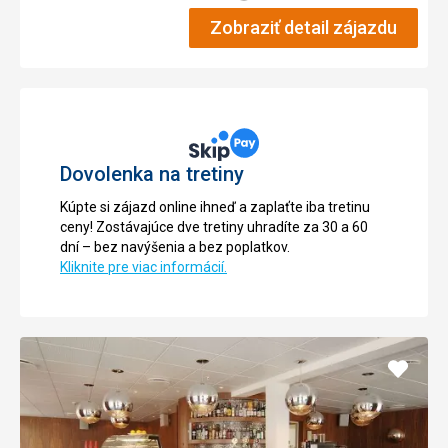
Zobraziť detail zájazdu
Dovolenka na tretiny
Kúpte si zájazd online ihneď a zaplaťte iba tretinu
ceny! Zostávajúce dve tretiny uhradíte za 30 a 60
dní – bez navýšenia a bez poplatkov.
Kliknite pre viac informácií.
Pridať
do
obľúb