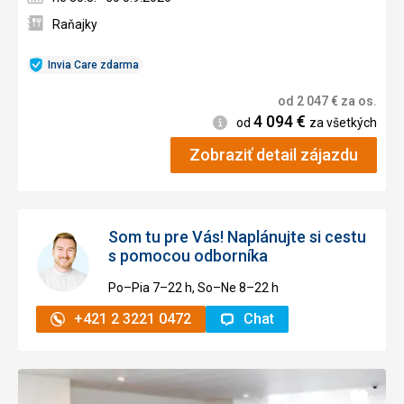
Raňajky
Invia Care zdarma
od
2 047
€
za os.
4 094
€
Informácie
od
za všetkých
Zobraziť detail zájazdu
Som tu pre Vás! Naplánujte si cestu
s pomocou odborníka
Po–Pia 7–⁠⁠⁠⁠⁠⁠22 h, So–Ne 8–⁠⁠⁠⁠⁠⁠22 h
+421 2 3221 0472
Chat
Pridať