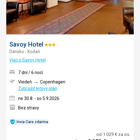
Savoy Hotel
Hodnotenie:
Dánsko - Kodaň
3/5
Viac o Savoy Hotel
7 dní / 6 nocí
Viedeň
Copenhagen
Zobraziť letový plán
ne 30.8. - so 5.9.2026
Bez stravy
Invia Care zdarma
od
1 029
€
za os.