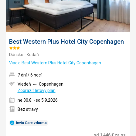
Best Western Plus Hotel City Copenhagen
Hodnotenie:
Dánsko - Kodaň
3/5
Viac o Best Western Plus Hotel City Copenhagen
7 dní / 6 nocí
Viedeň
Copenhagen
Zobraziť letový plán
ne 30.8. - so 5.9.2026
Bez stravy
Invia Care zdarma
od
1 446
€
za os.