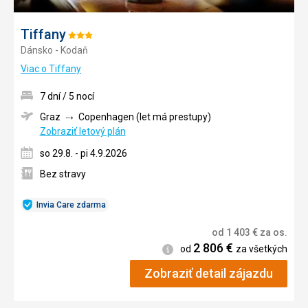
Tiffany
Hodnotenie:
Dánsko - Kodaň
3/5
Viac o Tiffany
7 dní / 5 nocí
Graz
Copenhagen (let má prestupy)
Zobraziť letový plán
so 29.8. - pi 4.9.2026
Bez stravy
Invia Care zdarma
od
1 403
€
za os.
2 806
€
Informácie
od
za všetkých
Zobraziť detail zájazdu