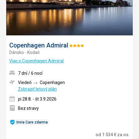
Copenhagen Admiral
Hodnotenie:
Dánsko - Kodaň
4/5
Viac o Copenhagen Admiral
7 dní / 6 nocí
Viedeň
Copenhagen
Zobraziť letový plán
pi 28.8. - št 3.9.2026
Bez stravy
Invia Care zdarma
od
1 534
€
za os.