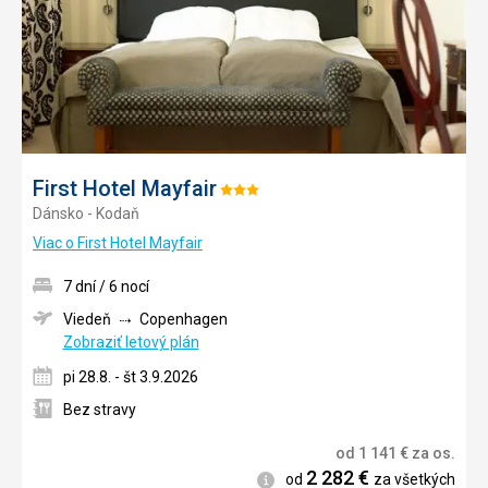
First Hotel Mayfair
Hodnotenie:
Dánsko - Kodaň
3/5
Viac o First Hotel Mayfair
7 dní / 6 nocí
Viedeň
Copenhagen
Zobraziť letový plán
pi 28.8. - št 3.9.2026
Bez stravy
od
1 141
€
za os.
2 282
€
Informácie
od
za všetkých