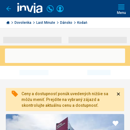
Volajte
Prihlásiť
Ísť
späť
+421
Menu
sa
2
Invia.sk
3221
Dovolenka
Last Minute
Dánsko
Kodaň
0491
Zavri
Ceny a dostupnosť ponúk uvedených nižšie sa
môžu meniť. Prejdite na vybraný zájazd a
skontrolujte aktuálnu cenu a dostupnosť.
Pridať
do