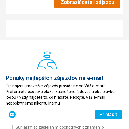
Zobraziť detail zájazdu
Ponuky najlepších zájazdov na e-mail
Tie najzaujímavejšie zájazdy pravidelne na Váš e-mail!
Preferujete exotické pláže, zasnežené ľadovce alebo plavbu
loďou? Vždy nájdete to, čo hľadáte. Nebojte, Váš e-mail
neposkytneme nikomu inému.
Zadajte
Prihlásiť
svoj
e-
Súhlasím so zasielaním obchodných oznámení o
mail