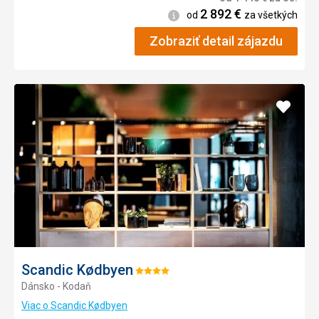
2 892
€
Informácie
od
za všetkých
Zobraziť detail zájazdu
Pridať
do
obľúb
Scandic Kødbyen
Hodnotenie:
Dánsko - Kodaň
4/5
Viac o Scandic Kødbyen