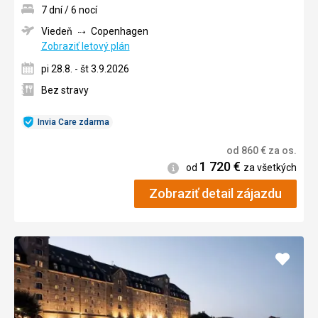
7 dní / 6 nocí
Viedeň
Copenhagen
Zobraziť letový plán
pi 28.8. - št 3.9.2026
Bez stravy
Invia Care zdarma
od
860
€
za os.
1 720
€
Informácie
od
za všetkých
Zobraziť detail zájazdu
Pridať
do
obľúb