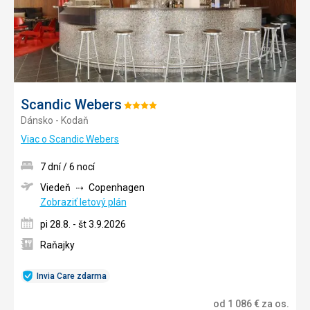
Scandic Webers
Hodnotenie:
Dánsko - Kodaň
4/5
Viac o Scandic Webers
7 dní / 6 nocí
Viedeň
Copenhagen
Zobraziť letový plán
pi 28.8. - št 3.9.2026
Raňajky
Invia Care zdarma
od
1 086
€
za os.