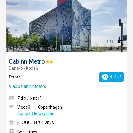
obľúb
Cabinn Metro
Hodnotenie:
Dánsko - Kodaň
2/5
3,7
Dobré
/ 5
Hodnotenie
Viac o Cabinn Metro
7 dní / 6 nocí
Viedeň
Copenhagen
Zobraziť letový plán
pi 28.8. - št 3.9.2026
Bez stravy