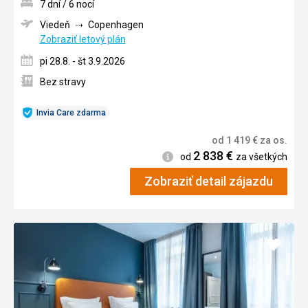
7 dní / 6 nocí
Viedeň
Copenhagen
Zobraziť letový plán
pi 28.8. - št 3.9.2026
Bez stravy
Invia Care zdarma
od
1 419
€
za os.
2 838
€
Informácie
od
za všetkých
Zobraziť detail zájazdu
Pridať
do
obľúb