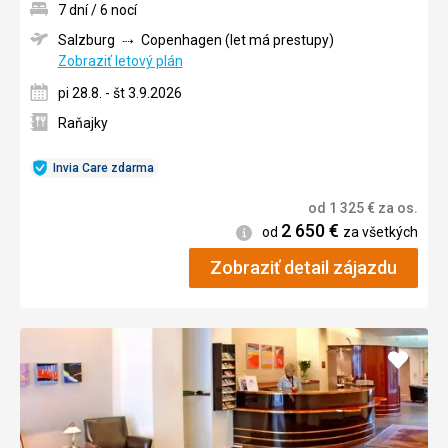
7 dní / 6 nocí
Salzburg
Copenhagen (let má prestupy)
Zobraziť letový plán
pi 28.8. - št 3.9.2026
Raňajky
Invia Care zdarma
od
1 325
€
za os.
2 650
€
Informácie
od
za všetkých
Zobraziť detail zájazdu
Pridať
do
obľúb