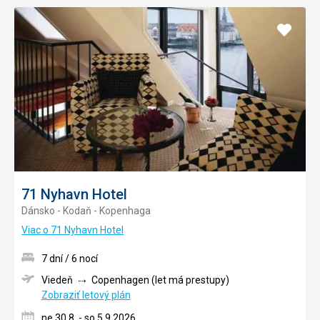
Pridať
do
obľúb
71 Nyhavn Hotel
Dánsko - Kodaň - Kopenhaga
Viac o 71 Nyhavn Hotel
7 dní / 6 nocí
Viedeň
Copenhagen (let má prestupy)
Zobraziť letový plán
ne 30.8. - so 5.9.2026