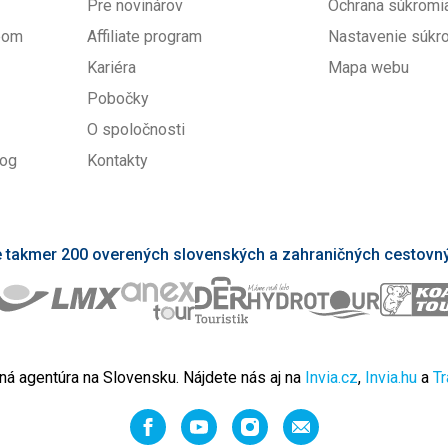
Pre novinárov
Ochrana súkromi
upom
Affiliate program
Nastavenie súkr
Kariéra
Mapa webu
Pobočky
O spoločnosti
log
Kontakty
takmer 200 overených slovenských a zahraničných cestovný
ná agentúra na Slovensku. Nájdete nás aj na
Invia.cz
,
Invia.hu
a
Tr
Facebook
YouTube
Instagram
Odporučiť