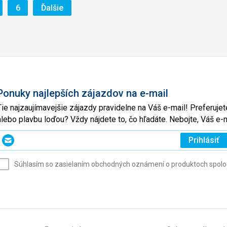
ránka
Stránka
Stránka
6
Ďalšie
Ponuky najlepších zájazdov na e-mail
Tie najzaujímavejšie zájazdy pravidelne na Váš e-mail! Preferuj
alebo plavbu loďou? Vždy nájdete to, čo hľadáte. Nebojte, Váš 
Zadajte
Prihlásiť
svoj
e-
Súhlasím so zasielaním obchodných oznámení o produktoch spoločno
mail
(povinné)