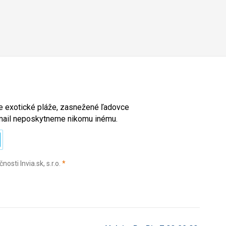
ete exotické pláže, zasnežené ľadovce
e-mail neposkytneme nikomu inému.
(povinné)
sti Invia.sk, s.r.o.
*