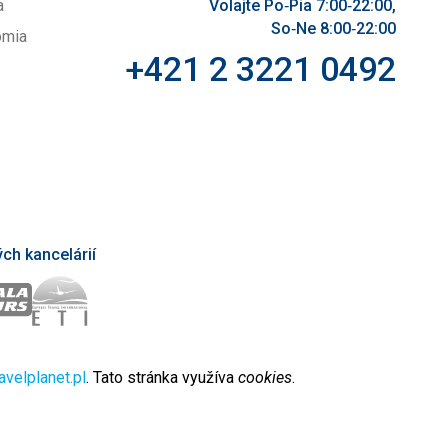
a
Volajte Po‑Pia 7:00‑22:00,
So‑Ne 8:00‑22:00
omia
+421 2 3221 0492
ch kancelárií
avelplanet.pl
. Tato stránka využíva
cookies
.