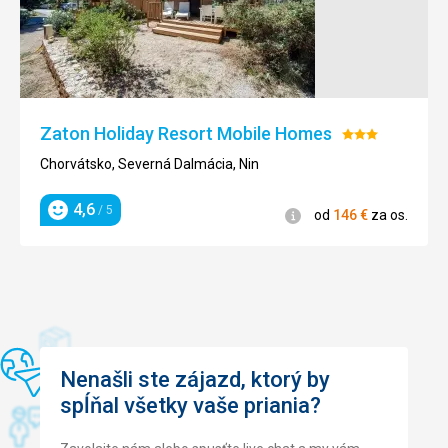
Služby
Výměna ručníků v půlce pobytu - dobré
Táto recenzia bola preložená automaticky pomocou
Google Translate
Zaton Holiday Resort Mobile Homes
Hodnotenie:
3/5
Chorvátsko, Severná Dalmácia, Nin
4,6
/ 5
Informácie
od
146
€
za os.
Hodnotenie
Nenašli ste zájazd, ktorý by
spĺňal všetky vaše priania?