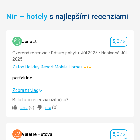
Nin – hotely
s najlepšími recenziami
5,0
Jana J.
/ 5
Hodnotenie
Overená recenzia
Dátum pobytu: Júl 2025
Napísané Júl
2025
Zaton Holiday Resort Mobile Homes
Hodnotenie:
3/5
perfektne
perfektne
Zobraziť viac
Bola táto recenzia užitočná?
Strava
5,0
/ 5
áno
(
0
)
nie
(
0
)
Ubytovanie
5,0
/ 5
Okolie
5,0
/ 5
5,0
Valerie Hotová
/ 5
Hodnotenie