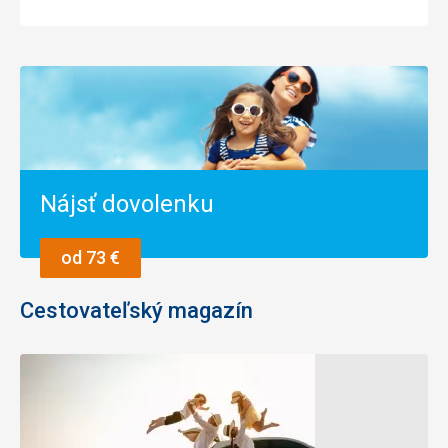
Nájsť dovolenku
od 73 €
Cestovateľský magazín