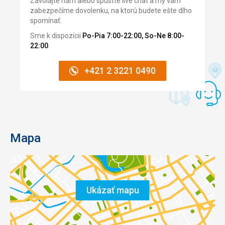
Zavolajte nám alebo spusťte live chat a my vám
zabezpečíme dovolenku, na ktorú budete ešte dlho
spomínať.
Sme k dispozícii
Po-Pia 7:00-22:00, So-Ne 8:00-
22:00
.
+421 2 3221 0490
Mapa
Ukázať mapu