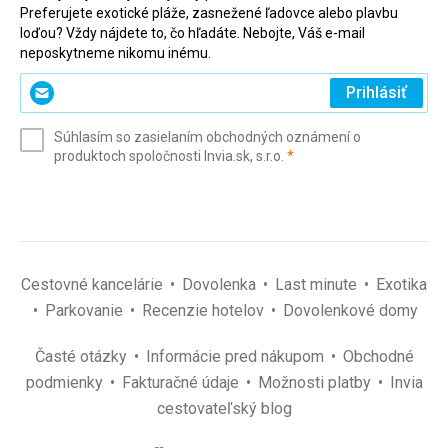
Preferujete exotické pláže, zasnežené ľadovce alebo plavbu
loďou? Vždy nájdete to, čo hľadáte. Nebojte, Váš e-mail
neposkytneme nikomu inému.
Zadajte
Prihlásiť
svoj
e-
Súhlasím so zasielaním obchodných oznámení o
mail
(povinné)
produktoch spoločnosti Invia.sk, s.r.o.
*
(povinné)
*
Cestovné kancelárie
Dovolenka
Last minute
Exotika
Parkovanie
Recenzie hotelov
Dovolenkové domy
Časté otázky
Informácie pred nákupom
Obchodné
podmienky
Fakturačné údaje
Možnosti platby
Invia
cestovateľský blog