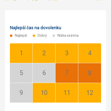
Najlepší čas na dovolenku
Najlepší
Dobrý
Nízka sezóna
Január:
Február:
Marec:
Apríl:
Dobrý
Dobrý
Dobrý
Dobrý
Máj:
Jún:
Júl:
August:
Nízka
Nízka
Najlepší
Najlepší
sezóna
sezóna
September:
Október:
November:
December:
Nízka
Dobrý
Dobrý
Dobrý
sezóna