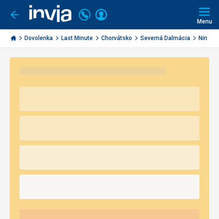
Volajte
Prihlásiť
Ísť
späť
+421
Menu
sa
2
Invia.sk
3221
Dovolenka
Last Minute
Chorvátsko
Severná Dalmácia
Nin
0491