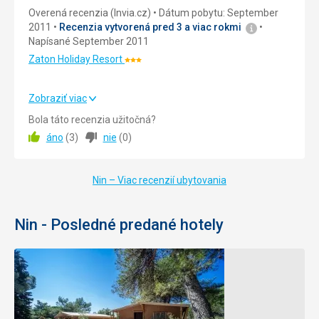
Služby
5,0
/ 5
Overená recenzia (Invia.cz)
Dátum pobytu: September
2011
Recenzia vytvorená pred 3 a viac rokmi
Cena
5,0
/ 5
Napísané September 2011
Zaton Holiday Resort
Hodnotenie:
Strava
3/5
dobra
Zobraziť viac
Ubytovanie
Cena
5,0
/ 5
Bola táto recenzia užitočná?
velmi male, ale utulne
áno
(
3
)
nie
(
0
)
Pláž
Pláž do 400 m od našeho mobilního domu, dobrá
Nin – Viac recenzií ubytovania
dostupnost, pláž písčitooblázková, po celou dobu pobytu
animační programy na pláži jak pro děti, tak i dospělé.
Strava
Nin - Posledné predané hotely
Vlastní
Ubytovanie
V mobilních domech ubytování velmi příjemné, zejména z
mé strany výhoda 2x wc se sprchovým koutem. Cena
mimo sezónu přijatelná v sezóně výrazně dražší.