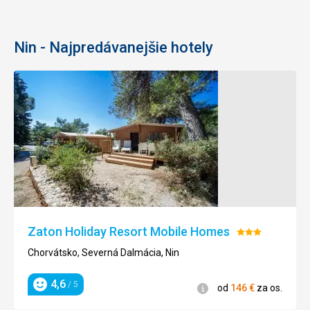
Nin - Najpredávanejšie hotely
Zaton Holiday Resort Mobile Homes
Hodnotenie:
3/5
Chorvátsko, Severná Dalmácia, Nin
4,6
/ 5
Informácie
od
146
€
za os.
Hodnotenie