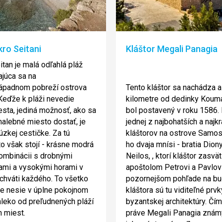
kro Seitani
Kláštor Megali Panagia
itan je malá odľahlá pláž
júca sa na
ápadnom pobreží ostrova
Tento kláštor sa nachádza a
eďže k pláži nevedie
kilometre od dedinky Kouma
esta, jediná možnosť, ako sa
bol postavený v roku 1586. 
malebné miesto dostať, je
jednej z najbohatších a najkr
úzkej cestičke. Za tú
kláštorov na ostrove Samos.
o však stojí - krásne modrá
ho dvaja mnísi - bratia Dion
ombinácii s drobnými
Neilos, , ktorí kláštor zasväti
ami a vysokými horami v
apoštolom Petrovi a Pavlovi
chváti každého. To všetko
pozornejšom pohľade na b
e nesie v úplne pokojnom
kláštora sú tu viditeľné prvk
leko od preľudnených pláží
byzantskej architektúry. Čím
h miest.
práve Megali Panagia znám