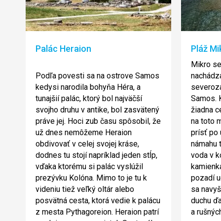
Palác Heraion
Pláž Mi
Mikro se
Podľa povesti sa na ostrove Samos
nachádza
kedysi narodila bohyňa Héra, a
severoz
tunajšií palác, ktorý bol najväčší
Samos. K
svojho druhu v antike, bol zasvätený
žiadna c
práve jej. Hoci zub času spôsobil, že
na toto 
už dnes nemôžeme Heraion
prísť po 
obdivovať v celej svojej kráse,
námahu t
dodnes tu stojí napríklad jeden stĺp,
voda v k
vďaka ktorému si palác vyslúžil
kamienk
prezývku Kolóna. Mimo to je tu k
pozadí u
videniu tiež veľký oltár alebo
sa navyš
posvätná cesta, ktorá vedie k palácu
duchu ďa
z mesta Pythagoreion. Heraion patrí
a rušnýc