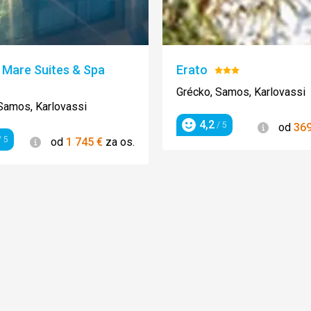
 Mare Suites & Spa
Erato
Hodnotenie:
enie:
3/5
Grécko, Samos, Karlovassi
Samos, Karlovassi
4,2
Informác
/ 5
od
36
Hodnotenie
Informácie
 5
od
1 745
€
za os.
enie