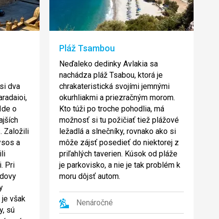
Pláž Tsambou
Neďaleko dedinky Avlakia sa
nachádza pláž Tsabou, ktorá je
si dva
chrakateristická svojími jemnými
radaioi,
okurhliakmi a priezračným morom.
Ide o
Kto túži po troche pohodlia, má
ajších
možnosť si tu požičiať tiež plážové
 Založili
ležadlá a slnečníky, rovnako ako si
ysos a
môže zájsť posedieť do niektorej z
li
priľahlých taverien. Kúsok od pláže
. Pri
je parkovisko, a nie je tak problém k
udovy
moru dôjsť autom.
y
 je však
Nenáročné
y, sú