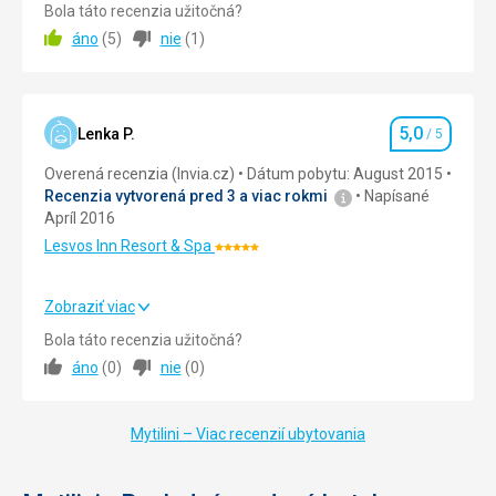
Krásný ostrov s málo turisty, skvělý výlet!
Bola táto recenzia užitočná?
áno
(
5
)
nie
(
1
)
Strava
5,0
/ 5
Ubytovanie
5,0
/ 5
5,0
Okolie
5,0
/ 5
Lenka P.
/ 5
Hodnotenie
Overená recenzia (Invia.cz)
Dátum pobytu: August 2015
Služby
5,0
/ 5
Recenzia vytvorená pred 3 a viac rokmi
Napísané
Apríl 2016
Cena
5,0
/ 5
Lesvos Inn Resort & Spa
Hodnotenie:
5/5
Pláž
Zobraziť viac
Hotelová pláž čistá, malá, kamenitá, lehátka zdarma
Strava
5,0
/ 5
Bola táto recenzia užitočná?
Strava
Jídlo pro 3, pískej ok, každý si něco rozdrtí,,
áno
(
0
)
nie
(
0
)
Ubytovanie
5,0
/ 5
Ubytovanie
Okolie
5,0
/ 5
3hvězdičkový hotel odpovídající ceně! Čisté, žádné fronty,
Mytilini – Viac recenzií ubytovania
žádné davy u bazénu a pláže, velmi zelená, velmi ochotný
Služby
5,0
/ 5
a milý personál!