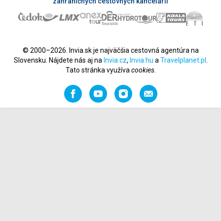
zahraničných cestovných kancelárií
© 2000–2026. Invia.sk je najväčšia cestovná agentúra na
Slovensku. Nájdete nás aj na
Invia.cz
,
Invia.hu
a
Travelplanet.pl
.
Tato stránka využíva
cookies
.
Facebook
YouTube
Instagram
Odporučiť