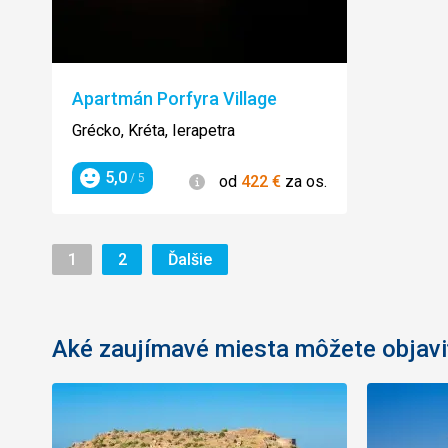
Apartmán Porfyra Village
Grécko, Kréta, Ierapetra
5,0
Informácie
/ 5
od
422
€
za os.
Hodnotenie
Stránka
Stránka
Stránka
1
2
Ďalšie
Aké zaujímavé miesta môžete objavi