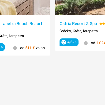
erapetra Beach Resort
Ostria Resort & Spa
Ho
enie:
5/
Grécko, Kréta, Ierapetra
Kréta, Ierapetra
4,8
Informácie
/ 5
od
1 02
Hodnotenie
Informácie
 5
od
811
€
za os.
enie