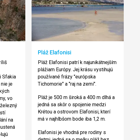
Pláž Elafonisi
íliš
Pláž Elafonisi patrí k najunikátnejším
plážiam Európy. Jej krásu vystihujú
i Sfakia
používané frázy "európska
 nie je
Tichomorie" a "raj na zemi".
ľkých
Pláž je 500 m široká a 400 m dlhá a
my, vo
jedná sa skôr o spojenie medzi
 železný
Krétou a ostrovom Elafonisi, kterí
stí
má v najhlbšom bode iba 1,2 m.
lání na
pustená
Elafonisi je vhodná pre rodiny s
lujú
detmi, jedná sa o melku pláž bez