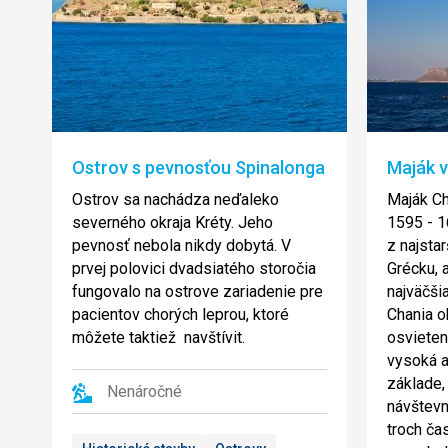
Ostrov s pevnosťou Spinalonga
Maják v
Ostrov sa nachádza neďaleko
Maják Ch
severného okraja Kréty. Jeho
1595 - 1
pevnosť nebola nikdy dobytá. V
z najstar
prvej polovici dvadsiatého storočia
Grécku, 
fungovalo na ostrove zariadenie pre
najväčši
pacientov chorých leprou, ktoré
Chania o
môžete taktiež navštívit.
osvieten
vysoká 
základe, 
Nenáročné
návštevn
troch čas