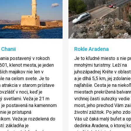
 Chanii
Rokle Aradena
ania postavený v rokoch
Je to kľudné miesto s nie pr
601, klenot mesta, je jeden
mnohými turistmy. Leží na
ších majákov nie len v
juhozápadnej Kréte v oblast
ale na celom svete. Je to
a je dlhá 5,5 km, jej zdolanie
a atrakcia v starom prístave
najľahšie. Cesta je na nieko
bvzlášť v noci, keď je
miestach prekrížená balvan
ý svetlami. Veža je 21 m
vrchnej časti sutezky vedie
a je postavená na kamennom
most, jeho prechod Vám zai
nie je prístupná
životní zážitok. Po jeho zdo
íkom. Veža je rozdelená do
Vás už čaká malý bufet a o
tí: základňa je
dedinka Aradena, o ktorej ko