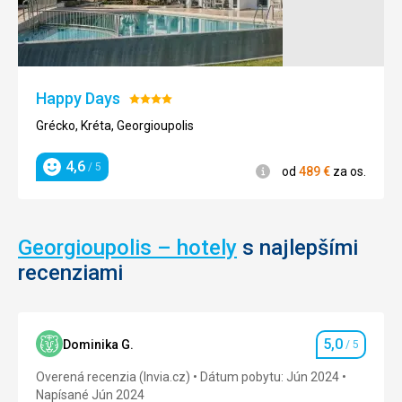
malý
ostrov
Tigani.
Pláž
je
Happy Days
Hodnotenie:
20
4/5
-
Grécko, Kréta, Georgioupolis
50
metrov
4,6
/ 5
Informácie
od
489
€
za os.
Hodnotenie
široká,
dlhá
až
800
Georgioupolis – hotely
s najlepšími
metrov.
recenziami
Celú
lagúnu
môžete
obísť
taktiež
5,0
Dominika G.
/ 5
Hodnotenie
dokola
a
Overená recenzia (Invia.cz)
Dátum pobytu: Jún 2024
nájsť
Napísané Jún 2024