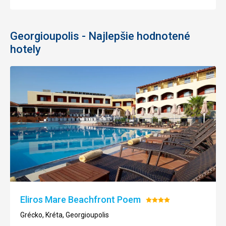
Georgioupolis - Najlepšie hodnotené
hotely
Eliros Mare Beachfront Poem
Hodnotenie:
4/5
Grécko, Kréta, Georgioupolis