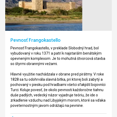
park
a
Samaria
laguna
Balos
Národný
park
Laguna
Samaria
Balos
je
je
jedním
nádherné
Pevnosť Frangokastello
z
miesto
najuznávanejších
a
Pevnosť Frangokastello, v preklade Slobodný hrad, bol
a
určite
vybudovaný v roku 1371 a patrí k najstarším benátským
cenených
stojí
opevneným komplexom. Je to mohutná štvorcová stavba
chránených
za
so štyrmi obrannými vežami.
oblastí
návštevu.
Grécka,
Oblasť
Hlavné využitie nachádzala v obrane pred pirátmy. V roke
je
má
1828 sa tu odohrvála slavná bitka, pri ktorej boli zabytý a
prezívaný
podobu
pochovaný v piesku pod hradbami všetci sfakjiští bojovníci
"duša
laguny
Turci. Koluje povesť, že okolo pevnosti každoročne tiahnu
Kréty".
s
duše padlých, vedecký názor vyjadruje teóriu, že ide o
veľmi
zrkadlenie vzduchu nad Libyjským morom, ktoré sa vďaka
Od
melkou
poveternostným javom odrážajú na pevnine.
Rady
vodou,
Európy
vhodnou