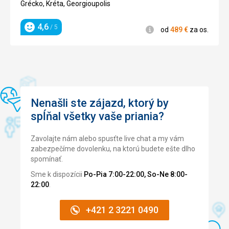
4/5
Google Translate
Grécko, Kréta, Georgioupolis
televize (v dřívějších recenzích jsem četl, že dříve tam
nebyla). Hotel je blízko moře i autobusového nádraží.
4,6
Majitelka hotelu, Maria, je velmi milá, usměvavá a věnuje
/ 5
Informácie
od
489
€
za os.
Hodnotenie
zvláštní pozornost každému hostu.
Služby
Trezor je k dispozici za poplatek
Táto recenzia bola preložená automaticky pomocou
Google Translate
Nenašli ste zájazd, ktorý by
spĺňal všetky vaše priania?
Zavolajte nám alebo spusťte live chat a my vám
zabezpečíme dovolenku, na ktorú budete ešte dlho
spomínať.
Sme k dispozícii
Po-Pia 7:00-22:00, So-Ne 8:00-
22:00
.
+421 2 3221 0490