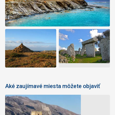
Aké zaujímavé miesta môžete objaviť
Národný
Pláž