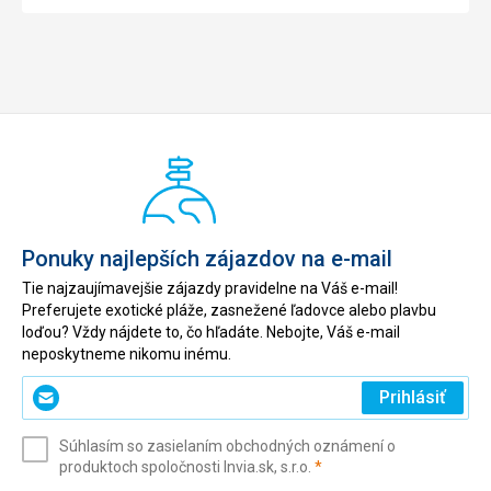
Ponuky najlepších zájazdov na e-mail
Tie najzaujímavejšie zájazdy pravidelne na Váš e-mail!
Preferujete exotické pláže, zasnežené ľadovce alebo plavbu
loďou? Vždy nájdete to, čo hľadáte. Nebojte, Váš e-mail
neposkytneme nikomu inému.
Zadajte
Prihlásiť
svoj
e-
Súhlasím so zasielaním obchodných oznámení o
mail
(povinné)
produktoch spoločnosti Invia.sk, s.r.o.
*
(povinné)
*