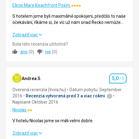
si
Eliros Mare Beachfront Poem
Hodnotenie:
kľudné
4/5
miestečko
S hotelem jsme byli maximálně spokojeni, předčilo to naše
ku
očekávání, říkáme si, že víc už nám snad Řecko nemůže
relaxu
nabídnout :)
a
Malý resort zaměřený na spokojenost klientů
S hotelem jsme byli maximálně spokojeni, předčilo to naše
Zobraziť viac
vychutnať
očekávání, říkáme si, že víc už nám snad Řecko nemůže
Bola táto recenzia užitočná?
si
Určitě máme v plánu hotel navštívit znovu!
nabídnout :)
áno
(
0
)
nie
(
0
)
pôžitok
Malý resort zaměřený na spokojenost klientů
s
tohoto
Určitě máme v plánu hotel navštívit znovu!
krásneho
5,0
miesta.
Strava
5,0
/ 5
Andrea S.
/ 5
Hodnotenie
Overená recenzia (Invia.hu)
Dátum pobytu: September
Ubytovanie
5,0
/ 5
Nenáročné
2016
Recenzia vytvorená pred 3 a viac rokmi
Napísané Október 2016
Okolie
5,0
/ 5
Nicolas
Pláže
Hodnotenie:
Služby
5,0
/ 5
2/5
V hotelu Nicolas jsme se měli velmi dobře.
Prírodné
zaujímavosti
Cena
5,0
/ 5
V hotelu Nicolas jsme se měli velmi dobře.
Zobraziť viac