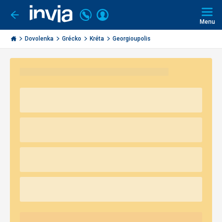
Volajte
Prihlásiť
Ísť
späť
+421
Menu
sa
2
Invia.sk
3221
Dovolenka
Grécko
Kréta
Georgioupolis
0491