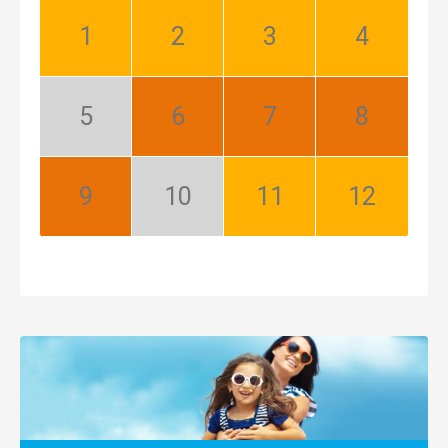
Január:
Február:
Marec:
Apríl:
Dobrý
Dobrý
Dobrý
Dobrý
Máj:
Jún:
Júl:
August:
Nízka
Najlepší
Najlepší
Najlepší
sezóna
September:
Október:
November:
December:
Najlepší
Nízka
Dobrý
Dobrý
sezóna