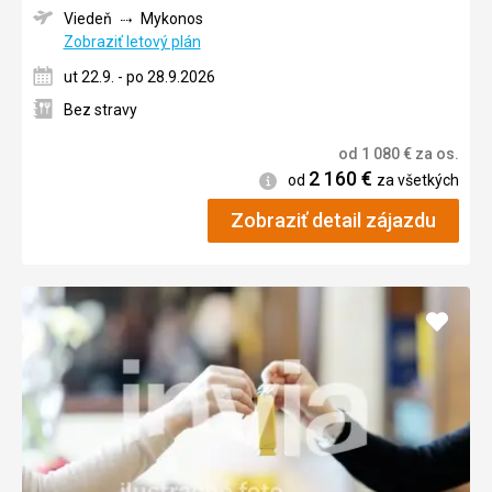
Viedeň
Mykonos
Zobraziť letový plán
ut 22.9. - po 28.9.2026
Bez stravy
od
1 080
€
za os.
2 160
€
Informácie
od
za všetkých
Zobraziť detail zájazdu
Pridať
do
obľúb