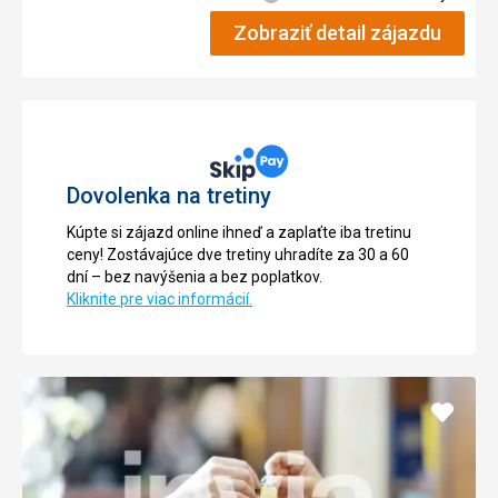
Zobraziť detail zájazdu
Dovolenka na tretiny
Kúpte si zájazd online ihneď a zaplaťte iba tretinu
ceny! Zostávajúce dve tretiny uhradíte za 30 a 60
dní – bez navýšenia a bez poplatkov.
Kliknite pre viac informácií.
Pridať
do
obľúb