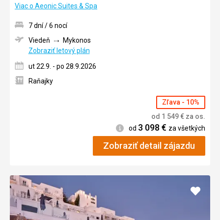
Viac o Aeonic Suites & Spa
7 dní / 6 nocí
Viedeň
Mykonos
Zobraziť letový plán
ut 22.9. - po 28.9.2026
Raňajky
Zľava - 10%
od
1 549
€
za os.
3 098
€
Informácie
od
za všetkých
Zobraziť detail zájazdu
Pridať
do
obľúb