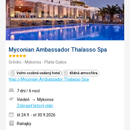
Myconian Ambassador Thalasso Spa
Hodnotenie:
Grécko - Mykonos - Platis Gialos
5/5
Velmi osobně vedený hotel
Klidná atmosféra
Viac o Myconian Ambassador Thalasso Spa
7 dní / 6 nocí
Viedeň
Mykonos
Zobraziť letový plán
št 24.9. - st 30.9.2026
Raňajky