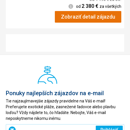
2 380
€
Informácie
od
za všetkých
Zobraziť detail zájazdu
Ponuky najlepších zájazdov na e-mail
Tie najzaujímavejšie zájazdy pravidelne na Váš e-mail!
Preferujete exotické pláže, zasnežené ľadovce alebo plavbu
loďou? Vždy nájdete to, čo hľadáte. Nebojte, Váš e-mail
neposkytneme nikomu inému.
Zadajte
Prihlásiť