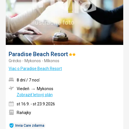
Paradise Beach Resort
Hodnotenie:
Grécko - Mykonos - Míkonos
2/5
Viac o Paradise Beach Resort
8 dní / 7 nocí
Viedeň
Mykonos
Zobraziť letový plán
st 16.9. - st 23.9.2026
Raňajky
Invia Care zdarma