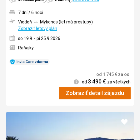
7 dní / 6 nocí
Viedeň
Mykonos (let má prestupy)
Zobraziť letový plán
so 19.9. - pi 25.9.2026
Raňajky
Invia Care zdarma
od
1 745
€
za os.
3 490
€
Informácie
od
za všetkých
Zobraziť detail zájazdu
Pridať
do
obľúb