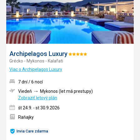
Archipelagos Luxury
Hodnotenie:
Grécko - Mykonos - Kalafati
5/5
Viac o Archipelagos Luxury
7 dní / 6 nocí
Viedeň
Mykonos (let má prestupy)
Zobraziť letový plán
št 24.9. - st 30.9.2026
Raňajky
Invia Care zdarma