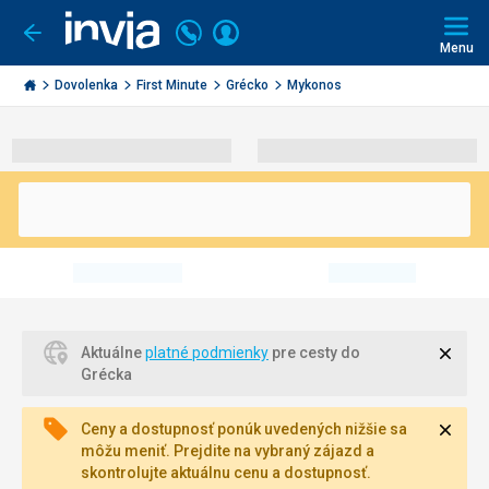
Volajte
Prihlásiť
Ísť
späť
+421
Menu
sa
2
Invia.sk
3221
Dovolenka
First Minute
Grécko
Mykonos
0491
Zavri
Aktuálne
platné podmienky
pre cesty do
Grécka
Zavri
Ceny a dostupnosť ponúk uvedených nižšie sa
môžu meniť. Prejdite na vybraný zájazd a
skontrolujte aktuálnu cenu a dostupnosť.