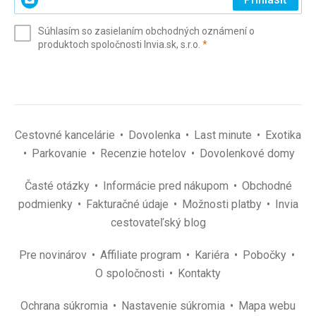
svoj
e-
Súhlasím so zasielaním obchodných oznámení o
mail
(povinné)
produktoch spoločnosti Invia.sk, s.r.o.
*
(povinné)
*
Cestovné kancelárie
Dovolenka
Last minute
Exotika
Parkovanie
Recenzie hotelov
Dovolenkové domy
Časté otázky
Informácie pred nákupom
Obchodné
podmienky
Fakturačné údaje
Možnosti platby
Invia
cestovateľský blog
Pre novinárov
Affiliate program
Kariéra
Pobočky
O spoločnosti
Kontakty
Ochrana súkromia
Nastavenie súkromia
Mapa webu