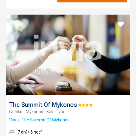
Pridať
do
obľúb
The Summit Of Mykonos
Hodnotenie:
Grécko - Mykonos - Kalo Livadi
4/5
Viac o The Summit Of Mykonos
7 dní / 6 nocí