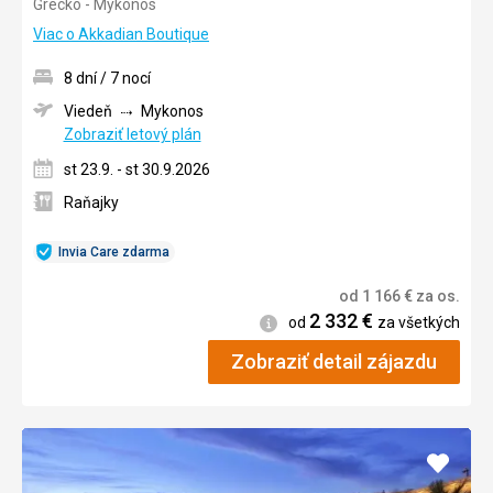
Grécko - Mykonos
5/5
Viac o Akkadian Boutique
8 dní / 7 nocí
Viedeň
Mykonos
Zobraziť letový plán
st 23.9. - st 30.9.2026
Raňajky
Invia Care zdarma
od
1 166
€
za os.
2 332
€
Informácie
od
za všetkých
Zobraziť detail zájazdu
Pridať
do
obľúb