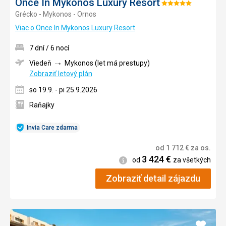
Once In Mykonos Luxury Resort
Hodnotenie:
Grécko - Mykonos - Ornos
5/5
Viac o Once In Mykonos Luxury Resort
7 dní / 6 nocí
Viedeň
Mykonos (let má prestupy)
Zobraziť letový plán
so 19.9. - pi 25.9.2026
Raňajky
Invia Care zdarma
od
1 712
€
za os.
3 424
€
Informácie
od
za všetkých
Zobraziť detail zájazdu
Pridať