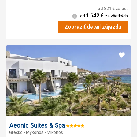
od
821
€
za os.
1 642
€
Informácie
od
za všetkých
Zobraziť detail zájazdu
Pridať
do
obľúb
Aeonic Suites & Spa
Hodnotenie:
Grécko - Mykonos - Míkonos
5/5