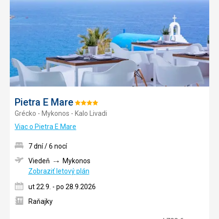
obľúb
Pietra E Mare
Hodnotenie:
Grécko - Mykonos - Kalo Livadi
4/5
Viac o Pietra E Mare
7 dní / 6 nocí
Viedeň
Mykonos
Zobraziť letový plán
ut 22.9. - po 28.9.2026
Raňajky