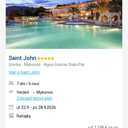
Saint John
Hodnotenie:
Grécko - Mykonos - Agios Ioannis Diakoftis
5/5
Viac o Saint John
7 dní / 6 nocí
Viedeň
Mykonos
Zobraziť letový plán
ut 22.9. - po 28.9.2026
Raňajky
od
1 190
€
za os.