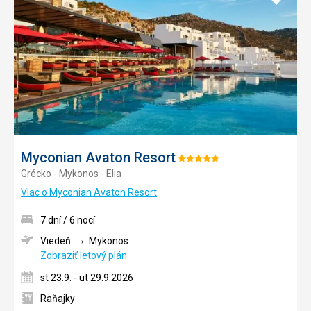
do
obľúb
Myconian Avaton Resort
Hodnotenie:
Grécko - Mykonos - Elia
5/5
Viac o Myconian Avaton Resort
7 dní / 6 nocí
Viedeň
Mykonos
Zobraziť letový plán
st 23.9. - ut 29.9.2026
Raňajky