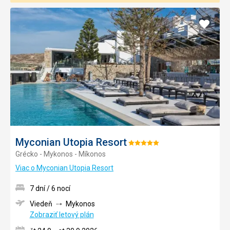
Pridať
do
obľúb
Myconian Utopia Resort
Hodnotenie:
Grécko - Mykonos - Míkonos
5/5
Viac o Myconian Utopia Resort
7 dní / 6 nocí
Viedeň
Mykonos
Zobraziť letový plán