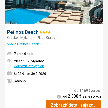
Petinos Beach
Hodnotenie:
Grécko - Mykonos - Platis Gialos
4/5
Viac o Petinos Beach
7 dní / 6 nocí
Viedeň
Mykonos
Zobraziť letový plán
št 24.9. - st 30.9.2026
Raňajky
od
1 169
€
za os.
2 338
€
Informácie
od
za všetkých
Zobraziť detail zájazdu