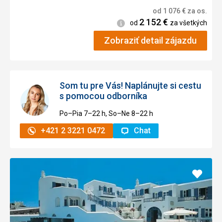
od
1 076
€
za os.
2 152
€
Informácie
od
za všetkých
Zobraziť detail zájazdu
Som tu pre Vás! Naplánujte si cestu
s pomocou odborníka
Po–Pia 7–⁠⁠⁠⁠⁠⁠22 h, So–Ne 8–⁠⁠⁠⁠⁠⁠22 h
+421 2 3221 0472
Chat
Pridať
do
obľúb