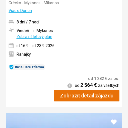
Grécko - Mykonos - Míkonos
4/5
Viac o Dorion
8 dní / 7 nocí
Viedeň
Mykonos
Zobraziť letový plán
st 16.9. - st 23.9.2026
Raňajky
Invia Care zdarma
od
1 282
€
za os.
2 564
€
Informácie
od
za všetkých
Zobraziť detail zájazdu
Pridať
do