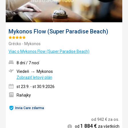
Mykonos Flow (Super Paradise Beach)
Hodnotenie:
Grécko - Mykonos
5/5
Viac o Mykonos Flow (Super Paradise Beach)
8 dní / 7 nocí
Viedeň
Mykonos
Zobraziť letový plán
st 23.9. - st 30.9.2026
Raňajky
Invia Care zdarma
od
942
€
za os.
1 884
€
Informácie
od
za všetkých