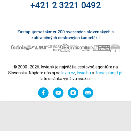
+421 2 3221 0492
Zastupujeme takmer 200 overených slovenských a
zahraničných cestovných kancelárií
© 2000–2026. Invia.sk je najväčšia cestovná agentúra na
Slovensku. Nájdete nás aj na
Invia.cz
,
Invia.hu
a
Travelplanet.pl
.
Tato stránka využíva
cookies
.
Facebook
YouTube
Instagram
Odporučiť