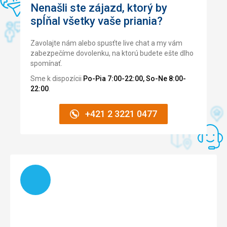
Nenašli ste zájazd, ktorý by
Pláž
spĺňal všetky vaše priania?
oblázková , moře čisté
Strava
Zavolajte nám alebo spusťte live chat a my vám
velice chutná, celkem jednostranná
zabezpečíme dovolenku, na ktorú budete ešte dlho
spomínať.
Ubytovanie
Hotel starší, v modernizaci, příjemný
Sme k dispozícii
Po-Pia 7:00-22:00, So-Ne 8:00-
22:00
.
Služby
na úrovni daného typu hotelu
+421 2 3221 0477
Táto recenzia bola preložená automaticky pomocou
Google Translate
Načítam