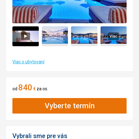
Viac
Viac o ubytovaní
840
od
€
za os.
Vyberte termín
Vybrali sme pre vás