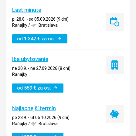
Last minute
pi 28.8. - so 05.09.2026 (9 dní)
Last
Raňajky
/
Bratislava
minute
od
1 342
€
za os.
Iba ubytovanie
Iba
ne 20.9. - ne 27.09.2026 (8 dní)
ubytovanie
Raňajky
od
559
€
za os.
Najlacnejší termín
Najlacnejší
po 28.9. - ut 06.10.2026 (9 dní)
termín
Raňajky
/
Bratislava