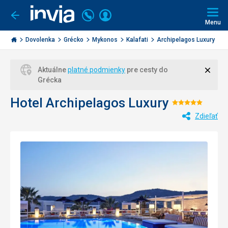
Volajte
Prihlásiť
Ísť
späť
+421
Menu
sa
2
Invia.sk
3221
Dovolenka
Grécko
Mykonos
Kalafati
Archipelagos Luxury
0477
Zavri
Aktuálne
platné podmienky
pre cesty do
Grécka
Hotel Archipelagos Luxury
Hodnoten
Zdieľať
5/5