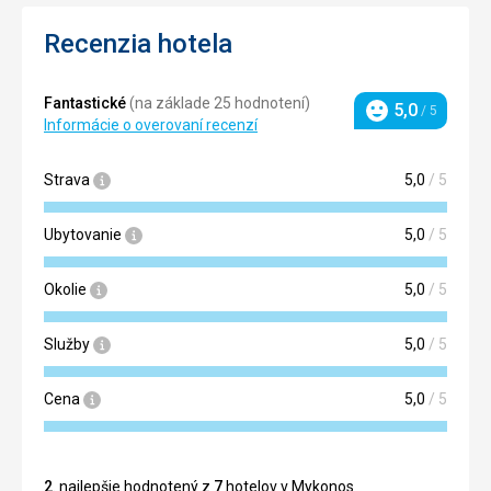
Recenzia hotela
Fantastické
(na základe 25 hodnotení)
5,0
/ 5
Hodnotenie
Informácie o overovaní recenzí
Strava
5,0
/ 5
Ubytovanie
5,0
/ 5
Okolie
5,0
/ 5
Služby
5,0
/ 5
Cena
5,0
/ 5
2
. najlepšie hodnotený z
7
hotelov v Mykonos