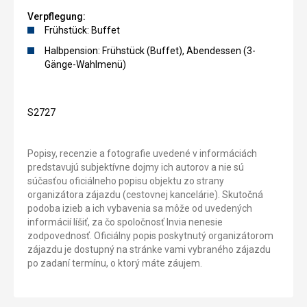
Verpflegung:
Frühstück: Buffet
Halbpension: Frühstück (Buffet), Abendessen (3-
Gänge-Wahlmenü)
S2727
Popisy, recenzie a fotografie uvedené v informáciách
predstavujú subjektívne dojmy ich autorov a nie sú
súčasťou oficiálneho popisu objektu zo strany
organizátora zájazdu (cestovnej kancelárie). Skutočná
podoba izieb a ich vybavenia sa môže od uvedených
informácií líšiť, za čo spoločnosť Invia nenesie
zodpovednosť. Oficiálny popis poskytnutý organizátorom
zájazdu je dostupný na stránke vami vybraného zájazdu
po zadaní termínu, o ktorý máte záujem.