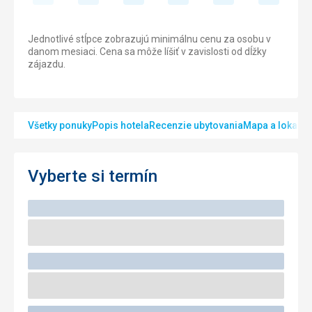
Jednotlivé stĺpce zobrazujú minimálnu cenu za osobu v
danom mesiaci. Cena sa môže líšiť v zavislosti od dĺžky
zájazdu.
Všetky ponuky
Popis hotela
Recenzie ubytovania
Mapa a lokalita
Vyberte si termín