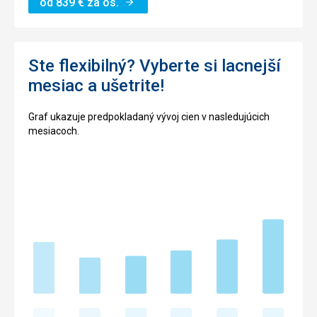
od
839
€
za os.
Ste flexibilný? Vyberte si lacnejší
mesiac a ušetrite!
Graf ukazuje predpokladaný vývoj cien v nasledujúcich
mesiacoch.