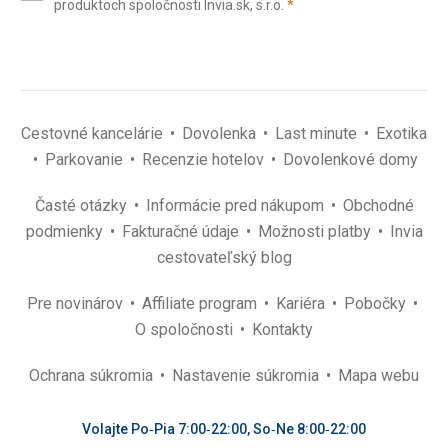
(povinné)
produktoch spoločnosti Invia.sk, s.r.o.
*
(povinné)
*
Cestovné kancelárie
Dovolenka
Last minute
Exotika
Parkovanie
Recenzie hotelov
Dovolenkové domy
Časté otázky
Informácie pred nákupom
Obchodné
podmienky
Fakturačné údaje
Možnosti platby
Invia
cestovateľský blog
Pre novinárov
Affiliate program
Kariéra
Pobočky
O spoločnosti
Kontakty
Ochrana súkromia
Nastavenie súkromia
Mapa webu
Volajte Po‑Pia 7:00‑22:00, So‑Ne 8:00‑22:00