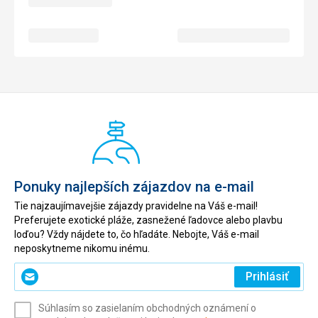
Ponuky najlepších zájazdov na e-mail
Tie najzaujímavejšie zájazdy pravidelne na Váš e-mail!
Preferujete exotické pláže, zasnežené ľadovce alebo plavbu
loďou? Vždy nájdete to, čo hľadáte. Nebojte, Váš e-mail
neposkytneme nikomu inému.
Zadajte
Prihlásiť
svoj
e-
Súhlasím so zasielaním obchodných oznámení o
mail