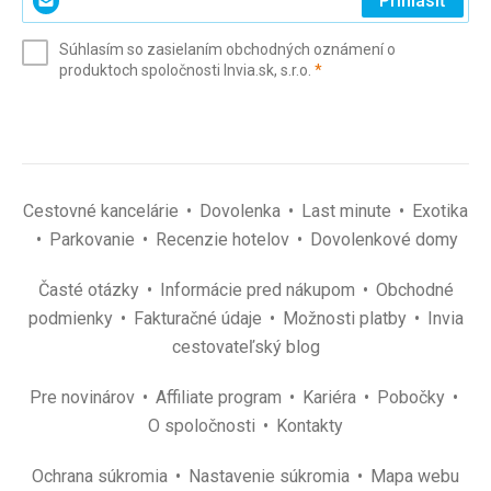
Prihlásiť
svoj
e-
Súhlasím so zasielaním obchodných oznámení o
mail
(povinné)
produktoch spoločnosti Invia.sk, s.r.o.
*
(povinné)
*
Cestovné kancelárie
Dovolenka
Last minute
Exotika
Parkovanie
Recenzie hotelov
Dovolenkové domy
Časté otázky
Informácie pred nákupom
Obchodné
podmienky
Fakturačné údaje
Možnosti platby
Invia
cestovateľský blog
Pre novinárov
Affiliate program
Kariéra
Pobočky
O spoločnosti
Kontakty
Ochrana súkromia
Nastavenie súkromia
Mapa webu