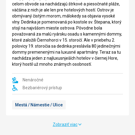
celom obvode sa nachádzajú štrkové a piesočnaté pláže,
väčšina z nich je ale len pre hotelových hostí. Ostrov je
obmývaný čistým morom, málokedy sa objavia vysoké
vlny. Dedinka je pomenovaná po kostole sv. Štepana, ktorý
stojí na najvššom mieste ostrova. Pôvodne bola
považovaná za malú ryársku osadu s kamennými dommy,
ktoré založili Čiernohorci v 15. storočí. Ale v priebehu 2.
polovicy 19. storočia sa dedinka preslávila 80 jedinečnými
dommy premenenými na luxusné apartmány. Teraz sa tu
nachádza jeden z najluxusnješích hotelov v čiernej Hore,
ktorý hostil už mnoho známych osobností.
Nenáročné
Bezbariérový prístup
Mestá / Námestie / Ulice
Zobraziť viac