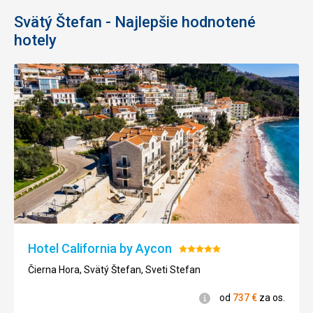
Svätý Štefan - Najlepšie hodnotené
hotely
Hotel California by Aycon
Hodnotenie:
5/5
Čierna Hora, Svätý Štefan, Sveti Stefan
Informácie
od
737
€
za os.