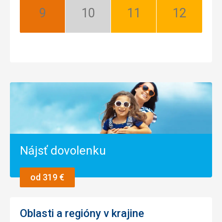
September:
Október:
November:
December:
Najlepší
Nízka
Dobrý
Dobrý
sezóna
Nájsť dovolenku
od 319 €
Oblasti a regióny v krajine