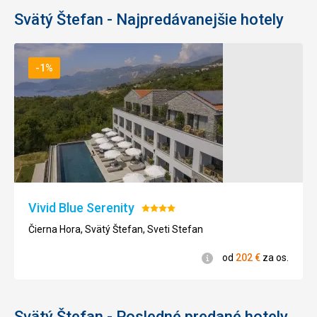
Svätý Štefan - Najpredávanejšie hotely
-1%
Vivid Blue Serenity
Hodnotenie:
4/5
Čierna Hora, Svätý Štefan, Sveti Stefan
Informácie
od
202
€
za os.
Svätý Štefan - Posledné predané hotely