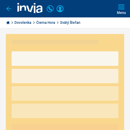
Volajte
Prihlásiť
Ísť
späť
+421
Menu
sa
2
Invia.sk
3221
Dovolenka
Čierna Hora
Svätý Štefan
0491