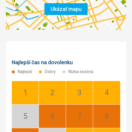
Ukázať mapu
Najlepší čas na dovolenku
Najlepší
Dobrý
Nízka sezóna
Január:
Február:
Marec:
Apríl:
Dobrý
Dobrý
Dobrý
Dobrý
Máj:
Jún:
Júl:
August:
Nízka
Najlepší
Najlepší
Najlepší
sezóna