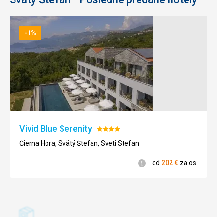
-1%
Vivid Blue Serenity
Hodnotenie:
4/5
Čierna Hora, Svätý Štefan, Sveti Stefan
Informácie
od
202
€
za os.