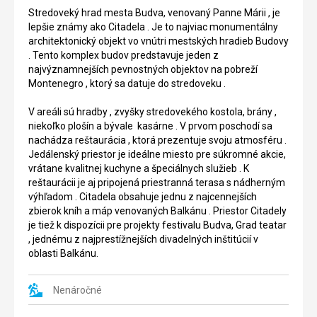
tancujúceho
až
Stredoveký hrad mesta Budva, venovaný Panne Márii , je
dievčata
k
lepšie známy ako Citadela . Je to najviac monumentálny
.
hotelu
architektonický objekt vo vnútri mestských hradieb Budovy
Socha
Park
. Tento komplex budov predstavuje jeden z
sa
.
najvýznamnejších pevnostných objektov na pobreží
nachádza
Je
Montenegro , ktorý sa datuje do stredoveku .
pri
1600
Starom
m
V areáli sú hradby , zvyšky stredovekého kostola, brány ,
Mesea
dlhá
niekoľko plošín a bývale kasárne . V prvom poschodí sa
na
.
nachádza reštaurácia , ktorá prezentuje svoju atmosféru .
ceste
Ako
Jedálenský priestor je ideálne miesto pre súkromné ​​akcie,
k
pláž
vrátane kvalitnej kuchyne a špeciálnych služieb . K
pláží
bola
reštaurácii je aj pripojená priestranná terasa s nádherným
Mogren
vyhlásená
výhľadom . Citadela obsahuje jednu z najcennejších
.
v
zbierok kníh a máp venovaných Balkánu . Priestor Citadely
Existuje
roku
je tiež k dispozícii pre projekty festivalu Budva, Grad teatar
mnoho
1920.
, jednému z najprestížnejších divadelných inštitúcií v
príbehov
Navrhol
oblasti Balkánu.
o
ju
jej
slovinský
pôvode
architekt
Nenáročné
.
a
Niektoré
dal