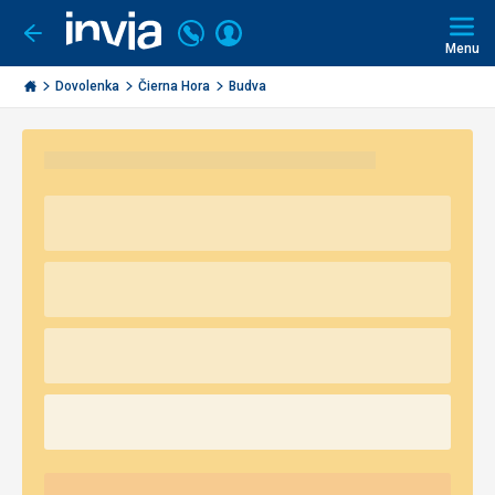
Volajte
Prihlásiť
Ísť
späť
+421
Menu
sa
2
Invia.sk
3221
Dovolenka
Čierna Hora
Budva
0491