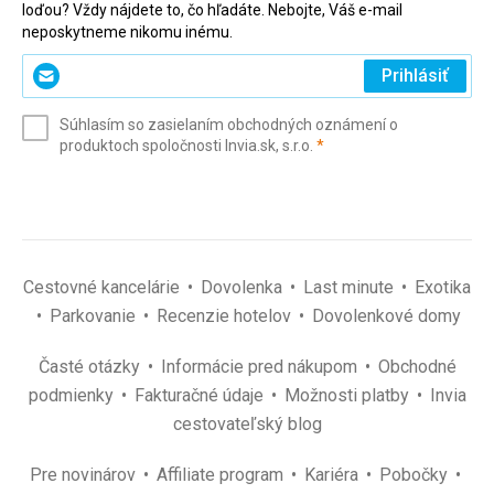
loďou? Vždy nájdete to, čo hľadáte. Nebojte, Váš e-mail
neposkytneme nikomu inému.
Zadajte
Prihlásiť
svoj
e-
Súhlasím so zasielaním obchodných oznámení o
mail
(povinné)
produktoch spoločnosti Invia.sk, s.r.o.
*
(povinné)
*
Cestovné kancelárie
Dovolenka
Last minute
Exotika
Parkovanie
Recenzie hotelov
Dovolenkové domy
Časté otázky
Informácie pred nákupom
Obchodné
podmienky
Fakturačné údaje
Možnosti platby
Invia
cestovateľský blog
Pre novinárov
Affiliate program
Kariéra
Pobočky