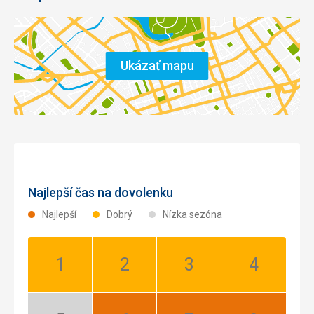
Ukázať mapu
Najlepší čas na dovolenku
Najlepší
Dobrý
Nízka sezóna
Január:
Február:
Marec:
Apríl:
Dobrý
Dobrý
Dobrý
Dobrý