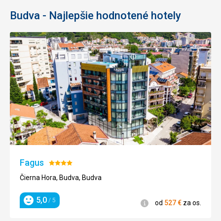
Budva - Najlepšie hodnotené hotely
Fagus
Hodnotenie:
4/5
Čierna Hora, Budva, Budva
5,0
/ 5
Informácie
od
527
€
za os.
Hodnotenie