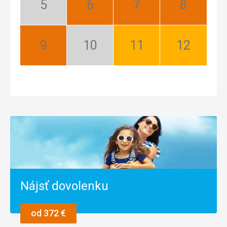
Máj:
Jún:
Júl:
August:
Nízka
Najlepší
Najlepší
Najlepší
sezóna
September:
Október:
November:
December:
Najlepší
Nízka
Dobrý
Dobrý
sezóna
Nájsť dovolenku
od 372 €