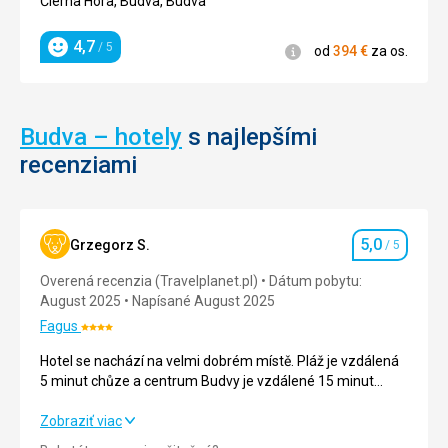
Čierna Hora, Budva, Budva
Bezbariérový
vzhľad
prístup
mesta
4,7
/ 5
Informácie
.
od
394
€
za os.
Hodnotenie
Pláže
Nenáročné
Budva – hotely
s najlepšími
recenziami
Sochy /
pamätníky
5,0
Grzegorz S.
/ 5
Hodnotenie
Overená recenzia (Travelplanet.pl)
Dátum pobytu:
August 2025
Napísané August 2025
Fagus
Hodnotenie:
4/5
Hotel se nachází na velmi dobrém místě. Pláž je vzdálená
5 minut chůze a centrum Budvy je vzdálené 15 minut
chůze po pobřežní promenádě. Hotel je velmi čistý, pokoje
se uklízejí denně a denně se vyměňuje ložní prádlo a
Hotel se nachází na velmi dobrém místě. Pláž je vzdálená
Zobraziť viac
ručníky.
5 minut chůze a centrum Budvy je vzdálené 15 minut